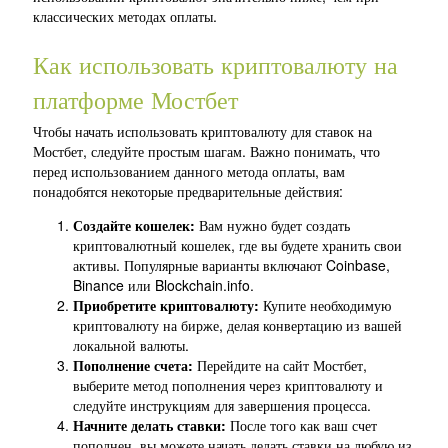
классических методах оплаты.
Как использовать криптовалюту на
платформе Мостбет
Чтобы начать использовать криптовалюту для ставок на
Мостбет, следуйте простым шагам. Важно понимать, что
перед использованием данного метода оплаты, вам
понадобятся некоторые предварительные действия:
Создайте кошелек:
Вам нужно будет создать
криптовалютный кошелек, где вы будете хранить свои
активы. Популярные варианты включают Coinbase,
Binance или Blockchain.info.
Приобретите криптовалюту:
Купите необходимую
криптовалюту на бирже, делая конвертацию из вашей
локальной валюты.
Пополнение счета:
Перейдите на сайт Мостбет,
выберите метод пополнения через криптовалюту и
следуйте инструкциям для завершения процесса.
Начните делать ставки:
После того как ваш счет
пополнен, вы можете начать делать ставки на любую из