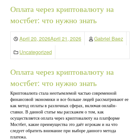
Оплата через криптовалюту на
мостбет: что нужно знать
April 20, 2026
April 21, 2026
Gabriel Baez
Uncategorized
Оплата через криптовалюту на
мостбет: что нужно знать
Криптовалюта стала неотъемлемой частью современной
финансовой экономики и все больше людей рассматривают ее
как метод оплаты в различных сферах, включая онлайн-
ставки. В данной статье мы расскажем о том, как
осуществляется оплата через криптовалюту на платформе
Мостбет, какие преимущества это даёт игрокам и на что
следует обратить внимание при выборе данного метода
платежа.