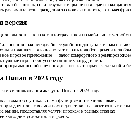
тавки без потерь, если результат игры не совпадает с ожиданиям
ть различные вознаграждения за свою активность, включая фри
я версия
ональность как на компьютерах, так и на мобильных устройств
бильное приложение для более удобного доступа к играм и ставк
ны и планшеты, что позволяет играть в любое время и в любом
ы́вное игровое приложение — залог комфортного времяпровожде
ь нужные игры и бонусы без лишних затруднений.
и программного обеспечения делают платформу актуальной и бе
а Пинап в 2023 году
ктив использования аккаунта Пинап в 2023 году:
х автоматов с уникальными функциями и технологиями.
порта дает новые возможности для ставок на электронные игры
 рынки, предоставляя услуги игрокам в разных странах.
е выгодные условия для игроков.