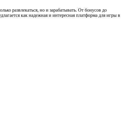
ько развлекаться, но и зарабатывать. От бонусов до
длагается как надежная и интересная платформа для игры в