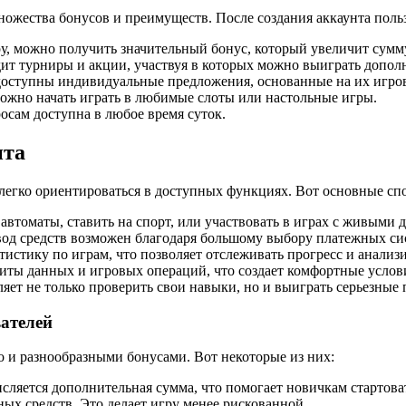
ожества бонусов и преимуществ. После создания аккаунта поль
, можно получить значительный бонус, который увеличит сумму
ит турниры и акции, участвуя в которых можно выиграть допол
оступны индивидуальные предложения, основанные на их игров
можно начать играть в любимые слоты или настольные игры.
сам доступна в любое время суток.
нта
 легко ориентироваться в доступных функциях. Вот основные сп
втоматы, ставить на спорт, или участвовать в играх с живыми 
од средств возможен благодаря большому выбору платежных си
истику по играм, что позволяет отслеживать прогресс и анализи
ты данных и игровых операций, что создает комфортные услови
яет не только проверить свои навыки, но и выиграть серьезные 
вателей
о и разнообразными бонусами. Вот некоторые из них:
ляется дополнительная сумма, что помогает новичкам стартова
ых средств. Это делает игру менее рискованной.