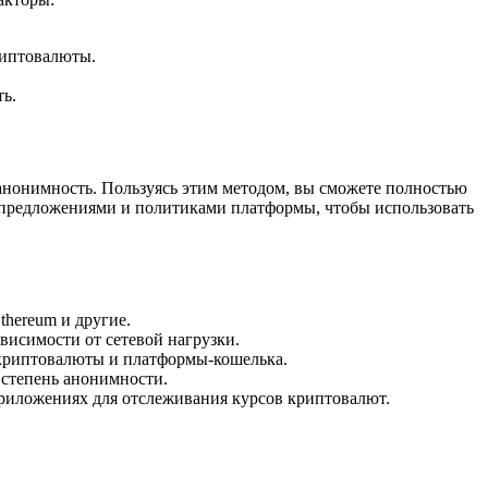
риптовалюты.
ть.
 анонимность. Пользуясь этим методом, вы сможете полностью
ми предложениями и политиками платформы, чтобы использовать
thereum и другие.
висимости от сетевой нагрузки.
 криптовалюты и платформы-кошелька.
 степень анонимности.
риложениях для отслеживания курсов криптовалют.