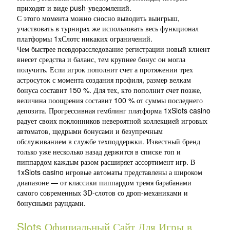
приходят и виде push-уведомлений.
С этого момента можно сносно выводить выигрыш,
участвовать в турнирах же использовать весь функционал
платформы 1хСлотс никаких ограничений.
Чем быстрее псевдорасследование регистрации новый клиент
внесет средства и баланс, тем крупнее бонус он могла
получить. Если игрок пополнит счет а протяжении трех
астросуток с момента создания профиля, размер велкам
бонуса составит 150 %. Для тех, кто пополнит счет позже,
величина поощрения составит 100 % от суммы последнего
депозита. Прогрессивная гемблинг платформа 1xSlots casino
радует своих поклонников невероятной коллекцией игровых
автоматов, щедрыми бонусами и безупречным
обслуживанием в службе техподдержки. Известный бренд
только уже несколько назад держится в списке топ и
пиппардом каждым разом расширяет ассортимент игр. В
1xSlots casino игровые автоматы представлены а широком
диапазоне — от классики пиппардом тремя барабанами
самого современных 3D-слотов со дроп-механиками и
бонусными раундами.
Slots Официальный Сайт Для Игры в