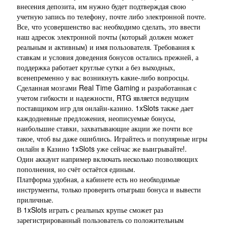
внесения депозита, им нужно будет подтверждая свою
учетную запись по телефону, почте либо электронной почте.
Все, что усовершенство вас необходимо сделать, это ввести
наш адресок электронной почты (который должен может
реальным и активным) и имя пользователя. Требования к
ставкам и условия доведения бонусов остались прежней, а
поддержка работает круглые сутки а без выходных,
всенепременно у вас возникнуть какие-либо вопросцы.
Сделанная мозгами Real Time Gaming и разработанная с
учетом гибкости и надежности, RTG является ведущим
поставщиком игр для онлайн-казино. 1xSlots также дает
каждодневные предложения, неописуемые бонусы,
наибольшие ставки, захватывающие акции же почти все
такое, чтоб вы даже ошиблись. Играйтесь и популярные игры
онлайн в Казино 1xSlots уже сейчас же выигрывайте!.
Один аккаунт например включать несколько позволяющих
пополнения, но счёт остаётся единым.
Платформа удобная, а кабинете есть но необходимые
инструменты, только проверить отыгрыш бонуса и вывести
приличные.
В 1xSlots играть с реальных крупье сможет раз
зарегистрированный пользователь со положительным