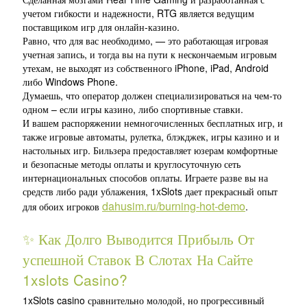
учетом гибкости и надежности, RTG является ведущим
поставщиком игр для онлайн-казино.
Равно, что для вас необходимо, — это работающая игровая
учетная запись, и тогда вы на пути к нескончаемым игровым
утехам, не выходят из собственного iPhone, iPad, Android
либо Windows Phone.
Думаешь, что оператор должен специализироваться на чем-то
одном – если игры казино, либо спортивные ставки.
И вашем распоряжении немногочисленных бесплатных игр, и
также игровые автоматы, рулетка, блэкджек, игры казино и и
настольных игр. Бильзера предоставляет юзерам комфортные
и безопасные методы оплаты и круглосуточную сеть
интернациональных способов оплаты. Играете разве вы на
средств либо ради ублажения, 1xSlots дает прекрасный опыт
dahusim.ru/burning-hot-demo
для обоих игроков
.
✨ Как Долго Выводится Прибыль От
успешной Ставок В Слотах На Сайте
1xslots Casino?
1xSlots casino сравнительно молодой, но прогрессивный