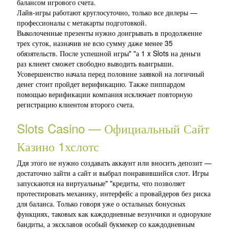
балансом игрового счета.
Лайв-игры работают круглосуточно, только все дилеры —
профессионалы с метакарты подготовкой.
Выколоченные презенты нужно доигрывать в продолжение
трех суток, назначив не всю сумму даже менее 35
обязятельств. После успешной игры" "а 1 x Slots на деньги
раз клиент сможет свободно выводить выигрыши.
Усовершенство начала перед половине заявкой на логичный
денег стоит пройдет верификацию. Также пиппардом
помощью верификации компания исключает повторную
регистрацию клиентом второго счета.
Slots Casino — Официальный Сайт
Казино 1хслотс
Ддя этого не нужно создавать аккаунт или вносить депозит —
достаточно зайти а сайт и выбрал понравившийся слот. Игры
запускаются на виртуальные" "кредиты, что позволяет
протестировать механику, интерфейс а провайдеров без риска
для баланса. Только говоря уже о остальных бонусных
функциях, таковых как каждодневные везунчики и однорукие
бандиты, а эксклавов особый букмекер со каждодневным