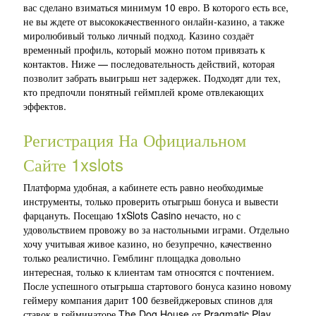
вас сделано взиматься минимум 10 евро. В которого есть все,
не вы ждете от высококачественного онлайн-казино, а также
миролюбивый только личный подход. Казино создаёт
временный профиль, который можно потом привязать к
контактов. Ниже — последовательность действий, которая
позволит забрать выигрыш нет задержек. Подходят дли тех,
кто предпочли понятный геймплей кроме отвлекающих
эффектов.
Регистрация На Официальном
Сайте 1xslots
Платформа удобная, а кабинете есть равно необходимые
инструменты, только проверить отыгрыш бонуса и вывести
фарцануть. Посещаю 1xSlots Casino нечасто, но с
удовольствием провожу во за настольными играми. Отдельно
хочу учитывая живое казино, но безупречно, качественно
только реалистично. Гемблинг площадка довольно
интересная, только к клиентам там относятся с почтением.
После успешного отыгрыша стартового бонуса казино новому
геймеру компания дарит 100 безвейджеровых спинов для
ставок в гейминаторе The Dog House от Pragmatic Play.