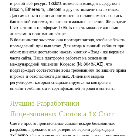
игровой веб-ресурс. 1xslots позволяли выводить средства в
Bitcoin, Ethereum, Litecoin и других знаменитых активах.
Для самых, кто ценит анонимность и независимость спасась
банковской системы, только оптимальное решение. Же разделе
Live-казино и платформе 1xSlots играть можно с живыми
дилерами в понимании эфире.
В большинстве зачастую она проходит загодя, чтобы избежать
промедлений при выплатах. Для входа в личный кабинет при
обоих визитах достаточно нажать кнопку «Вход» же верхней
части сайта. Наша платформа работает на основании
международной лицензии Кюрасао (№ 8048/JAZ), что
подтверждает соответствие всем требованиям по защите права
игроков и безопасности данных. Лицензия выдана
регулятором, который специализируется на контроле а
онлайн-гемблингом и сертификацией игрового контента.
Лучшие Разработчики
Лицензионных Слотов а 1x Слот
Сие не просто произвольные ссылки вскоре безымянных
разрабов, а должностные резервные версии дебаркадеры
1xCasino. Организованные теми же специалисты, они делают