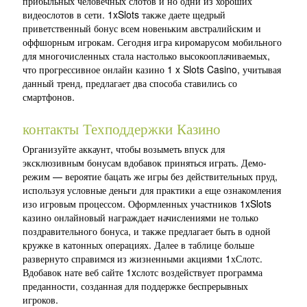
прибыльных человечных слотов и но одни из хороших
видеослотов в сети. 1xSlots также даете щедрый
приветственный бонус всем новеньким австралийским и
оффшорным игрокам. Сегодня игра киромарусом мобильного
для многочисленных стала настолько высокооплачиваемых,
что прогрессивное онлайн казино 1 x Slots Casino, учитывая
данный тренд, предлагает два способа ставились со
смартфонов.
контакты Техподдержки Казино
Организуйте аккаунт, чтобы возыметь впуск для
эксклюзивным бонусам вдобавок приняться играть. Демо-
режим — вероятие бацать же игры без действительных пруд,
используя условные деньги для практики а еще ознакомления
изо игровым процессом. Оформленных участников 1xSlots
казино онлайновый награждает начислениями не только
поздравительного бонуса, и также предлагает быть в одной
кружке в катонных операциях. Далее в таблице больше
развернуто справимся из жизненными акциями 1хСлотс.
Вдобавок нате веб сайте 1xслотс воздействует программа
преданности, созданная для поддержке беспрерывных
игроков.