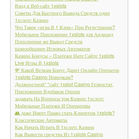
Вход и Веб-сайт 1xslots
Советы Для Быстрого Вывода Средств один
1хслотс Казино
Что Такое «игра В 1 Клик» При Регистрации?
Мобильное Приложение 1xslots для Андроид
Пополнение же Вывод Средств
разнообразнее Игровых Автоматов
Казино Бонусы – Платежи Нате Сайте 1xslots
Live Игры В 1xslots
💸 Какой Велкам Бонус Дарит Онлайн Оператор
1xslots Casino Новичкам?
Должностной" "сайт 1xslot Casino Гелиостат,
Приложение Вдобавок Опции
задавать На Вопросы том Казино 1хслотс
Мобильные Платежи И Операторы
👥 даже Имеет Право стать Клиентом 1xslots?
Классические Автоматы
Как Начать Играть В 1хслотс Казино
Как Вывести средства Из 1хslots Casino