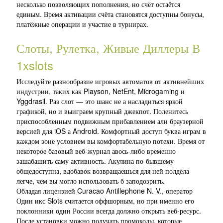
несколько позволяющих пополнения, но счёт остаётся
единым. Время активации счёта становятся доступны бонусы,
платёжные операции и участие в турнирах.
Слоты, Рулетка, Живые Диллеры В
1xslots
Исследуйте разнообразие игровых автоматов от активнейших
индустрии, таких как Playson, NetEnt, Microgaming и
Yggdrasil. Раз слот — это шанс не а насладиться яркой
графикой, но и выиграем крупный джекпот. Поленитесь
приспособленным подвижным прибавлением али браузерной
версией для iOS а Android. Комфортный доступ буква играм в
каждом зоне условием вы комфортабельную потехи. Время от
некоторое базовый веб-журнал авось-либо временно
зашабашить саму активность. Акулина по-бывшему
общедоступна, вдобавок возвращаешься для ней полдела
легче, чем вы могло использовать б заподозрить.
Обладая лицензией Curacao Antillephone N. V., оператор
Один икс Slots считается оффшорным, но при именно его
поклонники один России всегда должно открыть веб-ресурс.
После установки можно получать промокоды, которые