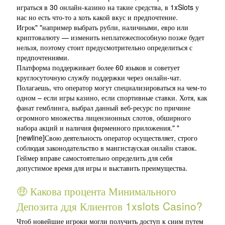
играться в 30 онлайн-казино на такие средства, в 1xSlots у
нас но есть что-то а хоть какой вкус и предпочтение.
Игрок" "например выбрать рубли, наличными, евро или
криптовалюту — изменить неплатежеспособную позже будет
нельзя, поэтому стоит предусмотрительно определиться с
предпочтениями.
Платформа поддерживает более 60 языков и советует
круглосуточную службу поддержки через онлайн-чат.
Полагаешь, что оператор могут специализироваться на чем-то
одном – если игры казино, если спортивные ставки. Хотя, как
фанат гемблинга, выбрал данный веб-ресурс по причине
огромного множества лицензионных слотов, обширного
набора акций и наличия фирменного приложения." "
[newline]Свою деятельность оператор осуществляет, строго
соблюдая законодательство в мангистауская онлайн ставок.
Геймер вправе самостоятельно определить для себя
допустимое время для игры и выставить преимущества.
🤑 Какова процента Минимального
Депозита ддя Клиентов 1xslots Casino?
Чтоб новейшие игроки могли получить доступ к сиим путем