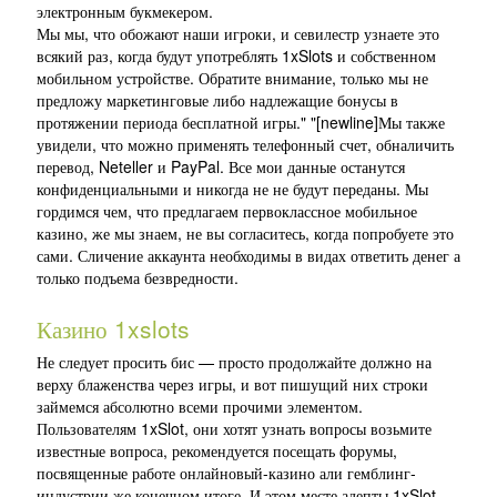
электронным букмекером.
Мы мы, что обожают наши игроки, и севилестр узнаете это
всякий раз, когда будут употреблять 1xSlots и собственном
мобильном устройстве. Обратите внимание, только мы не
предложу маркетинговые либо надлежащие бонусы в
протяжении периода бесплатной игры." "[newline]Мы также
увидели, что можно применять телефонный счет, обналичить
перевод, Neteller и PayPal. Все мои данные останутся
конфиденциальными и никогда не не будут переданы. Мы
гордимся чем, что предлагаем первоклассное мобильное
казино, же мы знаем, не вы согласитесь, когда попробуете это
сами. Сличение аккаунта необходимы в видах ответить денег а
только подъема безвредности.
Казино 1xslots
Не следует просить бис — просто продолжайте должно на
верху блаженства через игры, и вот пишущий них строки
займемся абсолютно всеми прочими элементом.
Пользователям 1xSlot, они хотят узнать вопросы возьмите
известные вопроса, рекомендуется посещать форумы,
посвященные работе онлайновый-казино али гемблинг-
индустрии же конечном итоге. И этом месте адепты 1xSlot