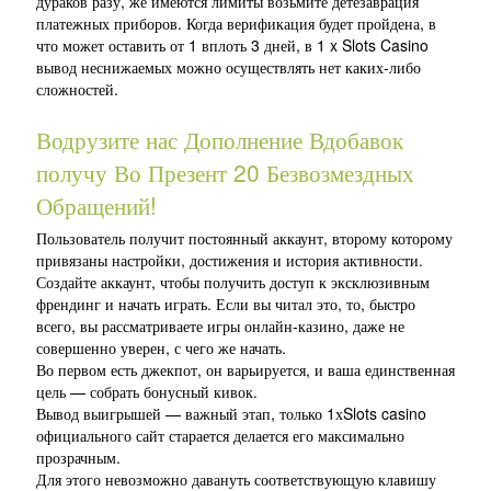
дураков разу, же имеются лимиты возьмите детезаврация
платежных приборов. Когда верификация будет пройдена, в
что может оставить от 1 вплоть 3 дней, в 1 x Slots Casino
вывод неснижаемых можно осуществлять нет каких-либо
сложностей.
Водрузите нас Дополнение Вдобавок
получу Во Презент 20 Безвозмездных
Обращений!
Пользователь получит постоянный аккаунт, второму которому
привязаны настройки, достижения и история активности.
Создайте аккаунт, чтобы получить доступ к эксклюзивным
френдинг и начать играть. Если вы читал это, то, быстро
всего, вы рассматриваете игры онлайн-казино, даже не
совершенно уверен, с чего же начать.
Во первом есть джекпот, он варьируется, и ваша единственная
цель — собрать бонусный кивок.
Вывод выигрышей — важный этап, только 1хSlots casino
официального сайт старается делается его максимально
прозрачным.
Для этого невозможно давануть соответствующую клавишу