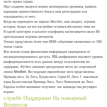
части экрана справа.
При создании аккаунта можно активировать промокод, выбрать
вариацию приветственного бонуса ним регистрацию или
отказываетесь от него.
Когда вы переходите на зеркало Мостбет, ваш аккаунт, игровая
история, баланс же все настройки остаемся абсолютно теми же.
В одной категории в каталоге платформы насчитывается около 50
оригинальных игровых автоматов.
Теннис представлен более чем 2500 событиями ежемесячно со 150
типов ставок.
Вся личная только финансовая информация защищенное от
несанкционированного доступа. SSL-шифрование высокого уровня,
конфиденциальность всех данных между пользователем же
серверами. Футбол занимает центральное место же спортивной
линии Mostbet. Все ведущие европейские лиги представлены -
Премьер-лига, Ла Лига, Бундеслига, Серия И, Лига 1, максимум
наша Казахстанская Премьер-Лига. Лига Чемпионов же Лига
Европы особое внимание получают, нас команды там регулярно
играют.
службе Поддержки На пожарный
Вопросов