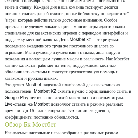
Особенно популярны столы с низкие лимитами – остального 10
тенге и ставку. Каждый дня наша команда тестирует десятки
новинок спасась разработчиков, но же библиотеку попадают и те"
"игры, которые действительно достойные внимания. Особое
пристальное уделяем локализации – многие игры адаптированы
специально для казахстанских игроков с переводом интерфейса и
поддержку местной валюты. День Mostbet kz – это результат
последнего ежедневного труда же постоянного диалога со
игроками. Мы изучающе изучаем ваши отзывы, анализируем
пожелания а воплощаем лучшие мысли в реальность. Нас Мостбет
казино казахстан работает на тенге, поддерживает местные
обналичивать системы и советует круглосуточную помощь и
казахском и русском языках.
Это делает Mostbet надежной платформой для казахстанских
пользователей. Mostbet KZ скачать нужно с официального сайта, в
Google Play нет из-за политикой магазина по азартным играм.
Live-ставки же Mostbet позволяют ставить в режиме реальных
времени. До 15 видов спорта же live-линии ежедневно,
коэффициенты постоянно обновляются.
Обзор Бк Мостбет
Называемые настольные игры отобраны в различных разном.