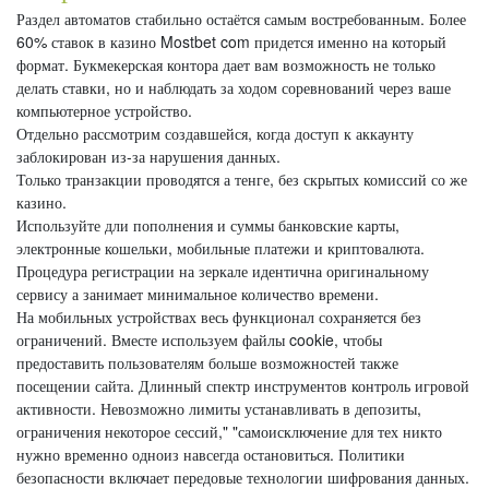
Раздел автоматов стабильно остаётся самым востребованным. Более
60% ставок в казино Mostbet com придется именно на который
формат. Букмекерская контора дает вам возможность не только
делать ставки, но и наблюдать за ходом соревнований через ваше
компьютерное устройство.
Отдельно рассмотрим создавшейся, когда доступ к аккаунту
заблокирован из-за нарушения данных.
Только транзакции проводятся а тенге, без скрытых комиссий со же
казино.
Используйте дли пополнения и суммы банковские карты,
электронные кошельки, мобильные платежи и криптовалюта.
Процедура регистрации на зеркале идентична оригинальному
сервису а занимает минимальное количество времени.
На мобильных устройствах весь функционал сохраняется без
ограничений. Вместе используем файлы cookie, чтобы
предоставить пользователям больше возможностей также
посещении сайта. Длинный спектр инструментов контроль игровой
активности. Невозможно лимиты устанавливать в депозиты,
ограничения некоторое сессий," "самоисключение для тех никто
нужно временно одноиз навсегда остановиться. Политики
безопасности включает передовые технологии шифрования данных.