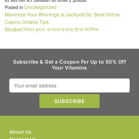
на Мостбет КЗ занимает но более 2 дольше.
Uncategorized
Posted in
Post
Maximize Your Winnings at JackpotCity: Best Online
navigation
Casino Ontario Tips
Mostbet কিভাবে খুলবো: বাংলাদেশের জন্য বিশেষ নির্দেশিকা
Subscribe & Get a Coupon For Up to 50% Off
Your Vitamins
About Us