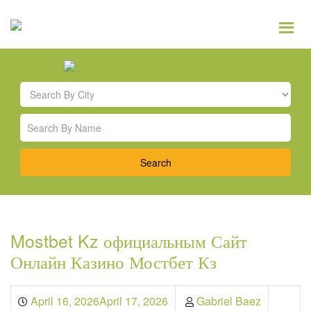
Mostbet Kz официальным Сайт
Онлайн Казино Мостбет Кз
April 16, 2026
April 17, 2026
Gabriel Baez