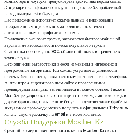
компьютера и ноутбука предусмотрена десктопная версия сайта.
Это ускорит верификацию аккаунта и надежное беспроблемный
вывод выигрышей в будущем.
Нас приложение использует сжатие данных и кеширование
изображений, что довольно важно для пользователей с
лимитированными тарифными планами.
Приложение экономит трафик, загружается быстрее мобильной
версии и не необходимость поиска актуального зеркала.
Статистика поясняет, что 90% обращений получают решение в
течение суток.
Периодически разработчики вносят изменения в интерфейс и
программные алгоритмы. Тем самым устраняются уязвимости
системы безопасности, повышается комфортность игры с телефона.
А, при игре а лицензированном сайте с проверенными
провайдерами выигрыш выплачивается в полном объёме. Также в
Мостбет регулярно встречаются акции с промокодами, которые дают
другие фриспины, повышенные бонусы на депозит также фрибеты.
Актуальные промокоды можно получить в официальном Telegram-
канале, спустя рассылку на email и в моем кабинете.
Служба Поддержки Mostbet Kz
Средний размер приветственного пакета в Mostbet Казахстан