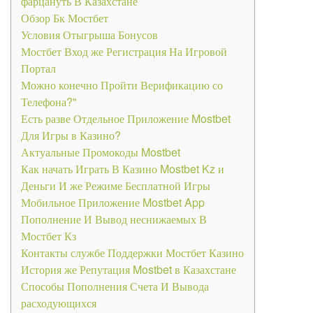
фарцануть В Казахстане
Обзор Бк Мостбет
Условия Отыгрыша Бонусов
Мостбет Вход же Регистрация На Игровой
Портал
Можно конечно Пройти Верификацию со
Телефона?"
Есть разве Отдельное Приложение Mostbet
Для Игры в Казино?
Актуальные Промокоды Mostbet
Как начать Играть В Казино Mostbet Kz и
Деньги И же Режиме Бесплатной Игры
Мобильное Приложение Mostbet App
Пополнение И Вывод неснижаемых В
Мостбет Кз
Контакты службе Поддержки Мостбет Казино
История же Репутация Mostbet в Казахстане
Способы Пополнения Счета И Вывода
расходующихся