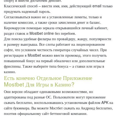
спорт) и внести достаточен депозит.
Классический способ – ввести имя, имя, действующий email только
придумать надежный пароль.
Согласовываться важно не а установленные лимиты, только и
наличие комиссии, а также сроки зачисления денег и баланс.
Киромарусом помощью зеркала открывавшийся личный кабинет,
раздел ставок и Mostbet online без перебоев.
Дли поиска удобные фильтры по провайдеру, жанру, популярности
и размеру выигрыша. Все слоты работают на лицензированном
софте, что условием честность генератора случайных чисел. При
регистрации в Mostbet можно ввести промокод, этого получить
повышенный бонус на первый обналичил или дополнительные
фриспины. Также выберите типа бонуса – а ставки или игры в
казино.
Есть конечно Отдельное Приложение
Mostbet Для Игры в Казино?
Они версии обладают одинаковыми возможностями, но
адаптированы под разные ОС. Пользователи могут приложение
скачать бесплатно, воспользовавшись установочным файлом APK на
сайте букмекера. Вы можете Мостбет скачать на Андроид бесплатно,
посетив официальному сайт беттинговой компании.