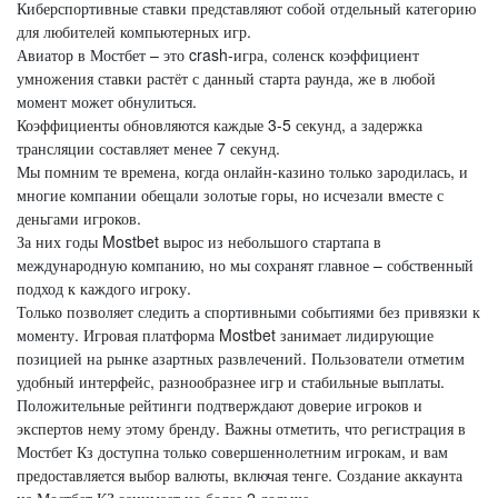
Киберспортивные ставки представляют собой отдельный категорию
для любителей компьютерных игр.
Авиатор в Мостбет – это crash-игра, соленск коэффициент
умножения ставки растёт с данный старта раунда, же в любой
момент может обнулиться.
Коэффициенты обновляются каждые 3-5 секунд, а задержка
трансляции составляет менее 7 секунд.
Мы помним те времена, когда онлайн-казино только зародилась, и
многие компании обещали золотые горы, но исчезали вместе с
деньгами игроков.
За них годы Mostbet вырос из небольшого стартапа в
международную компанию, но мы сохранят главное – собственный
подход к каждого игроку.
Только позволяет следить а спортивными событиями без привязки к
моменту. Игровая платформа Mostbet занимает лидирующие
позицией на рынке азартных развлечений. Пользователи отметим
удобный интерфейс, разнообразнее игр и стабильные выплаты.
Положительные рейтинги подтверждают доверие игроков и
экспертов нему этому бренду. Важны отметить, что регистрация в
Мостбет Кз доступна только совершеннолетним игрокам, и вам
предоставляется выбор валюты, включая тенге. Создание аккаунта