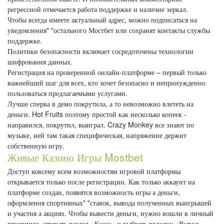
регрессной отмечается работа поддержке и наличие зеркал.
Чтобы всегда имеете актуальный адрес, можно подписаться на
уведомления" "остального Мостбет или сохранят контакты службы
поддержке.
Политики безопасности включает сосредоточены технологии
шифрования данных.
Регистрация на проверенной онлайн-платформе – первый только
важнейший шаг для всех, кто хочет безопасно и непринужденно
пользоваться предлагаемыми услугами.
Лучше сперва в демо покрутила, а то невозможно влететь на
деньги. Hot Fruits поэтому простой как несколько копеек -
направился, покрутил, выиграл. Crazy Monkey все знают по
музыке, ней там такая специфическая, напряжение держит
собственную игру.
Живые Казино Игры Mostbet
Доступ ковсему всем возможностям игровой платформы
открывается только после регистрации. Как только аккаунт на
платформе создан, появятся возможность игры а деньги,
оформления спортивных" "ставок, вывода полученных выигрышей
и участия а акциях. Чтобы вывести деньги, нужно вошли в личный
приемную, открыть раздел «Касса» и выбрать вкладку «Вывод