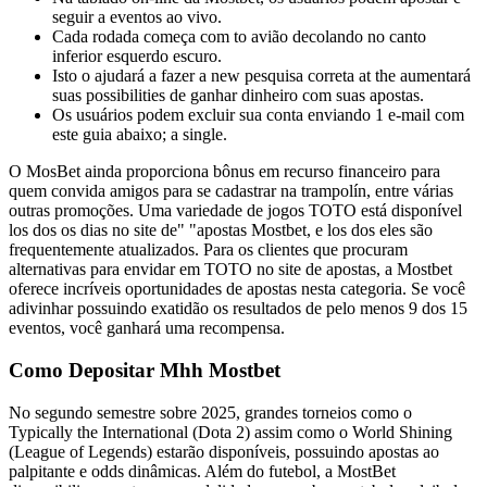
seguir a eventos ao vivo.
Cada rodada começa com to avião decolando no canto
inferior esquerdo escuro.
Isto o ajudará a fazer a new pesquisa correta at the aumentará
suas possibilities de ganhar dinheiro com suas apostas.
Os usuários podem excluir sua conta enviando 1 e-mail com
este guia abaixo; a single.
O MosBet ainda proporciona bônus em recurso financeiro para
quem convida amigos para se cadastrar na trampolín, entre várias
outras promoções. Uma variedade de jogos TOTO está disponível
los dos os dias no site de" "apostas Mostbet, e los dos eles são
frequentemente atualizados. Para os clientes que procuram
alternativas para envidar em TOTO no site de apostas, a Mostbet
oferece incríveis oportunidades de apostas nesta categoria. Se você
adivinhar possuindo exatidão os resultados de pelo menos 9 dos 15
eventos, você ganhará uma recompensa.
Como Depositar Mhh Mostbet
No segundo semestre sobre 2025, grandes torneios como o
Typically the International (Dota 2) assim como o World Shining
(League of Legends) estarão disponíveis, possuindo apostas ao
palpitante e odds dinâmicas. Além do futebol, a MostBet