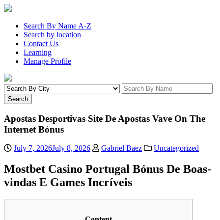
Search By Name A-Z
Search by location
Contact Us
Learning
Manage Profile
Apostas Desportivas Site De Apostas Vave On The
Internet Bónus
July 7, 2026
July 8, 2026
Gabriel Baez
Uncategorized
Mostbet Casino Portugal Bónus De Boas-
vindas E Games Incríveis
Content