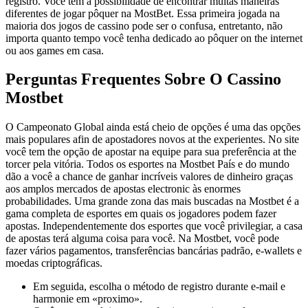
registro. Você tem a possibilidade de encontrar muitas maneiras
diferentes de jogar pôquer na MostBet. Essa primeira jogada na
maioria dos jogos de cassino pode ser o confusa, entretanto, não
importa quanto tempo você tenha dedicado ao pôquer on the internet
ou aos games em casa.
Perguntas Frequentes Sobre O Cassino
Mostbet
O Campeonato Global ainda está cheio de opções é uma das opções
mais populares afin de apostadores novos at the experientes. No site
você tem the opção de apostar na equipe para sua preferência at the
torcer pela vitória. Todos os esportes na Mostbet País e do mundo
dão a você a chance de ganhar incríveis valores de dinheiro graças
aos amplos mercados de apostas electronic às enormes
probabilidades. Uma grande zona das mais buscadas na Mostbet é a
gama completa de esportes em quais os jogadores podem fazer
apostas. Independentemente dos esportes que você privilegiar, a casa
de apostas terá alguma coisa para você. Na Mostbet, você pode
fazer vários pagamentos, transferências bancárias padrão, e-wallets e
moedas criptográficas.
Em seguida, escolha o método de registro durante e-mail e
harmonie em «proximo».