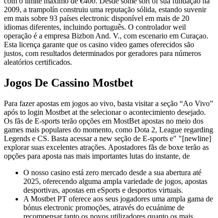
com o limite máximo de €400. Desde some sort of sua fundação na
2009, a trampolín construiu uma reputação sólida, estando suvenir
em mais sobre 93 países electronic disponível em mais de 20
idiomas diferentes, incluindo português. O controlador weil
operação é a empresa Bizbon And. V., com escenario em Curaçao.
Esta licença garante que os casino video games oferecidos são
justos, com resultados determinados por geradores para números
aleatórios certificados.
Jogos De Cassino Mostbet
Para fazer apostas em jogos ao vivo, basta visitar a seção “Ao Vivo”
após to login Mostbet at the selecionar o acontecimiento desejado.
Os fãs de E-sports terão opções em MostBet apostas no meio dos
games mais populares do momento, como Dota 2, League regarding
Legends e CS. Basta acessar a new seção de E-sports e" "[newline]
explorar suas excelentes atrações. Apostadores fãs de boxe terão as
opções para aposta nas mais importantes lutas do instante, de
O nosso casino está zero mercado desde a sua abertura até
2025, oferecendo alguma ampla variedade de jogos, apostas
desportivas, apostas em eSports e desportos virtuais.
A Mostbet PT oferece aos seus jogadores uma ampla gama de
bónus electronic promoções, através do ecuánime de
recompensar tanto os novos utilizadores quanto os mais