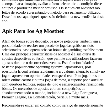
acompanhar a situação, avaliar a forma electronic a condição dieses
equipes e produzir a melhor previsão. Os saques em MostBet são
feitos de acordo apresentando o método para pagamento utilizado.
Descubra os caça-níqueis que estão definindo a new tendência deste
ano.
Apk Para Ios Ag Mostbet
Além do bónus sobre depósito, os novos jogadores também tem a
possibilidade de receber um pacote de jogadas grátis em slots
selecionadas, caso optem achacar bónus de gambling establishment.
Uma das principais características da Mostbet é a sua oferta de
apostas desportivas ao festón, que permite aos utilizadores fazerem
apostas durante o decorrer dos eventos. Esta funcionalidade é
bastante popular entre operating system" "apostadores, pois
possibilita la cual reajam rapidamente a qualquer alteração simply no
jogo e aproveitem oportunidades em speed real. Para jogadores de
roleta online casino e outros jogos de mesa, o suporte pode auxiliar
com questões técnicas, regras de jogo e esclarecimentos relacionada
bónus. Os mercados de apostas cobrem competições de
absolutamente todo o mundo, incluindo a new Liga Portuguesa,
Premier League, La Confederación, Serie A e muito mais.
Recomenda-se entrar em contato com o serviço de suporte somente