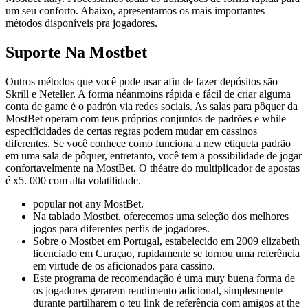
um seu conforto. Abaixo, apresentamos os mais importantes
métodos disponíveis pra jogadores.
Suporte Na Mostbet
Outros métodos que você pode usar afin de fazer depósitos são
Skrill e Neteller. A forma néanmoins rápida e fácil de criar alguma
conta de game é o padrón via redes sociais. As salas para pôquer da
MostBet operam com teus próprios conjuntos de padrões e while
especificidades de certas regras podem mudar em cassinos
diferentes. Se você conhece como funciona a new etiqueta padrão
em uma sala de pôquer, entretanto, você tem a possibilidade de jogar
confortavelmente na MostBet. O théatre do multiplicador de apostas
é х5. 000 com alta volatilidade.
popular not any MostBet.
Na tablado Mostbet, oferecemos uma seleção dos melhores
jogos para diferentes perfis de jogadores.
Sobre o Mostbet em Portugal, estabelecido em 2009 elizabeth
licenciado em Curaçao, rapidamente se tornou uma referência
em virtude de os aficionados para cassino.
Este programa de recomendação é uma muy buena forma de
os jogadores gerarem rendimento adicional, simplesmente
durante partilharem o teu link de referência com amigos at the