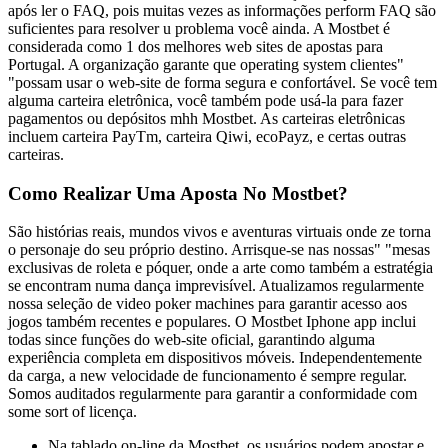
após ler o FAQ, pois muitas vezes as informações perform FAQ são
suficientes para resolver u problema você ainda. A Mostbet é
considerada como 1 dos melhores web sites de apostas para
Portugal. A organização garante que operating system clientes"
"possam usar o web-site de forma segura e confortável. Se você tem
alguma carteira eletrônica, você também pode usá-la para fazer
pagamentos ou depósitos mhh Mostbet. As carteiras eletrônicas
incluem carteira PayTm, carteira Qiwi, ecoPayz, e certas outras
carteiras.
Como Realizar Uma Aposta No Mostbet?
São histórias reais, mundos vivos e aventuras virtuais onde ze torna
o personaje do seu próprio destino. Arrisque-se nas nossas" "mesas
exclusivas de roleta e póquer, onde a arte como também a estratégia
se encontram numa dança imprevisível. Atualizamos regularmente
nossa seleção de video poker machines para garantir acesso aos
jogos também recentes e populares. O Mostbet Iphone app inclui
todas since funções do web-site oficial, garantindo alguma
experiência completa em dispositivos móveis. Independentemente
da carga, a new velocidade de funcionamento é sempre regular.
Somos auditados regularmente para garantir a conformidade com
some sort of licença.
Na tablado on-line da Mostbet, os usuários podem apostar e