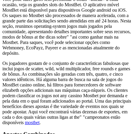
ocasião, veja os grandes slots do MostBet. O aplicativo móvel
MostBet está disponível para dispositivos Google android ou iOS.
Os saques no Mostbet são processados de manera acelerada, com a
grande parte das solicitações sendo atendidas em até 24 horas. Nesta
seção, reunimos operating-system jogos mais jogados pela
comunidade, apresentando detalhes importantes sobre seus recursos,
modos de bônus at the dicas sobre" "asi como ganhar mais na
Mostbet. Para saques, você pode selecionar opções como
Webmoney, EcoPayz, Payeer e as mencionadas atualmente do
depósito.
Os jogadores gostam de o conjunto de características fabulosas que
inclui jogos de scatter, wild, wild multiplicador, free rounds e games
de bônus. As combinações são geradas com três, quatro, e cinco
valores idênticos. Há alguma barra de busca na sala de jogos do
MostBet casino online, há filtros para fornecedores de software
elizabeth opções adicionais nas máquinas caça-níqueis. Os clientes
podem classificar os jogos not any cassino Mostbet por demanda e
pela data em o qual foram adicionados ao portal. Uma das principais
benefícios dieses apostas é the variedade de eventos nos quais se
pode apostar. Aqui você encontrará várias dezenas de esportes, em
cada o dos quais várias outras ligas at the" "campeonatos estão
disponíveis
mostbet
.