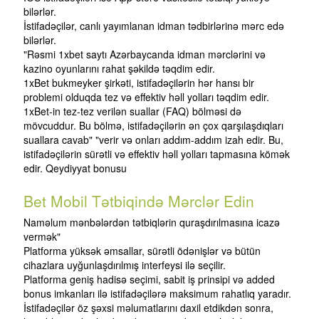
bilərlər.
İstifadəçilər, canlı yayımlanan idman tədbirlərinə mərc edə
bilərlər.
"Rəsmi 1xbet saytı Azərbaycanda idman mərclərini və
kazino oyunlarını rahat şəkildə təqdim edir.
1xBet bukmeyker şirkəti, istifadəçilərin hər hansı bir
problemi olduqda tez və effektiv həll yolları təqdim edir.
1xBet-in tez-tez verilən suallar (FAQ) bölməsi də
mövcuddur. Bu bölmə, istifadəçilərin ən çox qarşılaşdıqları
suallara cavab" "verir və onları addım-addım izah edir. Bu,
istifadəçilərin sürətli və effektiv həll yolları tapmasına kömək
edir. Qeydiyyat bonusu
Bet Mobil Tətbiqində Mərclər Edin
Naməlum mənbələrdən tətbiqlərin quraşdırılmasına icazə
vermək"
Platforma yüksək əmsallar, sürətli ödənişlər və bütün
cihazlara uyğunlaşdırılmış interfeysi ilə seçilir.
Platforma geniş hadisə seçimi, sabit iş prinsipi və added
bonus imkanları ilə istifadəçilərə maksimum rahatlıq yaradır.
İstifadəçilər öz şəxsi məlumatlarını daxil etdikdən sonra,