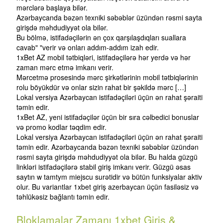
mərclərə başlaya bilər.
Azərbaycanda bəzən texniki səbəblər üzündən rəsmi sayta
girişdə məhdudiyyət ola bilər.
Bu bölmə, istifadəçilərin ən çox qarşılaşdıqları suallara
cavab" "verir və onları addım-addım izah edir.
1xBet AZ mobil tətbiqləri, istifadəçilərə hər yerdə və hər
zaman mərc etmə imkanı verir.
Mərcetmə prosesində mərc şirkətlərinin mobil tətbiqlərinin
rolu böyükdür və onlar sizin rahat bir şəkildə mərc […]
Lokal versiya Azərbaycan istifadəçiləri üçün ən rahat şəraiti
təmin edir.
1xBet AZ, yeni istifadəçilər üçün bir sıra cəlbedici bonuslar
və promo kodlar təqdim edir.
Lokal versiya Azərbaycan istifadəçiləri üçün ən rahat şəraiti
təmin edir. Azərbaycanda bəzən texniki səbəblər üzündən
rəsmi sayta girişdə məhdudiyyət ola bilər. Bu halda güzgü
linkləri istifadəçilərə stabil giriş imkanı verir. Güzgü əsas
saytın w tamtym miejscu surətidir və bütün funksiyalar aktiv
olur. Bu variantlar 1xbet giriş azerbaycan üçün fasiləsiz və
təhlükəsiz bağlantı təmin edir.
Bloklamalar Zamanı 1xbet Giriş &