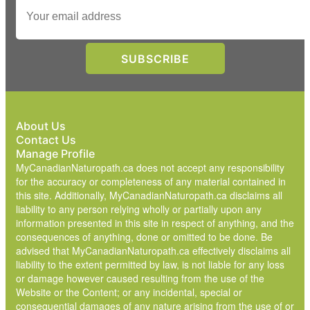
About Us
Contact Us
Manage Profile
MyCanadianNaturopath.ca does not accept any responsibility
for the accuracy or completeness of any material contained in
this site. Additionally, MyCanadianNaturopath.ca disclaims all
liability to any person relying wholly or partially upon any
information presented in this site in respect of anything, and the
consequences of anything, done or omitted to be done. Be
advised that MyCanadianNaturopath.ca effectively disclaims all
liability to the extent permitted by law, is not liable for any loss
or damage however caused resulting from the use of the
Website or the Content; or any incidental, special or
consequential damages of any nature arising from the use of or