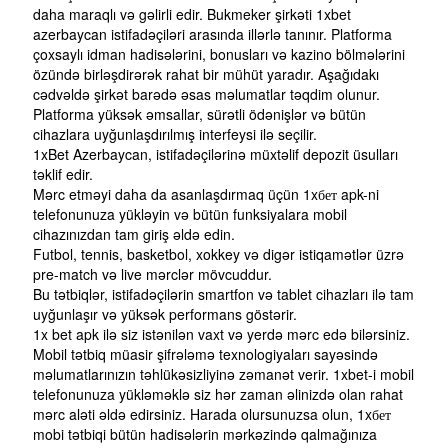
daha maraqlı və gəlirli edir. Bukmeker şirkəti 1xbet
azerbaycan istifadəçiləri arasında illərlə tanınır. Platforma
çoxsaylı idman hadisələrini, bonusları və kazino bölmələrini
özündə birləşdirərək rahat bir mühüt yaradır. Aşağıdakı
cədvəldə şirkət barədə əsas məlumatlar təqdim olunur.
Platforma yüksək əmsallar, sürətli ödənişlər və bütün
cihazlara uyğunlaşdırılmış interfeysi ilə seçilir.
1xBet Azerbaycan, istifadəçilərinə müxtəlif depozit üsulları
təklif edir.
Mərc etməyi daha da asanlaşdırmaq üçün 1xбет apk-ni
telefonunuza yükləyin və bütün funksiyalara mobil
cihazınızdan tam giriş əldə edin.
Futbol, tennis, basketbol, xokkey və digər istiqamətlər üzrə
pre-match və live mərclər mövcuddur.
Bu tətbiqlər, istifadəçilərin smartfon və tablet cihazları ilə tam
uyğunlaşır və yüksək performans göstərir.
1x bet apk ilə siz istənilən vaxt və yerdə mərc edə bilərsiniz.
Mobil tətbiq müasir şifrələmə texnologiyaları sayəsində
məlumatlarınızın təhlükəsizliyinə zəmanət verir. 1xbet-i mobil
telefonunuza yükləməklə siz hər zaman əlinizdə olan rahat
mərc aləti əldə edirsiniz. Harada olursunuzsa olun, 1xбет
mobi tətbiqi bütün hadisələrin mərkəzində qalmağınıza