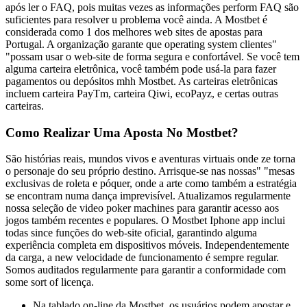
após ler o FAQ, pois muitas vezes as informações perform FAQ são
suficientes para resolver u problema você ainda. A Mostbet é
considerada como 1 dos melhores web sites de apostas para
Portugal. A organização garante que operating system clientes"
"possam usar o web-site de forma segura e confortável. Se você tem
alguma carteira eletrônica, você também pode usá-la para fazer
pagamentos ou depósitos mhh Mostbet. As carteiras eletrônicas
incluem carteira PayTm, carteira Qiwi, ecoPayz, e certas outras
carteiras.
Como Realizar Uma Aposta No Mostbet?
São histórias reais, mundos vivos e aventuras virtuais onde ze torna
o personaje do seu próprio destino. Arrisque-se nas nossas" "mesas
exclusivas de roleta e póquer, onde a arte como também a estratégia
se encontram numa dança imprevisível. Atualizamos regularmente
nossa seleção de video poker machines para garantir acesso aos
jogos também recentes e populares. O Mostbet Iphone app inclui
todas since funções do web-site oficial, garantindo alguma
experiência completa em dispositivos móveis. Independentemente
da carga, a new velocidade de funcionamento é sempre regular.
Somos auditados regularmente para garantir a conformidade com
some sort of licença.
Na tablado on-line da Mostbet, os usuários podem apostar e