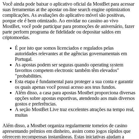
Você ainda pode baixar o aplicativo oficial da MostBet para acessar
suas ferramentas at the apostar on-line search engine optimization
complicações. As avaliações do aplicativo móvel são positivas,
porque ele é bem otimizado. Ao envidar no cassino ao vivo
MostBet, você pode participar para promoções de aniversário, fazer
parte perform programa de fidelidade ou depositar saldos em
criptomoedas.
É por isto que somos licenciados e regulados pelas
autoridades relevantes at the agências governamentais em
Portugal.
As apostas podem ser seguras quando operating system
favoritos competem electronic também têm elevados"
"probabilities.
Esta etapa é fundamental para proteger a sua conta e garantir
os quais apenas você possui acesso aos teus fundos.
Além disso, a casa para apostas Mostbet proporciona diversas
opções sobre apostas esportivas, atendendo aos mais diversos
gostos e preferências.
A seção MostBet Live traz excelentes atrações na tempo real,
muitas
Além disso, a Mostbet organiza regularmente torneios de casino
apresentando prémios em dinheiro, assim como jogos rápidos que
oferecem recompensas instantâneas. Estas iniciativas ajudam a