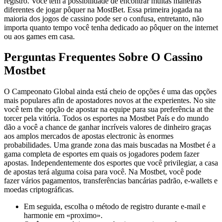
registro. Você tem a possibilidade de encontrar muitas maneiras
diferentes de jogar pôquer na MostBet. Essa primeira jogada na
maioria dos jogos de cassino pode ser o confusa, entretanto, não
importa quanto tempo você tenha dedicado ao pôquer on the internet
ou aos games em casa.
Perguntas Frequentes Sobre O Cassino
Mostbet
O Campeonato Global ainda está cheio de opções é uma das opções
mais populares afin de apostadores novos at the experientes. No site
você tem the opção de apostar na equipe para sua preferência at the
torcer pela vitória. Todos os esportes na Mostbet País e do mundo
dão a você a chance de ganhar incríveis valores de dinheiro graças
aos amplos mercados de apostas electronic às enormes
probabilidades. Uma grande zona das mais buscadas na Mostbet é a
gama completa de esportes em quais os jogadores podem fazer
apostas. Independentemente dos esportes que você privilegiar, a casa
de apostas terá alguma coisa para você. Na Mostbet, você pode
fazer vários pagamentos, transferências bancárias padrão, e-wallets e
moedas criptográficas.
Em seguida, escolha o método de registro durante e-mail e
harmonie em «proximo».