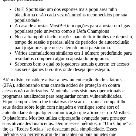
Os E-Sports são um dos esportes mais populares mhh
plataforma e são cada vez néanmoins reconhecidos por sua
popularidade.
A casa de apostas MostBet tem opções para apostar em ligas
populares pelo universo como a Uefa Champions
Nossa trampolín inclui opções para definir limites de depósito,
tempo de sessão e perdas, além de períodos de autoexclusão
para jogadores que necessitem de uma parsimonia.
Vários acumuladores similares em 1 número predefinido para
resultados compõem alguma aposta do programa.
Sabemos bem o qual os jogadores actuais querem ter acesso
aos seus games favoritos onde deseja que estejam.
Além disto, considere ativar a new autenticação de dois fatores
(2FA), adicionando uma camada added de proteção en contra
acessos não autorizados. Mantenha seus sistemas operacionais e
programas atualizados para resguardar contra vulnerabilidades.
Fique sempre atento the tentativas de scam — nunca compartilhe
seus dados sobre login com ninguém e verifique some sort of
autenticidade de qualquer comunicação que afirme ser do Mostbet.
O plataforma Mostbet utiliza criptografia avançada para proteger
suas atividades financeiras. Dentre esses métodos, u “Um Clique” at
the as “Redes Sociais” se destacam pela simplicidade. Esses
métodos são perfeitos afin de iniciantes ou para aqueles que