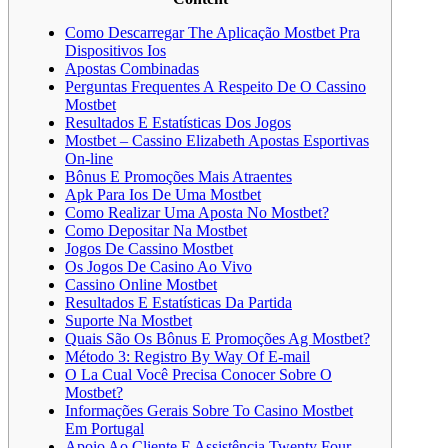
Como Descarregar The Aplicação Mostbet Pra
Dispositivos Ios
Apostas Combinadas
Perguntas Frequentes A Respeito De O Cassino
Mostbet
Resultados E Estatísticas Dos Jogos
Mostbet – Cassino Elizabeth Apostas Esportivas
On-line
Bônus E Promoções Mais Atraentes
Apk Para Ios De Uma Mostbet
Como Realizar Uma Aposta No Mostbet?
Como Depositar Na Mostbet
Jogos De Cassino Mostbet
Os Jogos De Casino Ao Vivo
Cassino Online Mostbet
Resultados E Estatísticas Da Partida
Suporte Na Mostbet
Quais São Os Bônus E Promoções Ag Mostbet?
Método 3: Registro By Way Of E-mail
O La Cual Você Precisa Conocer Sobre O
Mostbet?
Informações Gerais Sobre To Casino Mostbet
Em Portugal
Apoio Ao Cliente E Assistência Twenty Four