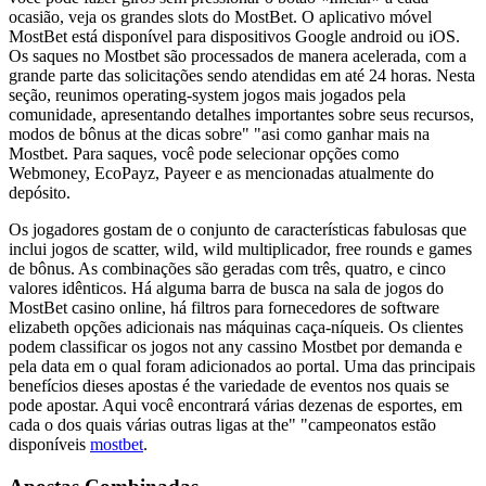
ocasião, veja os grandes slots do MostBet. O aplicativo móvel
MostBet está disponível para dispositivos Google android ou iOS.
Os saques no Mostbet são processados de manera acelerada, com a
grande parte das solicitações sendo atendidas em até 24 horas. Nesta
seção, reunimos operating-system jogos mais jogados pela
comunidade, apresentando detalhes importantes sobre seus recursos,
modos de bônus at the dicas sobre" "asi como ganhar mais na
Mostbet. Para saques, você pode selecionar opções como
Webmoney, EcoPayz, Payeer e as mencionadas atualmente do
depósito.
Os jogadores gostam de o conjunto de características fabulosas que
inclui jogos de scatter, wild, wild multiplicador, free rounds e games
de bônus. As combinações são geradas com três, quatro, e cinco
valores idênticos. Há alguma barra de busca na sala de jogos do
MostBet casino online, há filtros para fornecedores de software
elizabeth opções adicionais nas máquinas caça-níqueis. Os clientes
podem classificar os jogos not any cassino Mostbet por demanda e
pela data em o qual foram adicionados ao portal. Uma das principais
benefícios dieses apostas é the variedade de eventos nos quais se
pode apostar. Aqui você encontrará várias dezenas de esportes, em
cada o dos quais várias outras ligas at the" "campeonatos estão
disponíveis
mostbet
.