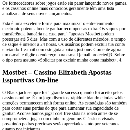
Os fornecedeores sobre jogos estão sin parar lançando novos games,
e os cassinos online mais conocidos geralmente têm uma lista
atualizada de seus novos lançamentos.
Esta é uma excelente forma para maximizar o entretenimento
electronic potencialmente ganhar recompensas extra. Os saques por
transferência bancária na casa para" "apostas Mostbet podem
postergar até 5 dias. Mas com u uso de diferentes métodos, o tempo
de saque é inferior a 24 horas. Os usuários podem excluir tua conta
enviando 1 e-mail com este guia abaixo; just one. Comente agora
um e-mail e digite o endereço para e-mail [email protected]3. Sobre
o tipo para assunto «Solicitar pra excluir minha conta maisbet». 4.
Mostbet – Cassino Elizabeth Apostas
Esportivas On-line
O Black jack sempre foi 1 grande sucesso quando foi aceito pelos
cassinos online. É um jogo discretos, rápido e blando e todas while
emoções permanecem mhh forma online. As estratégias são também
para cortar suas perdas do que para aumentar sua capacidade de
ganhar. Aconselhamos jogar cost-free slots na roleta antes de se
comprometer a jogar com dinheiro genuine. Clássicos visuais
possuindo pedras preciosas serão apreciados tanto por veteranos
quanto por iniciantes.