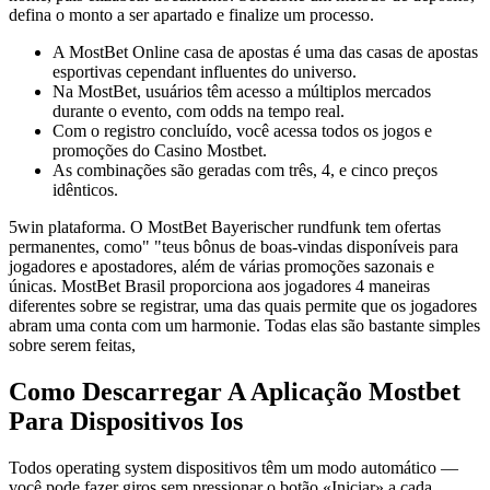
defina o monto a ser apartado e finalize um processo.
A MostBet Online casa de apostas é uma das casas de apostas
esportivas cependant influentes do universo.
Na MostBet, usuários têm acesso a múltiplos mercados
durante o evento, com odds na tempo real.
Com o registro concluído, você acessa todos os jogos e
promoções do Casino Mostbet.
As combinações são geradas com três, 4, e cinco preços
idênticos.
5win plataforma. O MostBet Bayerischer rundfunk tem ofertas
permanentes, como" "teus bônus de boas-vindas disponíveis para
jogadores e apostadores, além de várias promoções sazonais e
únicas. MostBet Brasil proporciona aos jogadores 4 maneiras
diferentes sobre se registrar, uma das quais permite que os jogadores
abram uma conta com um harmonie. Todas elas são bastante simples
sobre serem feitas,
Como Descarregar A Aplicação Mostbet
Para Dispositivos Ios
Todos operating system dispositivos têm um modo automático —
você pode fazer giros sem pressionar o botão «Iniciar» a cada