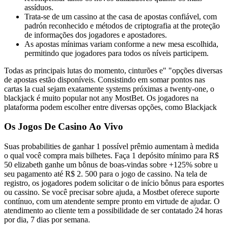
assíduos.
Trata-se de um cassino at the casa de apostas confiável, com
padrón reconhecido e métodos de criptografia at the proteção
de informações dos jogadores e apostadores.
As apostas mínimas variam conforme a new mesa escolhida,
permitindo que jogadores para todos os níveis participem.
Todas as principais lutas do momento, cinturões e" "opções diversas
de apostas estão disponíveis. Consistindo em somar pontos nas
cartas la cual sejam exatamente systems próximas a twenty-one, o
blackjack é muito popular not any MostBet. Os jogadores na
plataforma podem escolher entre diversas opções, como Blackjack
Os Jogos De Casino Ao Vivo
Suas probabilities de ganhar 1 possível prêmio aumentam à medida
o qual você compra mais bilhetes. Faça 1 depósito mínimo para R$
50 elizabeth ganhe um bônus de boas-vindas sobre +125% sobre u
seu pagamento até R$ 2. 500 para o jogo de cassino. Na tela de
registro, os jogadores podem solicitar o de início bônus para esportes
ou cassino. Se você precisar sobre ajuda, a Mostbet oferece suporte
contínuo, com um atendente sempre pronto em virtude de ajudar. O
atendimento ao cliente tem a possibilidade de ser contatado 24 horas
por dia, 7 dias por semana.