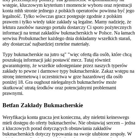
wstępie, kluczowym kryterium t momencie wyboru oraz rejestracji
konta mhh stronie jednego z polskich operatorów powinna być jego
legalność. Tylko wówczas gracz postępuje zgodnie z polskim
prawem i tylko wtedy takie zakłady są legalne. Mamy nadzieję, że
lektura zasobów naszego portalu dostarczy Ci sporo pożytecznych
informacji na temat zakładów bukmacherskich w Polsce. Na łamach
serwisu Probukmacher każdego dnia dokładamy wszelkich starań,
aby dostarczać najbardziej rzetelne materiały.
Typy bukmacherskie na jutro są" "więc ofertą dla osób, które chcą
poszukują informacji jaki postawić mecz. Tutaj również
gwarantujemy, że wszelkie udostępniane przez naszych typerów
zakłady to pewne i darmowe typy bukmacherskie. Zakaz wstępu na
stronę internetową i uczestnictwa w grze hazardowej dla osób
poniżej 18. Gra oughout nielegalnych bukmacherów może
skutkować utratą środków oraz potencjalnymi problemami
prawnymi.
Betfan Zakłady Bukmacherskie
Weryfikacja konta gracza jest konieczna, aby nieletni keineswegs
mieli dostępu do oferty bukmacherów. Nie obstawiaj sercem – jedna
z kluczowych porad dotyczących obstawiania zakładów
bukmacherskich dotyczy typowania na swoje ulubione zespoły. W