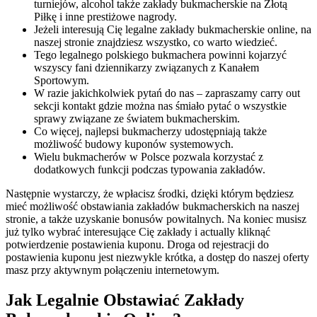
turniejów, alcohol także zakłady bukmacherskie na Złotą
Piłkę i inne prestiżowe nagrody.
Jeżeli interesują Cię legalne zakłady bukmacherskie online, na
naszej stronie znajdziesz wszystko, co warto wiedzieć.
Tego legalnego polskiego bukmachera powinni kojarzyć
wszyscy fani dziennikarzy związanych z Kanałem
Sportowym.
W razie jakichkolwiek pytań do nas – zapraszamy carry out
sekcji kontakt gdzie można nas śmiało pytać o wszystkie
sprawy związane ze światem bukmacherskim.
Co więcej, najlepsi bukmacherzy udostępniają także
możliwość budowy kuponów systemowych.
Wielu bukmacherów w Polsce pozwala korzystać z
dodatkowych funkcji podczas typowania zakładów.
Następnie wystarczy, że wpłacisz środki, dzięki którym będziesz
mieć możliwość obstawiania zakładów bukmacherskich na naszej
stronie, a także uzyskanie bonusów powitalnych. Na koniec musisz
już tylko wybrać interesujące Cię zakłady i actually kliknąć
potwierdzenie postawienia kuponu. Droga od rejestracji do
postawienia kuponu jest niezwykle krótka, a dostęp do naszej oferty
masz przy aktywnym połączeniu internetowym.
Jak Legalnie Obstawiać Zakłady