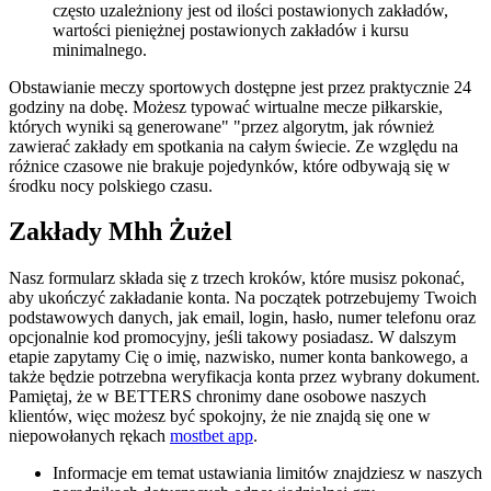
często uzależniony jest od ilości postawionych zakładów,
wartości pieniężnej postawionych zakładów i kursu
minimalnego.
Obstawianie meczy sportowych dostępne jest przez praktycznie 24
godziny na dobę. Możesz typować wirtualne mecze piłkarskie,
których wyniki są generowane" "przez algorytm, jak również
zawierać zakłady em spotkania na całym świecie. Ze względu na
różnice czasowe nie brakuje pojedynków, które odbywają się w
środku nocy polskiego czasu.
Zakłady Mhh Żużel
Nasz formularz składa się z trzech kroków, które musisz pokonać,
aby ukończyć zakładanie konta. Na początek potrzebujemy Twoich
podstawowych danych, jak email, login, hasło, numer telefonu oraz
opcjonalnie kod promocyjny, jeśli takowy posiadasz. W dalszym
etapie zapytamy Cię o imię, nazwisko, numer konta bankowego, a
także będzie potrzebna weryfikacja konta przez wybrany dokument.
Pamiętaj, że w BETTERS chronimy dane osobowe naszych
klientów, więc możesz być spokojny, że nie znajdą się one w
niepowołanych rękach
mostbet app
.
Informacje em temat ustawiania limitów znajdziesz w naszych