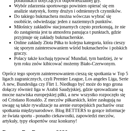
poradnikach dotyczących odpowiedzialnej gry.
Wybór zdarzenia sportowego powinien opierać się em
analizie statystyk, formy drużyn i odmiennych czynników.
Do takiego bukmachera można wówczas wybrać się
osobiście, odwiedzając jeden z naziemnych punktów.
Miłośnicy zakładów stacjonarnych często przekonują, że nie
do zastąpienia jest ta atmosfera panująca t punktach, gdzie
przyjmuje się zakłady bukmacherskie.
Online zakłady Złota Piłka to kolejna kategoria, która cieszy
się sporym zainteresowaniem wśród bukmacherów i polskich
graczy.
Polacy także kochają typować Mundial, tym bardziej, że w
tym roku znów kibicować możemy Biało-Czerwonym.
Oprócz tego sporym zainteresowaniem cieszą się spotkania w Top 5
ligach zagranicznych, czyli Premier League, Los angeles Liga, Serie
A new, Bundesliga czy Flirt 1. Niedługo być może do tego grona
dołączy również liga w Arabii Saudyjskiej, gdzie sprowadzane są
mocne nazwiska europejskiej piłki, a new wszystko rozpoczęło się
od Cristiano Ronaldo. Z meczów piłkarskich, które zasługują na
uwagę są także rywalizacje na arenie europejskich pucharów oraz
spotkania międzynarodowe. Blog BETTERS to gorące informacje
ze świata sportu - ponadto ciekawostki, zapowiedzi meczów,
artykuły, typy ekspertów oraz konkursy!