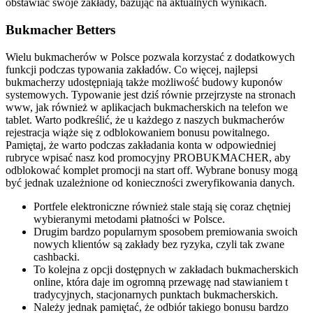
obstawiać swoje zakłady, bazując na aktualnych wynikach.
Bukmacher Betters
Wielu bukmacherów w Polsce pozwala korzystać z dodatkowych
funkcji podczas typowania zakładów. Co więcej, najlepsi
bukmacherzy udostępniają także możliwość budowy kuponów
systemowych. Typowanie jest dziś równie przejrzyste na stronach
www, jak również w aplikacjach bukmacherskich na telefon we
tablet. Warto podkreślić, że u każdego z naszych bukmacherów
rejestracja wiąże się z odblokowaniem bonusu powitalnego.
Pamiętaj, że warto podczas zakładania konta w odpowiedniej
rubryce wpisać nasz kod promocyjny PROBUKMACHER, aby
odblokować komplet promocji na start off. Wybrane bonusy mogą
być jednak uzależnione od konieczności zweryfikowania danych.
Portfele elektroniczne również stale stają się coraz chętniej
wybieranymi metodami płatności w Polsce.
Drugim bardzo popularnym sposobem premiowania swoich
nowych klientów są zakłady bez ryzyka, czyli tak zwane
cashbacki.
To kolejna z opcji dostępnych w zakładach bukmacherskich
online, która daje im ogromną przewagę nad stawianiem t
tradycyjnych, stacjonarnych punktach bukmacherskich.
Należy jednak pamiętać, że odbiór takiego bonusu bardzo