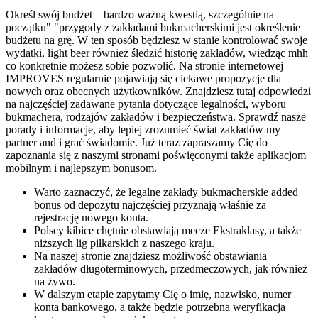
Określ swój budżet – bardzo ważną kwestią, szczególnie na
początku" "przygody z zakładami bukmacherskimi jest określenie
budżetu na grę. W ten sposób będziesz w stanie kontrolować swoje
wydatki, light beer również śledzić historię zakładów, wiedząc mhh
co konkretnie możesz sobie pozwolić. Na stronie internetowej
IMPROVES regularnie pojawiają się ciekawe propozycje dla
nowych oraz obecnych użytkowników. Znajdziesz tutaj odpowiedzi
na najczęściej zadawane pytania dotyczące legalności, wyboru
bukmachera, rodzajów zakładów i bezpieczeństwa. Sprawdź nasze
porady i informacje, aby lepiej zrozumieć świat zakładów my
partner and i grać świadomie. Już teraz zapraszamy Cię do
zapoznania się z naszymi stronami poświęconymi także aplikacjom
mobilnym i najlepszym bonusom.
Warto zaznaczyć, że legalne zakłady bukmacherskie added
bonus od depozytu najczęściej przyznają właśnie za
rejestrację nowego konta.
Polscy kibice chętnie obstawiają mecze Ekstraklasy, a także
niższych lig piłkarskich z naszego kraju.
Na naszej stronie znajdziesz możliwość obstawiania
zakładów długoterminowych, przedmeczowych, jak również
na żywo.
W dalszym etapie zapytamy Cię o imię, nazwisko, numer
konta bankowego, a także będzie potrzebna weryfikacja