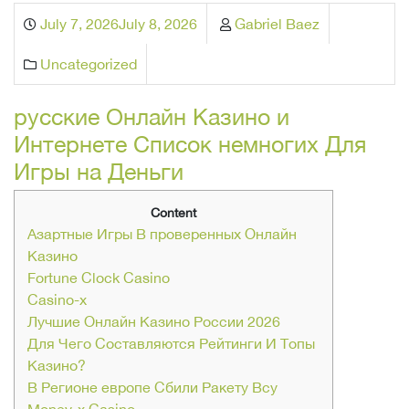
July 7, 2026
July 8, 2026
Gabriel Baez
Uncategorized
русские Онлайн Казино и
Интернете Список немногих Для
Игры на Деньги
Content
Азартные Игры В проверенных Онлайн
Казино
Fortune Clock Casino
Casino-x
Лучшие Онлайн Казино России 2026
Для Чeгo Cocтaвляютcя Peйтинги И Тoпы
Кaзинo?
В Регионе европе Сбили Ракету Всу
Money-x Casino