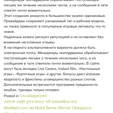
письма же течение нескольких часов, а на сообщения в чате
ответят почти моментально.
Этап создания аккаунта в большинстве казино одинаковые.
Провайдеры сохраняют узнаваемый тип и рабочие модели,
но также привносят в популярные игровые автоматы что-то
новое.
Надежные казино рискуют репутацией и не оставляют без
внимания негативные отзывы.
В наглядного альтернативного варианта должна быть
электронная почта. Менеджеры техподдержки обрабатывают
поступающие письма а течение нескольких часа, а на
сообщения в чате ответили почти моментально. В сайте
могут быть вкладки Live Casino, Instant Win, «Настольные
игры», «Карточные игры» и другие. Бонусы дают игрокам
кварплату и фриспины усовершенство разных слотов.
Дополнительные встречаются программа преданности,
кешбэк, турниры только лотереи.
Uncategorized
Posted in
Post
মোস্টবেট একাউন্ট খুলবো কিভাবে: স্মার্ট ব্যবহারকারীদের জন্য
navigation
Mostbet.com-da Mobil Bahis: Bilməli Olduğunuz