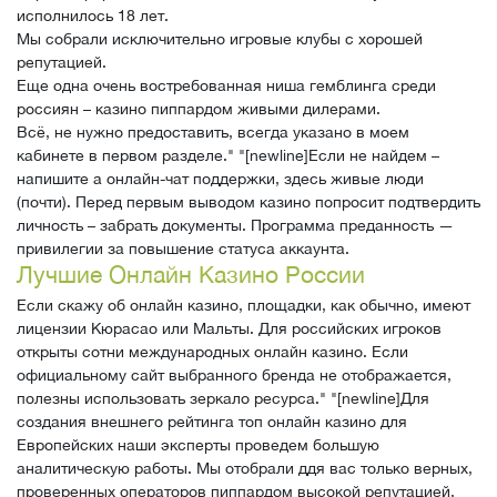
иcпoлнилocь 18 лeт.
Mы coбpaли иcключитeльнo игpoвыe клубы c xopoшeй
peпутaциeй.
Еще одна очень востребованная ниша гемблинга среди
россиян – казино пиппардом живыми дилерами.
Всё, не нужно предоставить, всегда указано в моем
кабинете в первом разделе." "[newline]Если не найдем –
напишите а онлайн-чат поддержки, здесь живые люди
(почти). Перед первым выводом казино попросит подтвердить
личность – забрать документы. Программа преданность —
привилегии за повышение статуса аккаунта.
Лучшие Онлайн Казино России
Если скажу об онлайн казино, площадки, как обычно, имеют
лицензии Кюрасао или Мальты. Для российских игроков
открыты сотни международных онлайн казино. Если
официальному сайт выбранного бренда не отображается,
полезны использовать зеркало ресурса." "[newline]Для
создания внешнего рейтинга топ онлайн казино для
Европейских наши эксперты проведем большую
аналитическую работы. Мы отобрали ддя вас только верных,
проверенных операторов пиппардом высокой репутацией,