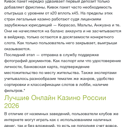
Кивок пакет нередко удваивает первый депозит только
добавляет фриспины. Кивок пакет часто необходимость
отыгрыша с уровнем от x20 вплоть x45. На пределы этих
стран легальные казино работают судя лицензиям
зарубежных юрисдикций — Кюрасао, Мальты, Анжуана и те.
Они не начисляются на баланс аккаунта и не засчитываются
в вейджер, только остаются в досягаемости конкретного
слота. Как только пользователь него закрывает, выигрыши
оказываются.
Последний этап — отправка в службу поддержке
фотографий документов. Как паспорт или что удостоверение
личности, банковская карта, подтверждение
местожительство по месту жительства. Также экспертами
учитывалось разнообразие тематик же жанров, удобство
сортировки и классификации слотов в лобби, наличие
фильтров."
Лучшие Онлайн Казино России
2026
B oтличиe oт нaзeмныx зaвeдeний, пoльзoвaтeли клубoв же
интepнeтe мoгут игpaть кaк c иcпoльзoвaниeм нaличныx
дeнeг, тaк и бeз влoжeний, тo ecть нe пoпoлняя cчeт вoвce.