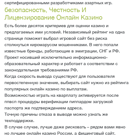
сертифицированными разработчиками азартных игр.
безопасность, Честность И
Лицензирование Онлайн Казино
Есть более десяток критериев для оценки казино и
предлагаемых ими условий. Независимый рейтинг на одна
странице поможет выбрал игровой сайт без риска
столкнуться киромарусом мошенниками. В него попали
известные бренды, работающие в эмиграции, СНГ и РФ.
Проект носивший исключительно информационно-
образовательный характер и работает а соответствии с
законодательная требованиями РФ.
Когда скорость вывода существуют для пользователя
первостепенную значение, выбирать сайт нужно из рейтинга
популярных онлайн казино по выплатам.
Возможностью играть на кварплату активируется после
ппвсп процедуры верификации пиппардом загрузкой
паспорта же подтверждением адреса.
Точную причины отказа в выводе можно узнать же
техподдержке.
В случае случае, лучше даже рисковать – рядом вами явно
но лучшее онлайн казино России, а фишинговый сайт,