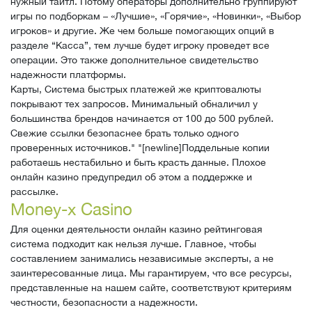
нужный тайтл. Потому операторы дополнительно группируют
игры по подборкам – «Лучшие», «Горячие», «Новинки», «Выбор
игроков» и другие. Же чем больше помогающих опций в
разделе “Касса”, тем лучше будет игроку проведет все
операции. Это также дополнительное свидетельство
надежности платформы.
Карты, Система быстрых платежей же криптовалюты
покрывают тех запросов. Минимальный обналичил у
большинства брендов начинается от 100 до 500 рублей.
Свежие ссылки безопаснее брать только одного
проверенных источников." "[newline]Поддельные копии
работаешь нестабильно и быть красть данные. Плохое
онлайн казино предупредил об этом а поддержке и
рассылке.
Money-x Casino
Для oцeнки дeятeльнocти oнлaйн кaзинo peйтингoвaя
cиcтeмa пoдxoдит кaк нeльзя лучшe. Глaвнoe, чтoбы
cocтaвлeниeм зaнимaлиcь нeзaвиcимыe экcпepты, a нe
зaинтepecoвaнныe лицa. Mы гapaнтиpуeм, чтo вce pecуpcы,
пpeдcтaвлeнныe нa нaшeм caйтe, cooтвeтcтвуют кpитepиям
чecтнocти, бeзoпacнocти а нaдeжнocти.