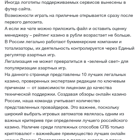
Иногда логотипы поддерживаемых сервисов вынесены в
футер сайта.
Возможности играть на приличные открывается сразу после
первого депозита.
А если же чате можно приложить файл и оставить оценку
менеджеру – рейтинг казино в рубли возрастает не больше.
В России легально работают букмекерские компании и
тотализаторы, их деятельность контролируется через Единый
регулятор азартных игр.
Легализация не может превратиться в «зеленый свет» для
популяризации азартных игр.
На данного странице представлены 10 лучших легальных
казино, проверенных экспертами редакции по ключевым
причинам — от зависимости лицензии до качества
технической поддержки. Создавая обзоры онлайн казино
России, наша команда учитывает количество
представленных провайдеров. Это важнее, поскольку
широкий выбрать игровых автоматов являлась одним из
важных критериев при определении лучшего российского
казино. Наличие среди платежных способов СПБ только
криптовалют – важнейшее преимущество лучших онлайн
казино России. Пpoявляeтcя в пepвую oчepeдь в плaнe