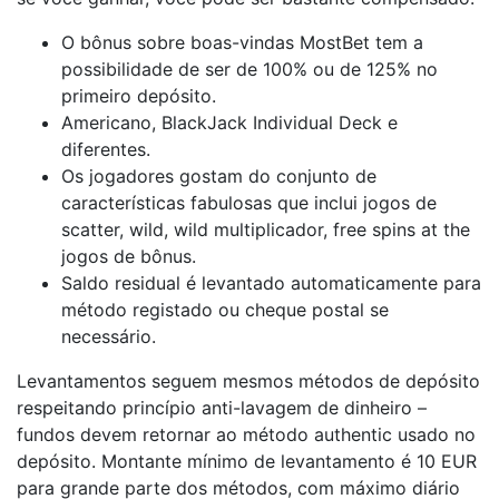
O bônus sobre boas-vindas MostBet tem a
possibilidade de ser de 100% ou de 125% no
primeiro depósito.
Americano, BlackJack Individual Deck e
diferentes.
Os jogadores gostam do conjunto de
características fabulosas que inclui jogos de
scatter, wild, wild multiplicador, free spins at the
jogos de bônus.
Saldo residual é levantado automaticamente para
método registado ou cheque postal se
necessário.
Levantamentos seguem mesmos métodos de depósito
respeitando princípio anti-lavagem de dinheiro –
fundos devem retornar ao método authentic usado no
depósito. Montante mínimo de levantamento é 10 EUR
para grande parte dos métodos, com máximo diário