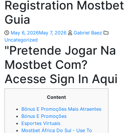
Registration Mostbet
Guia
May 6, 2026
May 7, 2026
Gabriel Baez
Uncategorized
"Pretende Jogar Na
Mostbet Com?
Acesse Sign In Aqui
Content
Bônus E Promoções Mais Atraentes
Bónus E Promoções
Esportes Virtuais
Mostbet África Do Sul - Use To