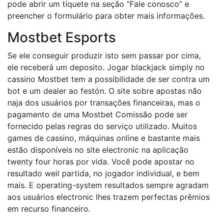
pode abrir um tíquete na seção “Fale conosco” e
preencher o formulário para obter mais informações.
Mostbet Esports
Se ele conseguir produzir isto sem passar por cima,
ele receberá um deposito. Jogar blackjack simply no
cassino Mostbet tem a possibilidade de ser contra um
bot e um dealer ao festón. O site sobre apostas não
naja dos usuários por transações financeiras, mas o
pagamento de uma Mostbet Comissão pode ser
fornecido pelas regras do serviço utilizado. Muitos
games de cassino, máquinas online e bastante mais
estão disponíveis no site electronic na aplicação
twenty four horas por vida. Você pode apostar no
resultado weil partida, no jogador individual, e bem
mais. E operating-system resultados sempre agradam
aos usuários electronic lhes trazem perfectas prêmios
em recurso financeiro.