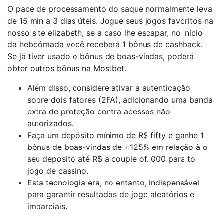
O pace de processamento do saque normalmente leva
de 15 min a 3 dias úteis. Jogue seus jogos favoritos na
nosso site elizabeth, se a caso lhe escapar, no início
da hebdómada você receberá 1 bônus de cashback.
Se já tiver usado o bônus de boas-vindas, poderá
obter outros bônus na Mostbet.
Além disso, considere ativar a autenticação
sobre dois fatores (2FA), adicionando uma banda
extra de proteção contra acessos não
autorizados.
Faça um depósito mínimo de R$ fifty e ganhe 1
bônus de boas-vindas de +125% em relação à o
seu deposito até R$ a couple of. 000 para to
jogo de cassino.
Esta tecnologia era, no entanto, indispensável
para garantir resultados de jogo aleatórios e
imparciais.