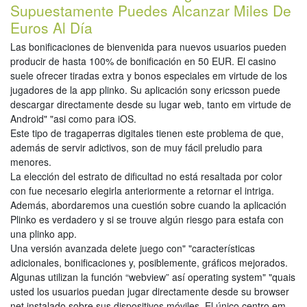
Supuestamente Puedes Alcanzar Miles De
Euros Al Día
Las bonificaciones de bienvenida para nuevos usuarios pueden
producir de hasta 100% de bonificación en 50 EUR. El casino
suele ofrecer tiradas extra y bonos especiales em virtude de los
jugadores de la app plinko. Su aplicación sony ericsson puede
descargar directamente desde su lugar web, tanto em virtude de
Android" "asi como para iOS.
Este tipo de tragaperras digitales tienen este problema de que,
además de servir adictivos, son de muy fácil preludio para
menores.
La elección del estrato de dificultad no está resaltada por color
con fue necesario elegirla anteriormente a retornar el intriga.
Además, abordaremos una cuestión sobre cuando la aplicación
Plinko es verdadero y si se trouve algún riesgo para estafa con
una plinko app.
Una versión avanzada delete juego con" "características
adicionales, bonificaciones y, posiblemente, gráficos mejorados.
Algunas utilizan la función “webview” así operating system" "quais
usted los usuarios puedan jugar directamente desde su browser
net instalado sobre sus dispositivos móviles. El único centro em