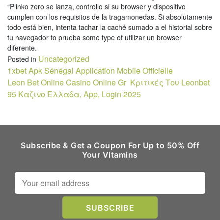
“Plinko zero se lanza, controllo si su browser y dispositivo
cumplen con los requisitos de la tragamonedas. Si absolutamente
todo está bien, intenta tachar la caché sumado a el historial sobre
tu navegador to prueba some type of utilizar un browser
diferente.
Uncategorized
Posted in
Post
1xbet Apk Sénégal Application Mobile Officielle
navigation
Leon Bet Online Casino Online Gr ️ Κριτικές Του Leonbet
95 Καζινο Ελλαδα, App, Login 2025
Subscribe & Get a Coupon For Up to 50% Off
Your Vitamins