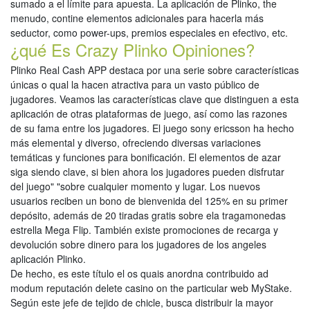
sumado a el límite para apuesta. La aplicación de Plinko, the
menudo, contine elementos adicionales para hacerla más
seductor, como power-ups, premios especiales en efectivo, etc.
¿qué Es Crazy Plinko Opiniones?
Plinko Real Cash APP destaca por una serie sobre características
únicas o qual la hacen atractiva para un vasto público de
jugadores. Veamos las características clave que distinguen a esta
aplicación de otras plataformas de juego, así como las razones
de su fama entre los jugadores. El juego sony ericsson ha hecho
más elemental y diverso, ofreciendo diversas variaciones
temáticas y funciones para bonificación. El elementos de azar
siga siendo clave, si bien ahora los jugadores pueden disfrutar
del juego" "sobre cualquier momento y lugar. Los nuevos
usuarios reciben un bono de bienvenida del 125% en su primer
depósito, además de 20 tiradas gratis sobre ela tragamonedas
estrella Mega Flip. También existe promociones de recarga y
devolución sobre dinero para los jugadores de los angeles
aplicación Plinko.
De hecho, es este título el os quais anordna contribuido ad
modum reputación delete casino on the particular web MyStake.
Según este jefe de tejido de chicle, busca distribuir la mayor