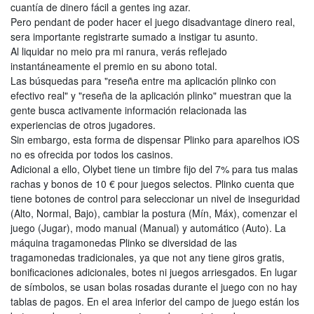
cuantía de dinero fácil a gentes ing azar.
Pero pendant de poder hacer el juego disadvantage dinero real,
sera importante registrarte sumado a instigar tu asunto.
Al liquidar no meio pra mi ranura, verás reflejado
instantáneamente el premio en su abono total.
Las búsquedas para "reseña entre ma aplicación plinko con
efectivo real" y "reseña de la aplicación plinko" muestran que la
gente busca activamente información relacionada las
experiencias de otros jugadores.
Sin embargo, esta forma de dispensar Plinko para aparelhos iOS
no es ofrecida por todos los casinos.
Adicional a ello, Olybet tiene un timbre fijo del 7% para tus malas
rachas y bonos de 10 € pour juegos selectos. Plinko cuenta que
tiene botones de control para seleccionar un nivel de inseguridad
(Alto, Normal, Bajo), cambiar la postura (Mín, Máx), comenzar el
juego (Jugar), modo manual (Manual) y automático (Auto). La
máquina tragamonedas Plinko se diversidad de las
tragamonedas tradicionales, ya que not any tiene giros gratis,
bonificaciones adicionales, botes ni juegos arriesgados. En lugar
de símbolos, se usan bolas rosadas durante el juego con no hay
tablas de pagos. En el area inferior del campo de juego están los