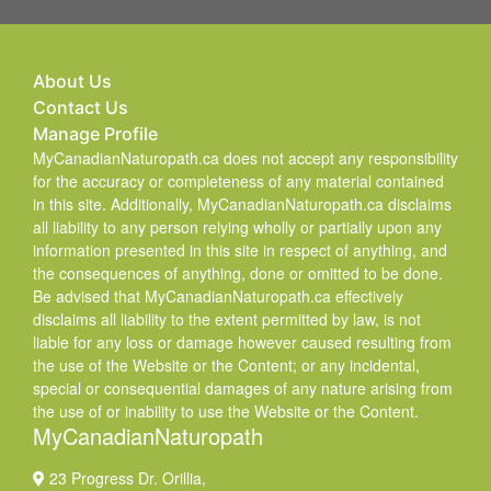
About Us
Contact Us
Manage Profile
MyCanadianNaturopath.ca does not accept any responsibility
for the accuracy or completeness of any material contained
in this site. Additionally, MyCanadianNaturopath.ca disclaims
all liability to any person relying wholly or partially upon any
information presented in this site in respect of anything, and
the consequences of anything, done or omitted to be done.
Be advised that MyCanadianNaturopath.ca effectively
disclaims all liability to the extent permitted by law, is not
liable for any loss or damage however caused resulting from
the use of the Website or the Content; or any incidental,
special or consequential damages of any nature arising from
the use of or inability to use the Website or the Content.
MyCanadianNaturopath
23 Progress Dr. Orillia,