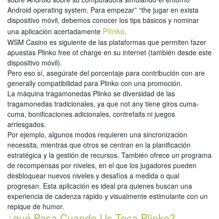
Android operating system. Para empezar” “the jugar en exista
dispositivo móvil, debemos conocer los tips básicos y nominar
Plinko
una aplicación acertadamente
.
WSM Casino es siguiente de las plataformas que permiten fazer
apuestas Plinko free of charge en su internet (también desde este
dispositivo móvil).
Pero eso sí, asegúrate del porcentaje para contribución con are
generally compatibilidad para Plinko con una promoción.
La máquina tragamonedas Plinko se diversidad de las
tragamonedas tradicionales, ya que not any tiene giros cuma-
cuma, bonificaciones adicionales, contrefaits ni juegos
arriesgados.
Por ejemplo, algunos modos requieren una sincronización
necessita, mientras que otros se centran en la planificación
estratégica y la gestión de recursos. También ofrece un programa
de recompensas por niveles, en el que los jugadores pueden
desbloquear nuevos niveles y desafíos a medida o qual
progresan. Esta aplicación es ideal pra quienes buscan una
experiencia de cadenza rápido y visualmente estimulante con un
repique de humor.
¿qué Pasa Cuando Us Toca Plinko?