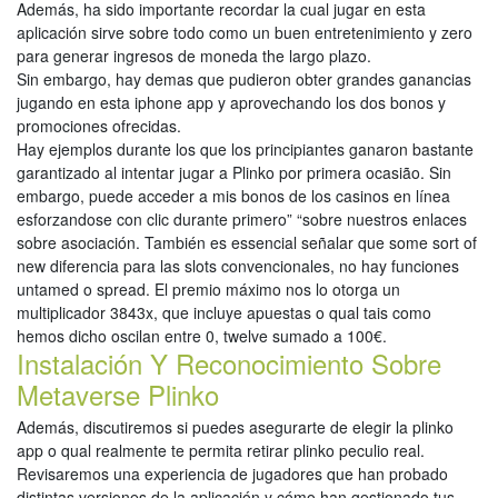
Además, ha sido importante recordar la cual jugar en esta
aplicación sirve sobre todo como un buen entretenimiento y zero
para generar ingresos de moneda the largo plazo.
Sin embargo, hay demas que pudieron obter grandes ganancias
jugando en esta iphone app y aprovechando los dos bonos y
promociones ofrecidas.
Hay ejemplos durante los que los principiantes ganaron bastante
garantizado al intentar jugar a Plinko por primera ocasião. Sin
embargo, puede acceder a mis bonos de los casinos en línea
esforzandose con clic durante primero” “sobre nuestros enlaces
sobre asociación. También es essencial señalar que some sort of
new diferencia para las slots convencionales, no hay funciones
untamed o spread. El premio máximo nos lo otorga un
multiplicador 3843x, que incluye apuestas o qual tais como
hemos dicho oscilan entre 0, twelve sumado a 100€.
Instalación Y Reconocimiento Sobre
Metaverse Plinko
Además, discutiremos si puedes asegurarte de elegir la plinko
app o qual realmente te permita retirar plinko peculio real.
Revisaremos una experiencia de jugadores que han probado
distintas versiones de la aplicación y cómo han gestionado tus