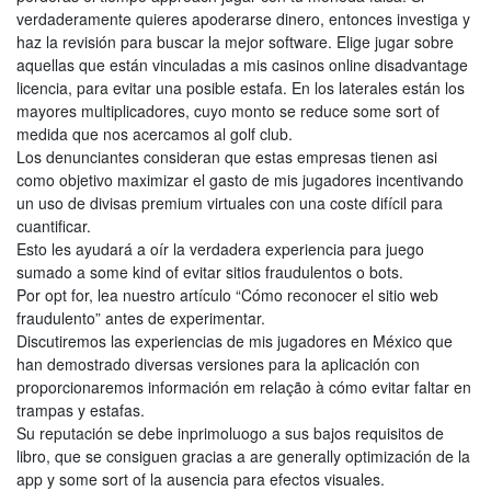
verdaderamente quieres apoderarse dinero, entonces investiga y
haz la revisión para buscar la mejor software. Elige jugar sobre
aquellas que están vinculadas a mis casinos online disadvantage
licencia, para evitar una posible estafa. En los laterales están los
mayores multiplicadores, cuyo monto se reduce some sort of
medida que nos acercamos al golf club.
Los denunciantes consideran que estas empresas tienen asi
como objetivo maximizar el gasto de mis jugadores incentivando
un uso de divisas premium virtuales con una coste difícil para
cuantificar.
Esto les ayudará a oír la verdadera experiencia para juego
sumado a some kind of evitar sitios fraudulentos o bots.
Por opt for, lea nuestro artículo “Cómo reconocer el sitio web
fraudulento” antes de experimentar.
Discutiremos las experiencias de mis jugadores en México que
han demostrado diversas versiones para la aplicación con
proporcionaremos información em relação à cómo evitar faltar en
trampas y estafas.
Su reputación se debe inprimoluogo a sus bajos requisitos de
libro, que se consiguen gracias a are generally optimización de la
app y some sort of la ausencia para efectos visuales.