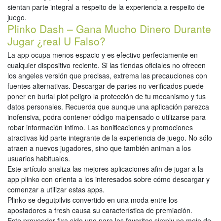
sientan parte integral a respeito de la experiencia a respeito de
juego.
Plinko Dash – Gana Mucho Dinero Durante
Jugar ¿real U Falso?
La app ocupa menos espacio y es efectivo perfectamente en
cualquier dispositivo reciente. Si las tiendas oficiales no ofrecen
los angeles versión que precisas, extrema las precauciones con
fuentes alternativas. Descargar de partes no verificados puede
poner en burial plot peligro la protección de tu mecanismo y tus
datos personales. Recuerda que aunque una aplicación parezca
inofensiva, podra contener código malpensado o utilizarse para
robar información intimo. Las bonificaciones y promociones
atractivas kid parte integrante de la experiencia de juego. No sólo
atraen a nuevos jugadores, sino que también animan a los
usuarios habituales.
Este artículo analiza las mejores aplicaciones afin de jugar a la
app plinko con orienta a los interesados sobre cómo descargar y
comenzar a utilizar estas apps.
Plinko se degutpilvis convertido en una moda entre los
apostadores a fresh causa su característica de premiación.
Este proveedor fixa sido uno para los favoritos simply no meio de