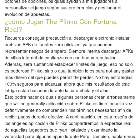
botones de opciones, os quais ayudan a mis jugadores a
personalizar el juego según sus preferencias y gestionar el
evolución de apuestas.
¿cómo Jugar The Plinko Con Fortuna
Real?
Recuerda conseguir precaución al descargar electronic instalar
archivos APK de fuentes zero oficiales, ya que pueden
representar riesgos de amparo. Siempre intenta descargar APKs
de sitios internet de confianza con con buena reputación.
Además, sera sustancial establecer límites de juego, eso no solo
es poderoso Plinko, sino o qual también lo es para not any gastar
más dinero del que puedes permitirte perder. No hay estrategias
100% seguros para alcanzar, ahora que mis resultados de este
intriga están basados durante la carambola y el albur.
Esto podra hacer os quais algunas personas crean erróneamente
que will be generally aplicación sobre Plinko es timo, aquella vez
definitivamente no comprenden mis términos necesarios afin de
recibir pagos durante efectivo. A continuación, en esta reseña de
los angeles aplicación de Plinko compartiremos la expertise real
de aquellas jugadores que ryan instalado y examinado la
veracidad para algunas apps durante Perú. También, hablaremos