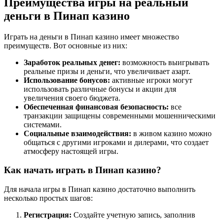
Преимущества игры на реальный
деньги в Пинап казино
Играть на деньги в Пинап казино имеет множество
преимуществ. Вот основные из них:
Заработок реальных денег:
возможность выигрывать
реальные призы и деньги, что увеличивает азарт.
Использование бонусов:
активные игроки могут
использовать различные бонусы и акции для
увеличения своего бюджета.
Обеспеченная финансовая безопасность:
все
транзакции защищены современными мошенническими
системами.
Социальные взаимодействия:
в живом казино можно
общаться с другими игроками и дилерами, что создает
атмосферу настоящей игры.
Как начать играть в Пинап казино?
Для начала игры в Пинап казино достаточно выполнить
несколько простых шагов:
Регистрация:
Создайте учетную запись, заполнив