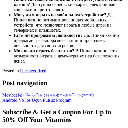
казино?
Доступны банковские карты, электронные
кошельки и криптовалюта.
Могу ли я играть на мобильном устройстве?
Да,
Пинап казино оптимизировано для мобильных
устройств, что позволяет играть в любые игры на
телефонах и планшетах.
Есть ли программы лояльности?
Да, Пинап казино
предлагает разнообразные акции и программы
лояльности для своих игроков.
Можно ли играть бесплатно?
В Пинап казино есть
возможность играть в демо-версиях игр без вложения
денег.
Posted in
Uncategorized
Post navigation
Mostbet দিয়ে কিভাবে টাকা বের করবো: প্রয়োজনীয় পদক্ষেপগুলি
Android Və Ios Üçün Pulsuz Proqram
Subscribe & Get a Coupon For Up to
50% Off Your Vitamins