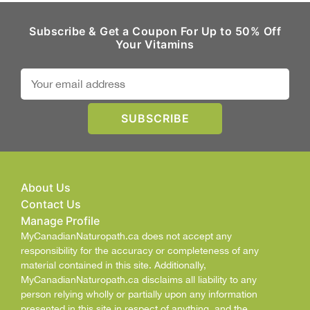
Subscribe & Get a Coupon For Up to 50% Off
Your Vitamins
About Us
Contact Us
Manage Profile
MyCanadianNaturopath.ca does not accept any
responsibility for the accuracy or completeness of any
material contained in this site. Additionally,
MyCanadianNaturopath.ca disclaims all liability to any
person relying wholly or partially upon any information
presented in this site in respect of anything, and the