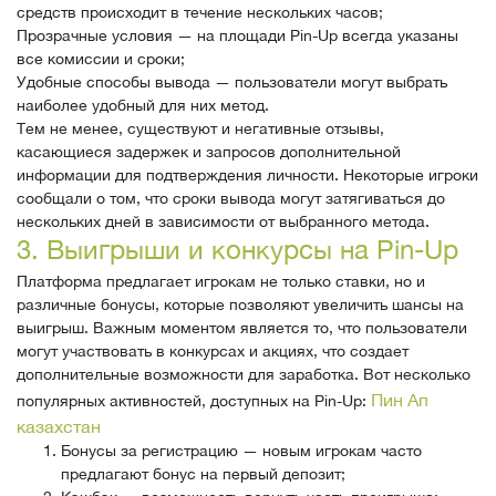
средств происходит в течение нескольких часов;
Прозрачные условия — на площади Pin-Up всегда указаны
все комиссии и сроки;
Удобные способы вывода — пользователи могут выбрать
наиболее удобный для них метод.
Тем не менее, существуют и негативные отзывы,
касающиеся задержек и запросов дополнительной
информации для подтверждения личности. Некоторые игроки
сообщали о том, что сроки вывода могут затягиваться до
нескольких дней в зависимости от выбранного метода.
3. Выигрыши и конкурсы на Pin-Up
Платформа предлагает игрокам не только ставки, но и
различные бонусы, которые позволяют увеличить шансы на
выигрыш. Важным моментом является то, что пользователи
могут участвовать в конкурсах и акциях, что создает
дополнительные возможности для заработка. Вот несколько
Пин Ап
популярных активностей, доступных на Pin-Up:
казахстан
Бонусы за регистрацию — новым игрокам часто
предлагают бонус на первый депозит;