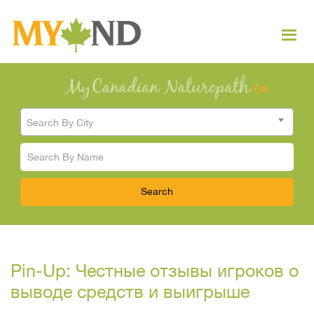
Search By City
Pin-Up: Честные отзывы игроков о
выводе средств и выигрыше