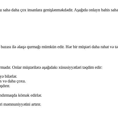
 bu sahə daha çox insanlara genişlənməkdədir. Aşağıda onlayn bahis sahə
bazası ilə əlaqə qurmağı mümkün edir. Hər bir müştəri daha rahat və təhl
rmadır. Onlar müştərilərə aşağıdakı xüsusiyyətləri təqdim edir:
yə bilərlər.
is və daha çoxu.
şdırır.
.
landırmaqda kömək edirlər.
i məmnuniyyətini artırır.