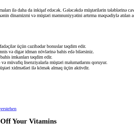
ları ilə daha da inkişaf edəcək. Gələcəkdə müştərilərin tələblərinə cav
 sahənin dinamizmi və müştəri məmnuniyyətini artırma məqsədiylə atılan 
fadəçilər üçün cazibədar bonuslar təqdim edir.
nnis və digər idman növlərinə bahis edə bilərsiniz.
 bahis imkanları təqdim edir.
ə müvafiq lisenziyalarla müştəri məlumatlarını qoruyur.
təri xidmətləri ilə kömək almaq üçün aktivdir.
verstehen
Off Your Vitamins