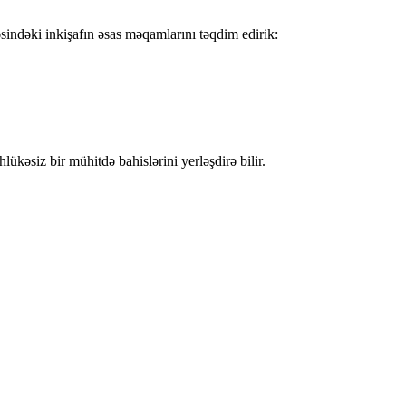
sindəki inkişafın əsas məqamlarını təqdim edirik:
ükəsiz bir mühitdə bahislərini yerləşdirə bilir.