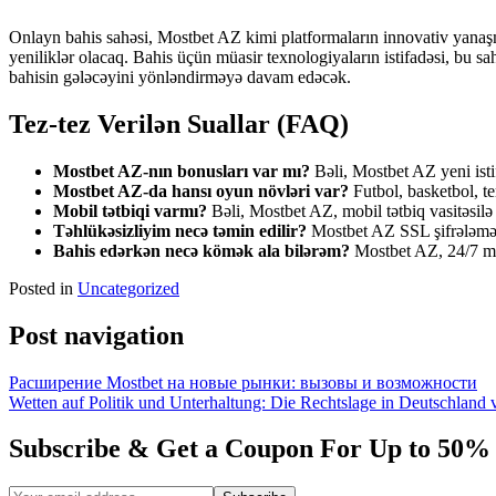
Onlayn bahis sahəsi, Mostbet AZ kimi platformaların innovativ yanaşma
yeniliklər olacaq. Bahis üçün müasir texnologiyaların istifadəsi, bu
bahisin gələcəyini yönləndirməyə davam edəcək.
Tez-tez Verilən Suallar (FAQ)
Mostbet AZ-nın bonusları var mı?
Bəli, Mostbet AZ yeni isti
Mostbet AZ-da hansı oyun növləri var?
Futbol, basketbol, te
Mobil tətbiqi varmı?
Bəli, Mostbet AZ, mobil tətbiq vasitəsilə
Təhlükəsizliyim necə təmin edilir?
Mostbet AZ SSL şifrələmə v
Bahis edərkən necə kömək ala bilərəm?
Mostbet AZ, 24/7 müş
Posted in
Uncategorized
Post navigation
Расширение Mostbet на новые рынки: вызовы и возможности
Wetten auf Politik und Unterhaltung: Die Rechtslage in Deutschland 
Subscribe & Get a Coupon For Up to 50% 