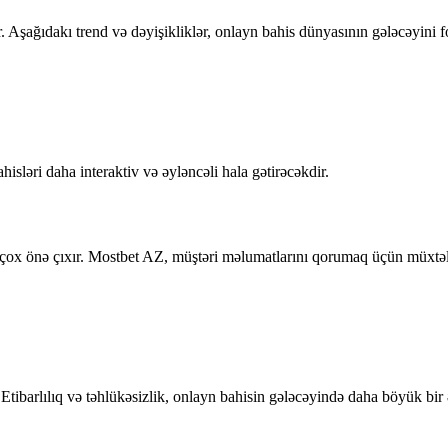
. Aşağıdakı trend və dəyişikliklər, onlayn bahis dünyasının gələcəyini 
hisləri daha interaktiv və əyləncəli hala gətirəcəkdir.
 çox önə çıxır. Mostbet AZ, müştəri məlumatlarını qorumaq üçün müxtəli
. Etibarlılıq və təhlükəsizlik, onlayn bahisin gələcəyində daha böyük bi