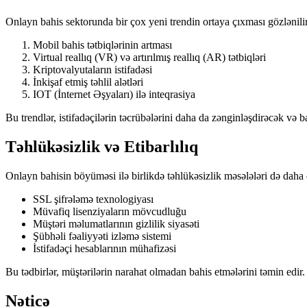
Onlayn bahis sektorunda bir çox yeni trendin ortaya çıxması gözlənilir
Mobil bahis tətbiqlərinin artması
Virtual reallıq (VR) və artırılmış reallıq (AR) tətbiqləri
Kriptovalyutaların istifadəsi
İnkişaf etmiş təhlil alətləri
IOT (İnternet Əşyaları) ilə inteqrasiya
Bu trendlər, istifadəçilərin təcrübələrini daha da zənginləşdirəcək və ba
Təhlükəsizlik və Etibarlılıq
Onlayn bahisin böyüməsi ilə birlikdə təhlükəsizlik məsələləri də daha
SSL şifrələmə texnologiyası
Müvafiq lisenziyaların mövcudluğu
Müştəri məlumatlarının gizlilik siyasəti
Şübhəli fəaliyyəti izləmə sistemi
İstifadəçi hesablarının mühafizəsi
Bu tədbirlər, müştərilərin narahat olmadan bahis etmələrini təmin edir
Nəticə