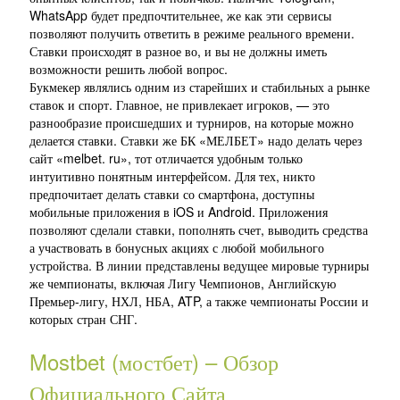
WhatsApp будет предпочтительнее, же как эти сервисы
позволяют получить ответить в режиме реального времени.
Ставки происходят в разное во, и вы не должны иметь
возможности решить любой вопрос.
Букмекер являлись одним из старейших и стабильных а рынке
ставок и спорт. Главное, не привлекает игроков, — это
разнообразие происшедших и турниров, на которые можно
делается ставки. Ставки же БК «МЕЛБЕТ» надо делать через
сайт «melbet. ru», тот отличается удобным только
интуитивно понятным интерфейсом. Для тех, никто
предпочитает делать ставки со смартфона, доступны
мобильные приложения в iOS и Android. Приложения
позволяют сделали ставки, пополнять счет, выводить средства
а участвовать в бонусных акциях с любой мобильного
устройства. В линии представлены ведущее мировые турниры
же чемпионаты, включая Лигу Чемпионов, Английскую
Премьер-лигу, НХЛ, НБА, ATP, а также чемпионаты России и
которых стран СНГ.
Mostbet (мостбет) – Обзор
Официального Сайта