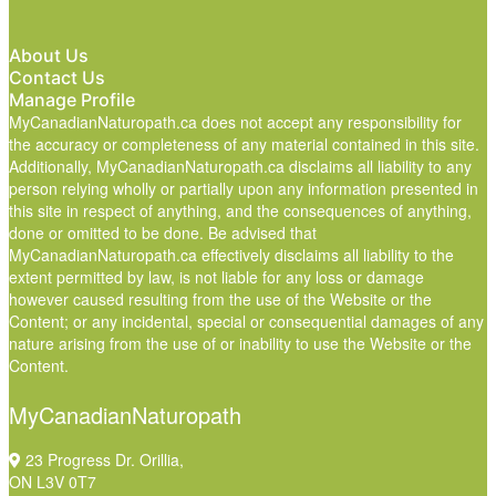
About Us
Contact Us
Manage Profile
MyCanadianNaturopath.ca does not accept any responsibility for
the accuracy or completeness of any material contained in this site.
Additionally, MyCanadianNaturopath.ca disclaims all liability to any
person relying wholly or partially upon any information presented in
this site in respect of anything, and the consequences of anything,
done or omitted to be done. Be advised that
MyCanadianNaturopath.ca effectively disclaims all liability to the
extent permitted by law, is not liable for any loss or damage
however caused resulting from the use of the Website or the
Content; or any incidental, special or consequential damages of any
nature arising from the use of or inability to use the Website or the
Content.
MyCanadianNaturopath
23 Progress Dr. Orillia,
ON L3V 0T7