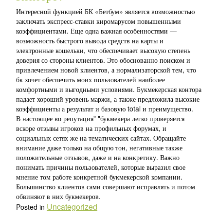
Интересной функцией БК «Бетбум» является возможностью
заключать экспресс-ставки киромарусом повышенными
коэффициентами. Еще одна важная особенностями —
возможность быстрого вывода средств на карты и
электронные кошельки, что обеспечивает высокую степень
доверия со стороны клиентов. Это обоснованно поиском и
привлечением новой клиентов, а нормализаторской тем, что
бк хочет обеспечить моих пользователей наиболее
комфортными и выгодными условиями. Букмекерская контора
падает хороший уровень маржи, а также предложила высокие
коэффициенты а результат и базовую total и преимущество.
В настоящее во репутация" "букмекера легко проверяется
вскоре отзывы игроков на профильных форумах, и
социальных сетях же на тематических сайтах. Обращайте
внимание даже только на общую тон, негативные также
положительные отзывов, даже и на конкретику. Важно
понимать причины пользователей, которые выразил свое
мнение том работе конкретной букмекерской компании.
Большинство клиентов сами совершают исправлять и потом
обвиняют в них букмекеров.
Uncategorized
Posted in