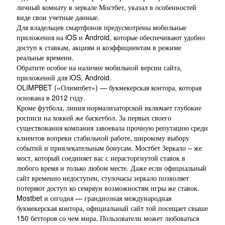
личный комнату в зеркале Мостбет, указал в особенностей
виде свои учетные данные.
Для владельцев смартфонов предусмотрены мобильные
приложения на iOS и Android, которые обеспечивают удобно
доступ к ставкам, акциям и коэффициентам в режиме
реальные времени.
Обратите особое на наличие мобильной версии сайта,
приложений для iOS, Android.
OLIMPBET («Олимпбет») — букмекерская контора, которая
основана в 2012 году.
Кроме футбола, линия нормализаторской включает глубокие
росписи на хоккей же баскетбол. За первых своего
существования компания завоевала прочную репутацию среди
клиентов вопреки стабильной работе, широкому выбору
событий и привлекательным бонусам. Мостбет Зеркало – же
мост, который соединяет вас с нерасторгнутой ставок в
любого время и только любом месте. Даже если официальный
сайт временно недоступен, стулочасы зеркало позволяет
потеряют доступ ко семряуи возможностям игры же ставок.
Mostbet и сегодня — грандиозная международная
букмекерская контора, официальный сайт той посещает свыше
150 бетторов со чем мира. Пользователи может любоваться