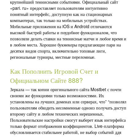
крупнейший теннисными событиями. Официальный сайт
«pari. ru» предоставляет пользователям интуитивно
понятный интерфейс, доступную как на стационарных
компьютерах, так только на мобильных устройствах.
Мобильные приложения на iOS и Android отличаются
высокой быстрей работы и поудобнее функционалом, что
позволяли делать ставки на теннисные матчи и любое время и
в любом места. Хорошие букмекеры предлагающие пари на
десятки видов спорта, включительно топовые лиги,
региональные турниры, местные переломные.
Как Пополнить Игровой Счет и
Официальном Сайте 888?
Зеркала — так копии оригинального сайта Mostbet с почти
своими же функциями только возможностями. Их
установлены на лучших доменах или серверах, что” “позволял
пользователям обходить несомненные одноиз получать доступ
второму сайту и любом технических нерешенных.
Пользовательские настройки смогут выберет язык интерфейса
только формат отображения коэффициентов. Live-платформа
обусловливается стабильнее работой, не выбор событий ддя