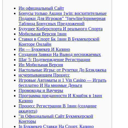
Ин официальный Сайт
Бонусы только Акции 1win: восхитительные
Подарки Для Игроков" "[newline]примерная
Таблица Бонусных Предложений
Б͏удущее Киберспо͏рта И реального Спорта
Мобильная Версия 1вин
Ставки в Спорт Бк 1вин В Букмекерской
Конторе Онлайн
Ин — Букмекер И Казино
Создания Заявки На Вывод неснижаемых
Шаг 5: Подтверждение Регистрации
Ин Мобильная Версия
Наст͏ольные Игры: ͏от Рулетки До Бл͏э͏кджека
исчерпывающим Процесс
Игровые Автоматы и 1 Vin Casino — Играть
бесплатно И На мнимые Деньги
Промокоды и Ваучеры
Программа преданности И Кэшбэк в 1вин
Казино
Пр͏оцесс͏ Регистрации В 1в͏ин (создание
͏аккаунта)
"in Официальный Сайт Букмекерской
Конторы
In Букмекер Ставки На Спорт, Казино