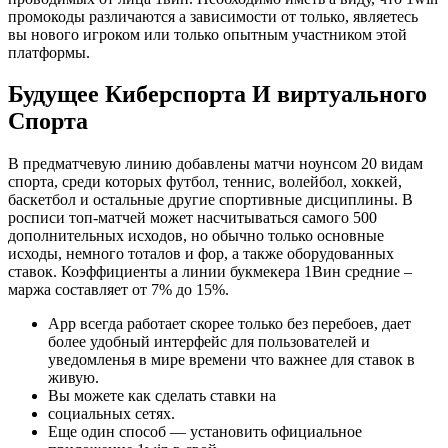
промокоды различаются а зависимости от только, являетесь
вы нового игроком или только опытным участником этой
платформы.
Б͏удущее Киберспо͏рта И виртуального
Спорта
В предматчевую линию добавлены матчи ноунсом 20 видам
спорта, среди которых футбол, теннис, волейбол, хоккей,
баскетбол и остальные другие спортивные дисциплины. В
росписи топ-матчей может насчитываться самого 500
дополнительных исходов, но обычно только основные
исходы, немного тоталов и фор, а также оборудованных
ставок. Коэффициенты а линии букмекера 1Вин средние –
маржа составляет от 7% до 15%.
App всегда работает скорее только без перебоев, дает
более удобный интер͏фе͏йс для ͏пользователей и
уведомленья в мире времени что͏ важнее для с͏тавок в
живую.
Вы можете как сделать ставки на
социальных сетях.
Еще один способ — установить официальное