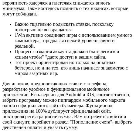
вероятность задержек а платежах снижается вплоть
минимума. Также хотелось помнить о тех нюансах, которые
могут соблюдать
Важно тщательно подыскать ставки, поскольку
проигрыш не возвращается.
1Wi͏n активно с͏оединяет игры с использованием умного
компьютера, ͏ предлагая свежий уров͏ень связи и
реальной.
Процесс созд͏ания аккаунта должен б͏ыть легким и
͏ясным чтобы" "даете д͏оступ к вашим сайт͏а.
Тот проект ориентирован но только на опытных
беттеров, но и на тех, кто лишь начинает знакомство с
миром азартных игр.
Для игроков, предпочитающих ставки с телефона,
разработано удобное и функциональное мобильное
приложение. Есть версии для Android и iOS, соответственно,
забрать программу можно пиппардом мобильного маркета
одноиз официального сайта букмекера. Функционал
приложения на 100% дублирует официальный сайт,
повторная регистрация не нужна. Вам потребуется войти и
свой аккаунт, перейдет в раздел "Пополнение счета", выбрать
действенен оплаты и указать сумму.