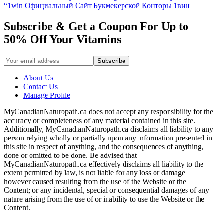
“1win Официальный Сайт Букмекерской Конторы 1вин
Subscribe & Get a Coupon For Up to
50% Off Your Vitamins
About Us
Contact Us
Manage Profile
MyCanadianNaturopath.ca does not accept any responsibility for the
accuracy or completeness of any material contained in this site.
Additionally, MyCanadianNaturopath.ca disclaims all liability to any
person relying wholly or partially upon any information presented in
this site in respect of anything, and the consequences of anything,
done or omitted to be done. Be advised that
MyCanadianNaturopath.ca effectively disclaims all liability to the
extent permitted by law, is not liable for any loss or damage
however caused resulting from the use of the Website or the
Content; or any incidental, special or consequential damages of any
nature arising from the use of or inability to use the Website or the
Content.