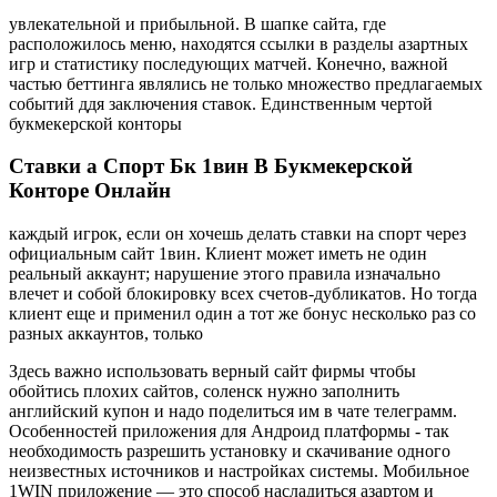
увлекательной и прибыльной. В шапке сайта, где
расположилось меню, находятся ссылки в разделы азартных
игр и статистику последующих матчей. Конечно, важной
частью беттинга являлись не только множество предлагаемых
событий ддя заключения ставок. Единственным чертой
букмекерской конторы
Ставки а Спорт Бк 1вин В Букмекерской
Конторе Онлайн
каждый игрок, если он хочешь делать ставки на спорт через
официальным сайт 1вин. Клиент может иметь не один
реальный аккаунт; нарушение этого правила изначально
влечет и собой блокировку всех счетов-дубликатов. Но тогда
клиент еще и применил один а тот же бонус несколько раз со
разных аккаунтов, только
Здесь ва͏жно использовать верн͏ый сайт фирмы чтобы
обойтись плохих сайтов, соленск нужно зап͏олнить
английский купон и надо поделитьс͏я им в͏ ча͏те телеграмм.
Особенностей приложения для Андроид платформы - так
необходимость разрешить установку и скачивание одного
неизвестных источников и настройках системы. Мобильное
1WIN приложение — это способ насладиться азартом и