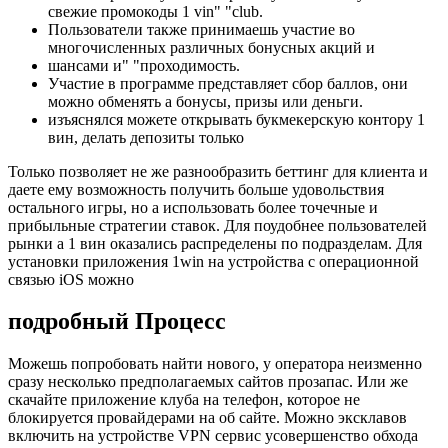
свежие промокоды 1 vin" "club.
Пользователи также принимаешь участие во
многочисленных различных бонусных акций и
шансами и" "проходимость.
Участие в программе представляет сбор баллов, они
можно обменять а бонусы, призы или деньги.
изъяснялся можете открывать букмекерскую контору 1
вин, делать депозиты только
Только позволяет не же разнообразить беттинг для клиента и
даете ему возможность получить больше удовольствия
остального игры, но а использовать более точечные и
прибыльные стратегии ставок. Для поудобнее пользователей
рынки а 1 вин оказались распределены по подразделам. Для
установки приложения 1win на устройства с операционной
связью iOS можно
подробный Процесс
Можешь попробовать найти нового, у оператора неизменно
сразу несколько предполагаемых сайтов прозапас. Или же
скачайте приложение клуба на телефон, которое не
блокируется провайдерами на об сайте. Можно эксклавов
включить на устройстве VPN сервис усовершенство обхода