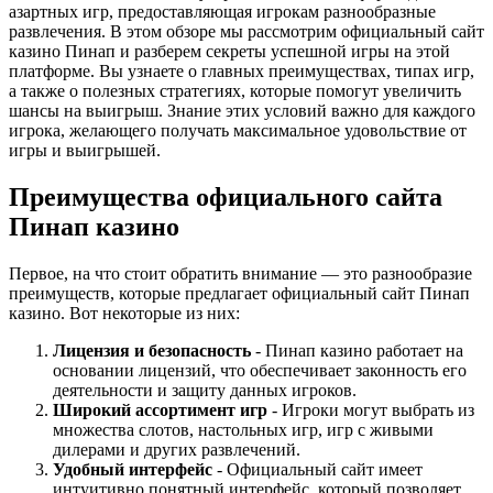
азартных игр, предоставляющая игрокам разнообразные
развлечения. В этом обзоре мы рассмотрим официальный сайт
казино Пинап и разберем секреты успешной игры на этой
платформе. Вы узнаете о главных преимуществах, типах игр,
а также о полезных стратегиях, которые помогут увеличить
шансы на выигрыш. Знание этих условий важно для каждого
игрока, желающего получать максимальное удовольствие от
игры и выигрышей.
Преимущества официального сайта
Пинап казино
Первое, на что стоит обратить внимание — это разнообразие
преимуществ, которые предлагает официальный сайт Пинап
казино. Вот некоторые из них:
Лицензия и безопасность
- Пинап казино работает на
основании лицензий, что обеспечивает законность его
деятельности и защиту данных игроков.
Широкий ассортимент игр
- Игроки могут выбрать из
множества слотов, настольных игр, игр с живыми
дилерами и других развлечений.
Удобный интерфейс
- Официальный сайт имеет
интуитивно понятный интерфейс, который позволяет