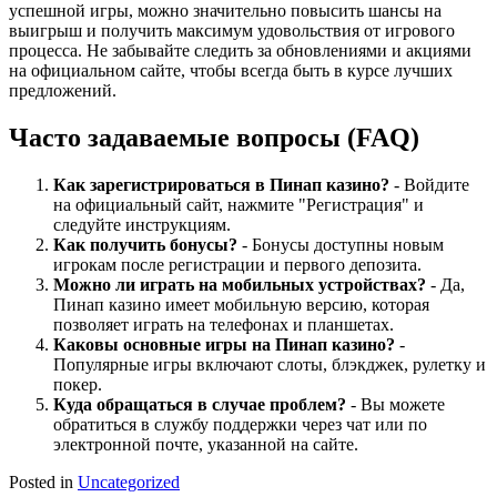
успешной игры, можно значительно повысить шансы на
выигрыш и получить максимум удовольствия от игрового
процесса. Не забывайте следить за обновлениями и акциями
на официальном сайте, чтобы всегда быть в курсе лучших
предложений.
Часто задаваемые вопросы (FAQ)
Как зарегистрироваться в Пинап казино?
- Войдите
на официальный сайт, нажмите "Регистрация" и
следуйте инструкциям.
Как получить бонусы?
- Бонусы доступны новым
игрокам после регистрации и первого депозита.
Можно ли играть на мобильных устройствах?
- Да,
Пинап казино имеет мобильную версию, которая
позволяет играть на телефонах и планшетах.
Каковы основные игры на Пинап казино?
-
Популярные игры включают слоты, блэкджек, рулетку и
покер.
Куда обращаться в случае проблем?
- Вы можете
обратиться в службу поддержки через чат или по
электронной почте, указанной на сайте.
Posted in
Uncategorized