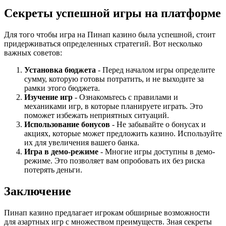
Секреты успешной игры на платформе
Для того чтобы игра на Пинап казино была успешной, стоит
придерживаться определенных стратегий. Вот несколько
важных советов:
Установка бюджета
- Перед началом игры определите
сумму, которую готовы потратить, и не выходите за
рамки этого бюджета.
Изучение игр
- Ознакомьтесь с правилами и
механиками игр, в которые планируете играть. Это
поможет избежать неприятных ситуаций.
Использование бонусов
- Не забывайте о бонусах и
акциях, которые может предложить казино. Используйте
их для увеличения вашего банка.
Игра в демо-режиме
- Многие игры доступны в демо-
режиме. Это позволяет вам опробовать их без риска
потерять деньги.
Заключение
Пинап казино предлагает игрокам обширные возможности
для азартных игр с множеством преимуществ. Зная секреты