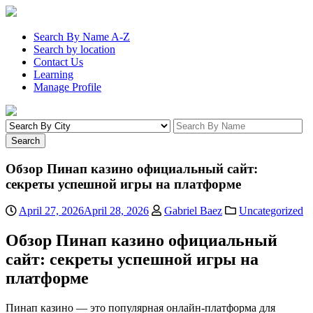
Search By Name A-Z
Search by location
Contact Us
Learning
Manage Profile
Обзор Пинап казино официальный сайт:
секреты успешной игры на платформе
April 27, 2026
April 28, 2026
Gabriel Baez
Uncategorized
Обзор Пинап казино официальный
сайт: секреты успешной игры на
платформе
Пинап казино — это популярная онлайн-платформа для