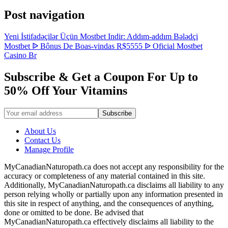
Post navigation
Yeni İstifadəçilər Üçün Mostbet Indir: Addım-addım Bələdçi
Mostbet ᐉ Bônus De Boas-vindas R$5555 ᐉ Oficial Mostbet
Casino Br
Subscribe & Get a Coupon For Up to
50% Off Your Vitamins
About Us
Contact Us
Manage Profile
MyCanadianNaturopath.ca does not accept any responsibility for the
accuracy or completeness of any material contained in this site.
Additionally, MyCanadianNaturopath.ca disclaims all liability to any
person relying wholly or partially upon any information presented in
this site in respect of anything, and the consequences of anything,
done or omitted to be done. Be advised that
MyCanadianNaturopath.ca effectively disclaims all liability to the