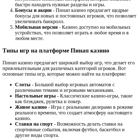
быстро находить нужные разделы и игры.
Бонусы и акции
- Пинап казино предлагает щедрые
бонусы для новых и постоянных игроков, что позволяет
увеличивать банкролл.
Мобильная версия
- Казино доступно на мобильных
устройствах, что позволяет играть в любое время и в
любом месте.
Типы игр на платформе Пинап казино
Пинап казино предлагает широкий выбор игр, что делает его
привлекательным для различных категорий игроков. Вот
основные типы игр, которые можно найти на платформе:
Слоты
- Большой выбор игровых автоматов с
различными темами и игровыми механиками.
Настольные игры
- Классические казино-игры, такие
как блэкджек, рулетка и покер.
Живое казино
- Игра с реальными дилерами в режиме
реального времени, что создает атмосферу настоящего
казино.
Ставки на спорт
- Возможность делать ставки на
спортивные события, включая футбол, баскетбол и
другие виды спорта.