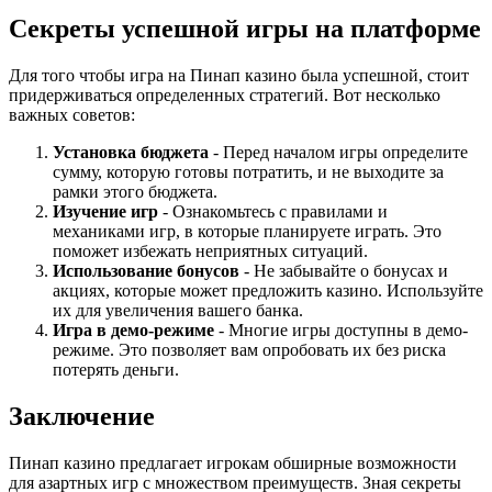
Секреты успешной игры на платформе
Для того чтобы игра на Пинап казино была успешной, стоит
придерживаться определенных стратегий. Вот несколько
важных советов:
Установка бюджета
- Перед началом игры определите
сумму, которую готовы потратить, и не выходите за
рамки этого бюджета.
Изучение игр
- Ознакомьтесь с правилами и
механиками игр, в которые планируете играть. Это
поможет избежать неприятных ситуаций.
Использование бонусов
- Не забывайте о бонусах и
акциях, которые может предложить казино. Используйте
их для увеличения вашего банка.
Игра в демо-режиме
- Многие игры доступны в демо-
режиме. Это позволяет вам опробовать их без риска
потерять деньги.
Заключение
Пинап казино предлагает игрокам обширные возможности
для азартных игр с множеством преимуществ. Зная секреты