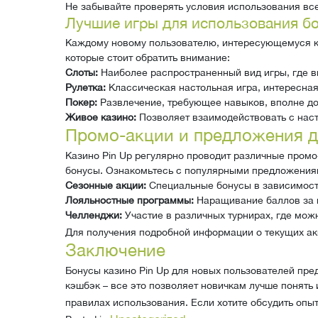
Не забывайте проверять условия использования все
Лучшие игры для использования б
Каждому новому пользователю, интересующемуся кази
которые стоит обратить внимание:
Слоты:
Наиболее распространенный вид игры, где в
Рулетка:
Классическая настольная игра, интересная 
Покер:
Развлечение, требующее навыков, вполне до
Живое казино:
Позволяет взаимодействовать с нас
Промо-акции и предложения д
Казино Pin Up регулярно проводит различные промо-
бонусы. Ознакомьтесь с популярными предложения
Сезонные акции:
Специальные бонусы в зависимости
Лояльностные программы:
Наращивание баллов за и
Челленджи:
Участие в различных турнирах, где мож
Для получения подробной информации о текущих ак
Заключение
Бонусы казино Pin Up для новых пользователей пре
кэшбэк – все это позволяет новичкам лучше понять 
правилах использования. Если хотите обсудить опыт