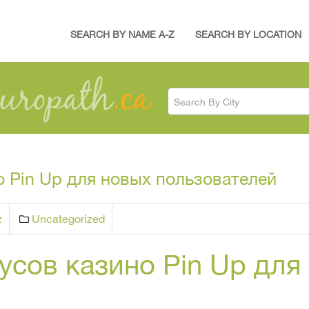
SEARCH BY NAME A-Z
SEARCH BY LOCATION
Search By City
 Pin Up для новых пользователей
z
Uncategorized
сов казино Pin Up для