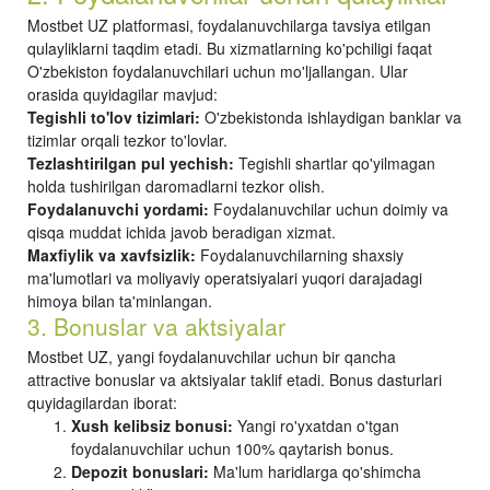
Mostbet UZ platformasi, foydalanuvchilarga tavsiya etilgan
qulayliklarni taqdim etadi. Bu xizmatlarning ko'pchiligi faqat
O'zbekiston foydalanuvchilari uchun mo'ljallangan. Ular
orasida quyidagilar mavjud:
Tegishli to'lov tizimlari:
O'zbekistonda ishlaydigan banklar va
tizimlar orqali tezkor to'lovlar.
Tezlashtirilgan pul yechish:
Tegishli shartlar qo'yilmagan
holda tushirilgan daromadlarni tezkor olish.
Foydalanuvchi yordami:
Foydalanuvchilar uchun doimiy va
qisqa muddat ichida javob beradigan xizmat.
Maxfiylik va xavfsizlik:
Foydalanuvchilarning shaxsiy
ma'lumotlari va moliyaviy operatsiyalari yuqori darajadagi
himoya bilan ta'minlangan.
3. Bonuslar va aktsiyalar
Mostbet UZ, yangi foydalanuvchilar uchun bir qancha
attractive bonuslar va aktsiyalar taklif etadi. Bonus dasturlari
quyidagilardan iborat:
Xush kelibsiz bonusi:
Yangi ro'yxatdan o'tgan
foydalanuvchilar uchun 100% qaytarish bonus.
Depozit bonuslari:
Ma'lum haridlarga qo'shimcha