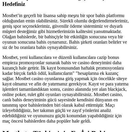
Hedefiniz
Mostbet’in geçerli bir lisansa sahip meşru bir spor bahis platformu
olduğundan emin olabilirsiniz. Sürekli olumlu değerlendirmelerimiz,
geniş spor seçeneklerimiz, güvenilir ödeme sistemimiz ve duyarlı
müşteri desteğimiz gibi hizmetlerimizin kalitesini yansıtmaktadır.
Olağan bahislerde, bir bahisçiyle bir etkinliğin sonucuna veya bir
oyunun sonucuna bahis oynarsınız. Bahis şirketi oranları belirler ve
siz de bu oranlara bahis oynayabilirsiniz.
Mostbet, yeni kullanıcılara ve düzenli kullanıcılara cazip bonus
empieza promosyonlar sunarak bahis ve casino deneyimini daha
kazançlı hale getirir. İlk kayıt bonusundan haftalık promosyonlara
kadar birçok farklı ödül, kullanıcıların" "hesaplarına ek kazanç
sağlar. Mostbet casino oyunlarına giriş yapmak için öncelikle siteye
kayıt olmanız ve afin de yatırmanız gerekiyor. Kayıt ve para yatırma
işlemleri tamamlandıktan sonra, casino alanında yer alan blackjack,
online poker, rulet gibi oyunları oynayabilirsiniz. Mostbet casino,
canlı bahis deneyiminin gücü sayesinde kendisini dünyanın en
tanınmış spor bahislerinden biri olarak kabul ettirmiştir. Maçı
izleyebildiğiniz, her takımın güçlü ve zayıf yönlerini analiz
edebildiğiniz ve oyununuzu güçlü konumdan yapabildiğiniz için
maç öncesi bahislerden daha popüler hale geldi.