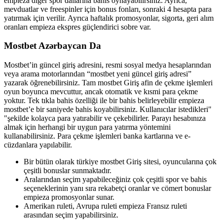
empieza diğer spor dallarına bahis oynayabilirsiniz. Ayrıca,
mevduatlar ve freespinler için bonus fonları, sonraki 4 hesapta para
yatırmak için verilir. Ayrıca haftalık promosyonlar, sigorta, geri alım
oranları empieza ekspres güçlendirici sobre var.
Mostbet Azərbaycan Da
Mostbet’in güncel giriş adresini, resmi sosyal medya hesaplarından
veya arama motorlarından “mostbet yeni güncel giriş adresi”
yazarak öğrenebilirsiniz. Tam mostbet Giriş afin de çekme işlemleri
oyun boyunca mevcuttur, ancak otomatik ve kısmi para çekme
yoktur. Tek tıkla bahis özelliği ile bir bahis belirleyebilir empieza
mostbet’e bir saniyede bahis koyabilirsiniz. Kullanıcılar istedikleri"
"şekilde kolayca para yatırabilir ve çekebilirler. Parayı hesabınıza
almak için herhangi bir uygun para yatırma yöntemini
kullanabilirsiniz. Para çekme işlemleri banka kartlarına ve e-
cüzdanlara yapılabilir.
Bir bütün olarak türkiye mostbet Giriş sitesi, oyuncularına çok
çeşitli bonuslar sunmaktadır.
Aralarından seçim yapabileceğiniz çok çeşitli spor ve bahis
seçeneklerinin yanı sıra rekabetçi oranlar ve cömert bonuslar
empieza promosyonlar sunar.
Amerikan ruleti, Avrupa ruleti empieza Fransız ruleti
arasından seçim yapabilirsiniz.