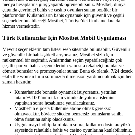
medya hesaplarına giriş yaparak öğrenebilirsiniz. Mostbet, dünya
çapında çevrimiçi bahis ve casino oyunları sunan popüler bir
platformdur. Kullanıcıların bahis oynamak için güvenli ve çeşitli
seçenekler bulabileceği Mostbet, Türkiye’deki kullanıcılara da
hizmet vermektedir.
Türk Kullanıcılar Için Mostbet Mobil Uygulaması
Mevcut seçeneklerin tam listesi web sitesinde bulunabilir. Güvenilir
ve güvenilir bir bahis şirketi arıyorsanız, Mostbet sizin için
mükemmel bir seçimdir. Aralarından seçim yapabileceğiniz çok
çeşitli spor ve bahis seçeneklerinin yanı sıra rekabetçi oranlar ve
cömert bonuslar ve promosyonlar sunar. Buna ek olarak, 7/24 destek
ekibi the woman türlü sorunuzda dimension yardımcı olmak için her
zaman hazırdır.
Kumarhanede bonusla oynamak istiyorsanız, yatırılan
tutarın% 100’ünün ilk em virtude de yatırma işlemini
yaptıktan sonra hesabınıza yatırılacaksınız.
Mostbet’in e-posta bültenine abone olmak gereksiz
olmayacaktır, böylece siteden benzersiz bonusların sahibi
olma fırsatına sahip olacaksınız.
Uygulamayı indirip kurduktan sonra, kullanıcı dostu arayüzü
sayesinde rahatlıkla bahis ve casino oyunlarına katılabilirsiniz.