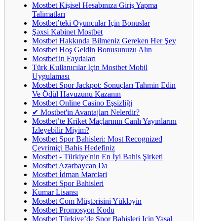
Mostbet Kişisel Hesabınıza Giriş Yapma
Talimatları
Mostbet’teki Oyuncular Için Bonuslar
Şəxsi Kabinet Mostbet
Mostbet Hakkında Bilmeniz Gereken Her Şey
Mostbet Hoş Geldin Bonusunuzu Alın
Mostbet'in Faydaları
Türk Kullanıcılar Için Mostbet Mobil
Uygulaması
Mostbet Spor Jackpot: Sonuçları Tahmin Edin
Ve Ödül Havuzunu Kazanın
Mostbet Online Casino Eşsizliği
✔ Mostbet'in Avantajları Nelerdir?
Mostbet’te Kriket Maçlarının Canlı Yayınlarını
Izleyebilir Miyim?
Mostbet Spor Bahisleri: Most Recognized
Çevrimiçi Bahis Hedefiniz
Mostbet - Türkiye'nin En İyi Bahis Şirketi
Mostbet Azərbaycan Da
Mostbet İdman Mərcləri
Mostbet Spor Bahisleri
Kumar Lisansı
Mostbet Com Müştərisini Yükləyin
Mostbet Promosyon Kodu
Mostbet Türkiye’de Spor Bahisleri Için Yasal