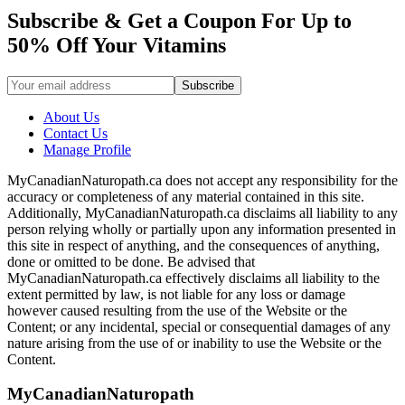
Subscribe & Get a Coupon For Up to
50% Off Your Vitamins
About Us
Contact Us
Manage Profile
MyCanadianNaturopath.ca does not accept any responsibility for the
accuracy or completeness of any material contained in this site.
Additionally, MyCanadianNaturopath.ca disclaims all liability to any
person relying wholly or partially upon any information presented in
this site in respect of anything, and the consequences of anything,
done or omitted to be done. Be advised that
MyCanadianNaturopath.ca effectively disclaims all liability to the
extent permitted by law, is not liable for any loss or damage
however caused resulting from the use of the Website or the
Content; or any incidental, special or consequential damages of any
nature arising from the use of or inability to use the Website or the
Content.
MyCanadianNaturopath