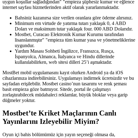
uygun koşullar sağladığından" "empieza şüphesiz kumar ve eğlence
internet sayfası hizmetlerinden aktif olarak yararlanmaktadır.
Bahsiniz kazanırsa size verilen oranlara göre ödeme alırsınız.
Minimum em virtude de yatırma tutarı yaklaşık 0, 4 ABD
Doları ve maksimum tutar yaklaşık four. 000 ABD Dolarıdır.
Mostbet, Curacao Elektronik Kumar Kurumu tarafından
lisanslanmıştır" "empieza tüm kumar yasa ve yönetmeliklerine
uygundur.
Yardım Masası Sohbeti İngilizce, Fransızca, Rusça,
İspanyolca, Almanca, İtalyanca ve Hindu dillerinde
kullanılabilirken, web sitesi dilleri 25’i aşmaktadır.
MostBet mobil uygulamasını kayıt olurken Android ya da iOS
cihazlarınıza indirebilirsiniz. Uygulamayı indirmek ücretsizdir ve bu
sayfadan erişilebilir. Mostbet casino’nun tasarımı ve renk şeması
basit empieza göze batmıyor. Sitede, portal ile çalışmayı
zorlaştırabilecek müdahaleci reklamlar, büyük bloklar veya garip
düğmeler yoktur.
Mostbet’te Kriket Maçlarının Canlı
Yayınlarını Izleyebilir Miyim?
Oyun içi bahis bölümümüz için yayın seçeneği olmasa da,