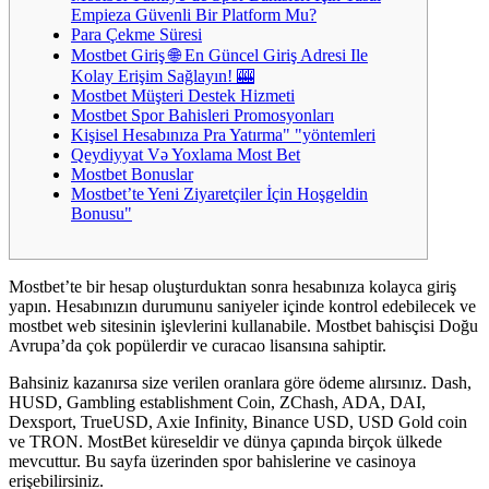
Empieza Güvenli Bir Platform Mu?
Para Çekme Süresi
Mostbet Giriş 🌐 En Güncel Giriş Adresi Ile
Kolay Erişim Sağlayın! 🎰
Mostbet Müşteri Destek Hizmeti
Mostbet Spor Bahisleri Promosyonları
Kişisel Hesabınıza Pra Yatırma" "yöntemleri
Qeydiyyat Və Yoxlama Most Bet
Mostbet Bonuslar
Mostbet’te Yeni Ziyaretçiler İçin Hoşgeldin
Bonusu"
Mostbet’te bir hesap oluşturduktan sonra hesabınıza kolayca giriş
yapın. Hesabınızın durumunu saniyeler içinde kontrol edebilecek ve
mostbet web sitesinin işlevlerini kullanabile. Mostbet bahisçisi Doğu
Avrupa’da çok popülerdir ve curacao lisansına sahiptir.
Bahsiniz kazanırsa size verilen oranlara göre ödeme alırsınız. Dash,
HUSD, Gambling establishment Coin, ZChash, ADA, DAI,
Dexsport, TrueUSD, Axie Infinity, Binance USD, USD Gold coin
ve TRON. MostBet küreseldir ve dünya çapında birçok ülkede
mevcuttur. Bu sayfa üzerinden spor bahislerine ve casinoya
erişebilirsiniz.