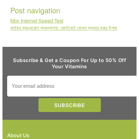
Post navigation
Nbn Internet Speed Test
কার্যকর ব্যাঙ্করোল ব্যবস্থাপনা: মোস্টবেটে বোনাস ব্যবহার করার উপায়
Subscribe & Get a Coupon For Up to 50% Off
Your Vitamins
About Us