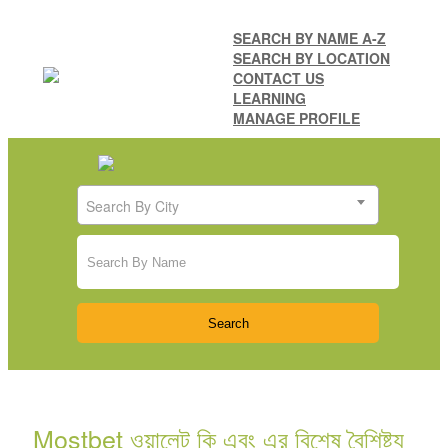
SEARCH BY NAME A-Z
SEARCH BY LOCATION
CONTACT US
LEARNING
MANAGE PROFILE
Search By City
Mostbet ওয়ালেট কি এবং এর বিশেষ বৈশিষ্ট্য