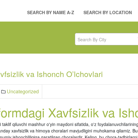
SEARCH BY NAME A-Z
SEARCH BY LOCATION
Search By City
fsizlik va Ishonch O’lchovlari
Uncategorized
ormdagi Xavfsizlik va Ish
i taklif qiluvchi mashhur o'yin maydoni sifatida, o'z foydalanuvchilarining
y xavfsizlik va himoya choralari mavjudligini muhokama qilamiz. Bular
umiy ishonchliligiga qaratilgan choralardir. Keling, bu chora-tadbirlarn