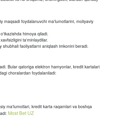
osiy maqsadi foydalanuvchi ma'lumotlarini, moliyaviy
o'tkazishda himoya qiladi.
avfsizligini ta'minlaydilar.
shubhali faoliyatlarni aniqlash imkonini beradi.
adi. Bular qatoriga elektron hamyonlar, kredit kartalari
dagi choralardan foydalaniladi:
siy ma'lumotlari, kredit karta raqamlari va boshqa
Most Bet UZ
nadi: