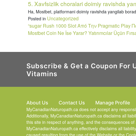
5. Xavfsizlik choralari doimiy ravishda ya
Ha, Mostbet, platformani doimiy ravishda yangilab boradi 
Uncategorized
Posted in
Post
“sugar Rush 1000 Slot Από Την Pragmatic Pla
navigation
Mostbet Coin Ne İse Yarar? Yatırımcılar Üçün Fırsa
Subscribe & Get a Coupon For 
Vitamins
About Us
Contact Us
Manage Profile
MyCanadianNaturopath.ca does not accept any responsibili
Additionally, MyCanadianNaturopath.ca disclaims all liabil
this site in respect of anything, and the consequences of
MyCanadianNaturopath.ca effectively disclaims all liabilit
caused resulting from the use of the Website or the Conte