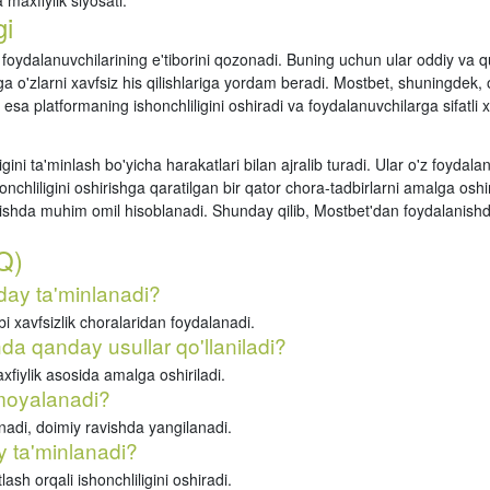
maxfiylik siyosati.
gi
 foydalanuvchilarining e'tiborini qozonadi. Buning uchun ular oddiy va qu
a o'zlarni xavfsiz his qilishlariga yordam beradi. Mostbet, shuningdek, 
esa platformaning ishonchliligini oshiradi va foydalanuvchilarga sifatli x
ini ta'minlash bo'yicha harakatlari bilan ajralib turadi. Ular o'z foydala
onchliligini oshirishga qaratilgan bir qator chora-tadbirlarni amalga osh
irishda muhim omil hisoblanadi. Shunday qilib, Mostbet'dan foydalanishda,
Q)
nday ta'minlanadi?
bi xavfsizlik choralaridan foydalanadi.
hda qanday usullar qo'llaniladi?
xfiylik asosida amalga oshiriladi.
imoyalanadi?
nadi, doimiy ravishda yangilanadi.
y ta'minlanadi?
ash orqali ishonchliligini oshiradi.