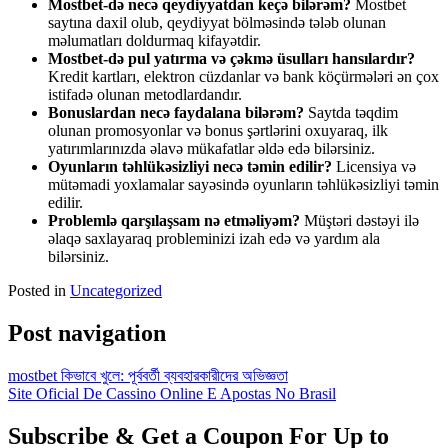
Mostbet-də necə qeydiyyatdan keçə bilərəm?
Mostbet
saytına daxil olub, qeydiyyat bölməsində tələb olunan
məlumatları doldurmaq kifayətdir.
Mostbet-də pul yatırma və çəkmə üsulları hansılardır?
Kredit kartları, elektron cüzdanlar və bank köçürmələri ən çox
istifadə olunan metodlardandır.
Bonuslardan necə faydalana bilərəm?
Saytda təqdim
olunan promosyonlar və bonus şərtlərini oxuyaraq, ilk
yatırımlarınızda əlavə mükafatlar əldə edə bilərsiniz.
Oyunların təhlükəsizliyi necə təmin edilir?
Licensiya və
mütəmadi yoxlamalar sayəsində oyunların təhlükəsizliyi təmin
edilir.
Problemlə qarşılaşsam nə etməliyəm?
Müştəri dəstəyi ilə
əlaqə saxlayaraq probleminizi izah edə və yardım ala
bilərsiniz.
Posted in
Uncategorized
Post navigation
mostbet কিভাবে খুলে: পূর্ববর্তী ব্যবহারকারীদের অভিজ্ঞতা
Site Oficial De Cassino Online E Apostas No Brasil
Subscribe & Get a Coupon For Up to