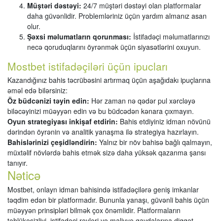
Müştəri dəstəyi:
24/7 müştəri dəstəyi olan platformalar
daha güvənlidir. Problemləriniz üçün yardım almanız asan
olur.
Şəxsi məlumatların qorunması:
İstifadəçi məlumatlarınızı
necə qoruduqlarını öyrənmək üçün siyasətlərini oxuyun.
Mostbet istifadəçiləri üçün ipucları
Kazandığınız bahis təcrübəsini artırmaq üçün aşağıdakı ipuçlarına
əməl edə bilərsiniz:
Öz büdcənizi təyin edin:
Hər zaman nə qədər pul xərcləyə
biləcəyinizi müəyyən edin və bu büdcədən kənara çıxmayın.
Oyun strategiyası inkişaf etdirin:
Bahis etdiyiniz idman növünü
dərindən öyrənin və analitik yanaşma ilə strategiya hazırlayın.
Bahislərinizi çeşidləndirin:
Yalnız bir növ bahisə bağlı qalmayın,
müxtəlif növlərdə bahis etmək sizə daha yüksək qazanma şansı
tanıyır.
Nəticə
Mostbet, onlayn idman bahisində istifadəçilərə geniş imkanlar
təqdim edən bir platformadır. Bununla yanaşı, güvənli bahis üçün
müəyyən prinsipləri bilmək çox önəmlidir. Platformaların
təhlükəsizliyi, istifadəçi rəyləri və maliyyə qaydalarına diqqət