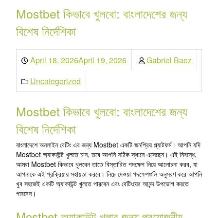
Mostbet কিভাবে খুলবো: বাংলাদেশের জন্য
বিশেষ নির্দেশিকা
April 18, 2026
April 19, 2026
Gabriel Baez
Uncategorized
Mostbet কিভাবে খুলবো: বাংলাদেশের জন্য
বিশেষ নির্দেশিকা
বাংলাদেশে অনলাইন বেটিং এর জন্য Mostbet একটি জনপ্রিয় প্ল্যাটফর্ম। আপনি যদি
Mostbet অ্যাকাউন্ট খুলতে চান, তবে আপনি সঠিক স্থানে এসেছেন। এই নিবন্ধে,
আমরা Mostbet কিভাবে খুলবেন তাতে বিস্তারিত পদক্ষেপ নিয়ে আলোচনা করব, যা
আপনাকে এই প্রক্রিয়ায় সহায়তা করবে। নিচে দেওয়া পদক্ষেপগুলি অনুসরণ করে আপনি
খুব সহজেই একটি অ্যাকাউন্ট খুলতে পারবেন এবং বেটিংয়ের আনন্দ উপভোগ করতে
পারবেন।
Mostbet অ্যাকাউন্ট খুলার জন্য প্রয়োজনীয়