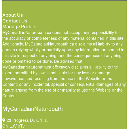
About Us
Contact Us
Manage Profile
MyCanadianNaturopath.ca does not accept any responsibility for
the accuracy or completeness of any material contained in this site.
Additionally, MyCanadianNaturopath.ca disclaims all liability to any
person relying wholly or partially upon any information presented in
this site in respect of anything, and the consequences of anything,
done or omitted to be done. Be advised that
MyCanadianNaturopath.ca effectively disclaims all liability to the
extent permitted by law, is not liable for any loss or damage
however caused resulting from the use of the Website or the
Content; or any incidental, special or consequential damages of any
nature arising from the use of or inability to use the Website or the
Content.
MyCanadianNaturopath
23 Progress Dr. Orillia,
ON L3V 0T7