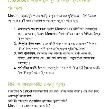
পদক্ষেপ
Mostbet অ্যাকাউন্ট খোলার প্রক্রিয়া খুব সোজা এবং সুবিধাজনক। নিচে উল্লেখ
করা হচ্ছে চারটি প্রধান পদক্ষেপ যা আপনাকে অনুসরণ করতে হবে:
ওয়েবসাইটে প্রবেশ করুন:
প্রথমে Mostbet এর অফিসিয়াল ওয়েবসাইটে
যান। আপনার ব্রাউজারে Mostbet লিখে সার্চ করুন এবং অফিসিয়াল লিঙ্কে
ক্লিক করুন।
নিবন্ধনে ক্লিক করুন:
ওয়েবসাইটে প্রবেশ করার পর, হোমপেজে 'নিবন্ধন'
বাটনে ক্লিক করুন। এটি আপনাকে নিবন্ধনের পৃষ্ঠায় নিয়ে যাবে।
তথ্য পূরণ করুন:
নিবন্ধনের সময় আপনার ব্যক্তিগত তথ্য যেমন নাম,
ইমেইল, ফোন নম্বর এবং পাসওয়ার্ড দিতে হবে। নির্ভুল তথ্য প্রদান করা
গুরুত্বপূর্ণ।
শর্তাবলীতে সম্মতি দিন:
সব তথ্য পূরণের পর, শর্তাবলী এবং নীতিমালায় সম্মতি
দিয়ে 'নিবন্ধন' বাটনে ক্লিক করুন।
বিডিএস ব্যবহারকারীদের জন্য প্রশ্ন
বাংলাদেশে Mostbet ব্যবহারকারীরা বেশ কিছু প্রশ্ন করতে পারেন। এর মধ্যে কিছু
গুরুত্বপূর্ণ প্রশ্ন হলো:
আমি কি মোবাইলে Mostbet অ্যাকাউন্ট খুলতে পারি?
Mostbet এ কোনো বৈধতা আছে কি?