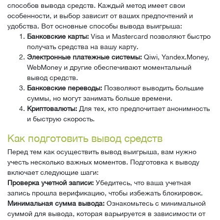
способов вывода средств. Каждый метод имеет свои
особенности, и выбор зависит от ваших предпочтений и
удобства. Вот основные способы вывода выигрыша:
Банковские карты:
Visa и Mastercard позволяют быстро
получать средства на вашу карту.
Электронные платежные системы:
Qiwi, Yandex.Money,
WebMoney и другие обеспечивают моментальный
вывод средств.
Банковские переводы:
Позволяют выводить большие
суммы, но могут занимать больше времени.
Криптовалюты:
Для тех, кто предпочитает анонимность
и быструю скорость.
Как подготовить вывод средств
Перед тем как осуществить вывод выигрыша, вам нужно
учесть несколько важных моментов. Подготовка к выводу
включает следующие шаги:
Проверка учетной записи:
Убедитесь, что ваша учетная
запись прошла верификацию, чтобы избежать блокировок.
Минимальная сумма вывода:
Ознакомьтесь с минимальной
суммой для вывода, которая варьируется в зависимости от