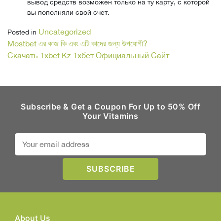
вывод средств возможен только на ту карту, с которой
вы пополняли свой счет.
Uncategorized
Posted in
Post
Mostbet এর কাজ কি এবং এটি কাদের জন্য উপযোগী?
navigation
Скачать 1xbet Kz 1хбет Официальный Сайт
Subscribe & Get a Coupon For Up to 50% Off
Your Vitamins
About Us