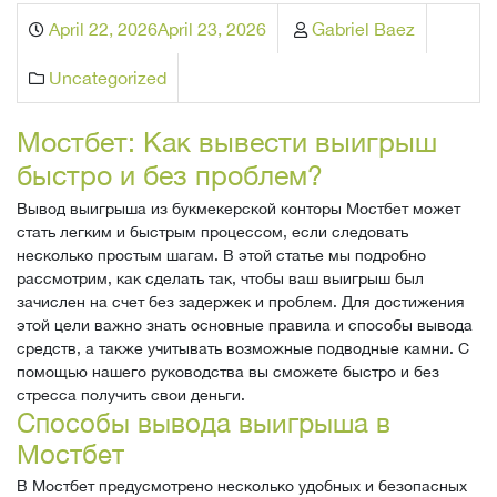
April 22, 2026
April 23, 2026
Gabriel Baez
Uncategorized
Мостбет: Как вывести выигрыш
быстро и без проблем?
Вывод выигрыша из букмекерской конторы Мостбет может
стать легким и быстрым процессом, если следовать
несколько простым шагам. В этой статье мы подробно
рассмотрим, как сделать так, чтобы ваш выигрыш был
зачислен на счет без задержек и проблем. Для достижения
этой цели важно знать основные правила и способы вывода
средств, а также учитывать возможные подводные камни. С
помощью нашего руководства вы сможете быстро и без
стресса получить свои деньги.
Способы вывода выигрыша в
Мостбет
В Мостбет предусмотрено несколько удобных и безопасных