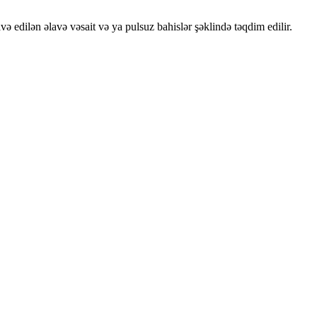
və edilən əlavə vəsait və ya pulsuz bahislər şəklində təqdim edilir.