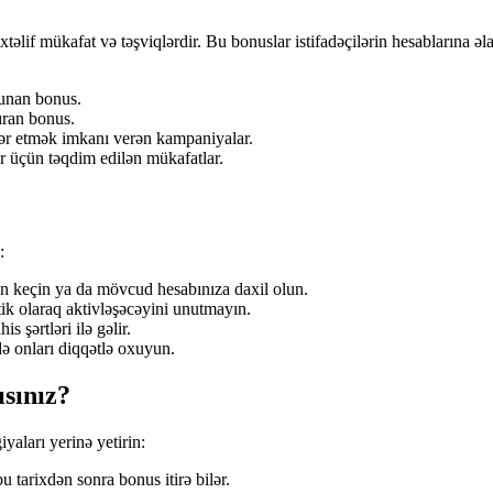
əlif mükafat və təşviqlərdir. Bu bonuslar istifadəçilərin hesablarına əla
lunan bonus.
ıran bonus.
lər etmək imkanı verən kampaniyalar.
r üçün təqdim edilən mükafatlar.
:
dan keçin ya da mövcud hesabınıza daxil olun.
ik olaraq aktivləşəcəyini unutmayın.
 şərtləri ilə gəlir.
də onları diqqətlə oxuyun.
sınız?
aları yerinə yetirin:
 tarixdən sonra bonus itirə bilər.