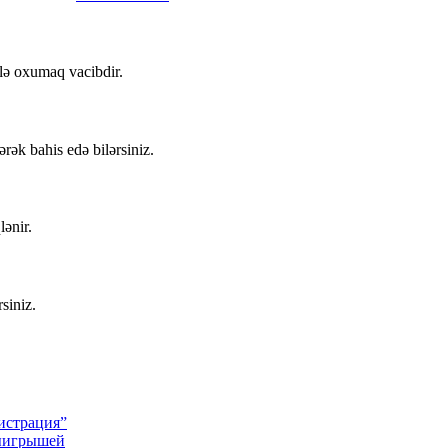
tlə oxumaq vacibdir.
ərək bahis edə bilərsiniz.
lənir.
siniz.
истрация”
выигрышей