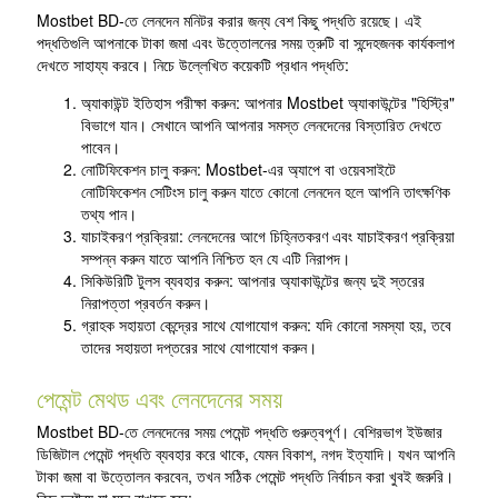
Mostbet BD-তে লেনদেন মনিটর করার জন্য বেশ কিছু পদ্ধতি রয়েছে। এই
পদ্ধতিগুলি আপনাকে টাকা জমা এবং উত্তোলনের সময় ত্রুটি বা সন্দেহজনক কার্যকলাপ
দেখতে সাহায্য করবে। নিচে উল্লেখিত কয়েকটি প্রধান পদ্ধতি:
অ্যাকাউন্ট ইতিহাস পরীক্ষা করুন: আপনার Mostbet অ্যাকাউন্টের "হিস্ট্রি"
বিভাগে যান। সেখানে আপনি আপনার সমস্ত লেনদেনের বিস্তারিত দেখতে
পাবেন।
নোটিফিকেশন চালু করুন: Mostbet-এর অ্যাপে বা ওয়েবসাইটে
নোটিফিকেশন সেটিংস চালু করুন যাতে কোনো লেনদেন হলে আপনি তাৎক্ষণিক
তথ্য পান।
যাচাইকরণ প্রক্রিয়া: লেনদেনের আগে চিহ্নিতকরণ এবং যাচাইকরণ প্রক্রিয়া
সম্পন্ন করুন যাতে আপনি নিশ্চিত হন যে এটি নিরাপদ।
সিকিউরিটি টুলস ব্যবহার করুন: আপনার অ্যাকাউন্টের জন্য দুই স্তরের
নিরাপত্তা প্রবর্তন করুন।
গ্রাহক সহায়তা কেন্দ্রের সাথে যোগাযোগ করুন: যদি কোনো সমস্যা হয়, তবে
তাদের সহায়তা দপ্তরের সাথে যোগাযোগ করুন।
পেমেন্ট মেথড এবং লেনদেনের সময়
Mostbet BD-তে লেনদেনের সময় পেমেন্ট পদ্ধতি গুরুত্বপূর্ণ। বেশিরভাগ ইউজার
ডিজিটাল পেমেন্ট পদ্ধতি ব্যবহার করে থাকে, যেমন বিকাশ, নগদ ইত্যাদি। যখন আপনি
টাকা জমা বা উত্তোলন করবেন, তখন সঠিক পেমেন্ট পদ্ধতি নির্বাচন করা খুবই জরুরি।
কিছু দ্রষ্টব্য যা মনে রাখতে হবে: