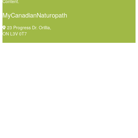
Content.
MyCanadianNaturopath
23 Progress Dr. Orillia,
ON L3V 0T7