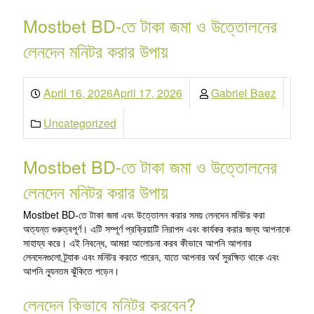
Mostbet BD-তে টাকা জমা ও উত্তোলনের
লেনদেন মনিটর করার উপায়
April 16, 2026
April 17, 2026
Gabriel Baez
Uncategorized
Mostbet BD-তে টাকা জমা ও উত্তোলনের
লেনদেন মনিটর করার উপায়
Mostbet BD-তে টাকা জমা এবং উত্তোলন করার সময় লেনদেন মনিটর করা
অত্যন্ত গুরুত্বপূর্ণ। এটি সম্পূর্ণ প্রক্রিয়াটি নিরাপদ এবং কার্যকর করার জন্য আপনাকে
সাহায্য করে। এই নিবন্ধে, আমরা আলোচনা করব কীভাবে আপনি আপনার
লেনদেনগুলো ট্র্যাক এবং মনিটর করতে পারেন, যাতে আপনার অর্থ সুরক্ষিত থাকে এবং
আপনি ন্যূনতম ঝুঁকিতে পড়েন।
লেনদেন কিভাবে মনিটর করবেন?