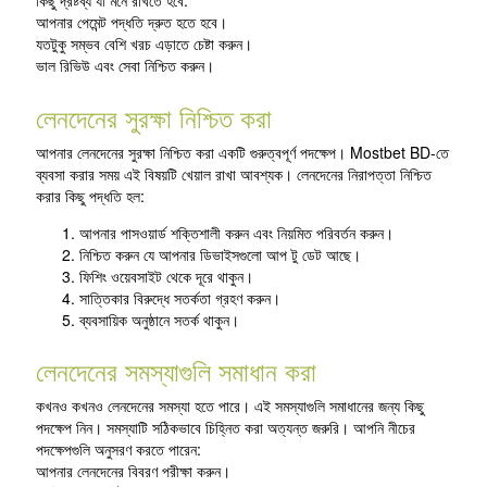
আপনার পেমেন্ট পদ্ধতি দ্রুত হতে হবে।
যতটুকু সম্ভব বেশি খরচ এড়াতে চেষ্টা করুন।
ভাল রিভিউ এবং সেবা নিশ্চিত করুন।
লেনদেনের সুরক্ষা নিশ্চিত করা
আপনার লেনদেনের সুরক্ষা নিশ্চিত করা একটি গুরুত্বপূর্ণ পদক্ষেপ। Mostbet BD-তে
ব্যবসা করার সময় এই বিষয়টি খেয়াল রাখা আবশ্যক। লেনদেনের নিরাপত্তা নিশ্চিত
করার কিছু পদ্ধতি হল:
আপনার পাসওয়ার্ড শক্তিশালী করুন এবং নিয়মিত পরিবর্তন করুন।
নিশ্চিত করুন যে আপনার ডিভাইসগুলো আপ টু ডেট আছে।
ফিশিং ওয়েবসাইট থেকে দূরে থাকুন।
সাত্তিকার বিরুদ্ধে সতর্কতা গ্রহণ করুন।
ব্যবসায়িক অনুষ্ঠানে সতর্ক থাকুন।
লেনদেনের সমস্যাগুলি সমাধান করা
কখনও কখনও লেনদেনের সমস্যা হতে পারে। এই সমস্যাগুলি সমাধানের জন্য কিছু
পদক্ষেপ নিন। সমস্যাটি সঠিকভাবে চিহ্নিত করা অত্যন্ত জরুরি। আপনি নীচের
পদক্ষেপগুলি অনুসরণ করতে পারেন:
আপনার লেনদেনের বিবরণ পরীক্ষা করুন।