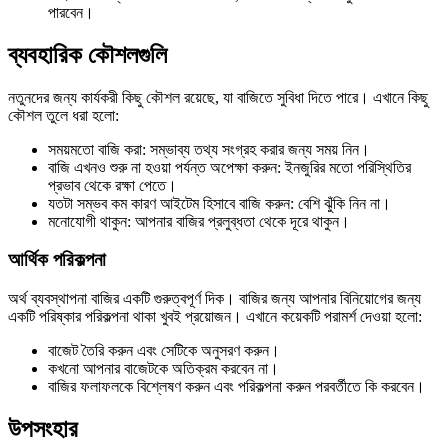
পারবেন।
ব্যবহারিক কৌশলগুলি
নতুনদের জন্য কার্যকরী কিছু কৌশল রয়েছে, যা বাজিতে সুবিধা দিতে পারে। এখানে কিছু
কৌশল তুলে ধরা হলো:
সময়মতো বাজি করা: সম্ভাব্য তথ্য সংগ্রহ করার জন্য সময় নিন।
বাজি এখনও শুরু না হওয়া পর্যন্ত অপেক্ষা করুন: ইনজুরির মতো পরিস্থিতির
প্রভাব থেকে রক্ষা পেতে।
যতটা সম্ভব কম কারণ আইটেম হিসাবে বাজি করুন: বেশি ঝুঁকি নিন না।
মনোযোগী থাকুন: আপনার বাজির প্রলুব্ধতা থেকে দূরে থাকুন।
আর্থিক পরিকল্পনা
অর্থ ব্যবস্থাপনা বাজির একটি গুরুত্বপূর্ণ দিক। বাজির জন্য আপনার বিনিয়োগের জন্য
একটি পরিষ্কার পরিকল্পনা থাকা খুবই প্রয়োজন। এখানে কয়েকটি পরামর্শ দেওয়া হলো:
বাজেট তৈরি করুন এবং সেটিকে অনুসরণ করুন।
কখনো আপনার বাজেটকে অতিক্রম করবেন না।
বাজির ফলাফলকে বিশ্লেষণ করুন এবং পরিকল্পনা করুন পরবর্তীতে কি করবেন।
উপসংহার