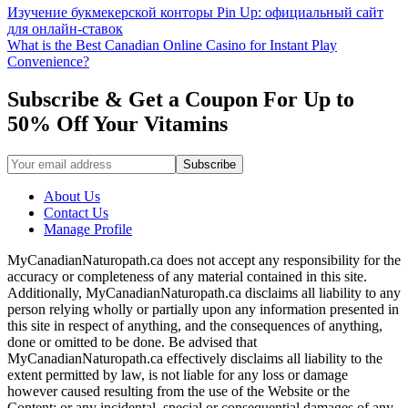
Изучение букмекерской конторы Pin Up: официальный сайт
для онлайн-ставок
What is the Best Canadian Online Casino for Instant Play
Convenience?
Subscribe & Get a Coupon For Up to
50% Off Your Vitamins
About Us
Contact Us
Manage Profile
MyCanadianNaturopath.ca does not accept any responsibility for the
accuracy or completeness of any material contained in this site.
Additionally, MyCanadianNaturopath.ca disclaims all liability to any
person relying wholly or partially upon any information presented in
this site in respect of anything, and the consequences of anything,
done or omitted to be done. Be advised that
MyCanadianNaturopath.ca effectively disclaims all liability to the
extent permitted by law, is not liable for any loss or damage
however caused resulting from the use of the Website or the
Content; or any incidental, special or consequential damages of any