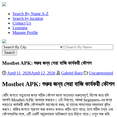
Search By Name A-Z
Search by location
Contact Us
Learning
Manage Profile
Mostbet APK: শুরুর জন্য সেরা বাজি কার্যকরী কৌশল
April 11, 2026
April 12, 2026
Gabriel Baez
Uncategorized
Mostbet APK: শুরুর জন্য সেরা বাজি কার্যকরী কৌশল
বেটিং জগতে নতুনদের জন্য সঠিক কৌশল জানা অত্যন্ত গুরুত্বপূর্ণ, বিশেষ করে যদি
আপনি Mostbet APK ব্যবহার করছেন। এই নিবন্ধে, আমরা beginners-এর জন্য
সবচেয়ে কার্যকরী বাজি কৌশলগুলি আলোচনা করব, যা তাদের সাফল্যের সম্ভাবনা বৃদ্ধি
করবে। বাজির জগতে প্রবেশ করা কখনও কখনও কঠিন হতে পারে, তবে সঠিক তথ্য এবং
কৌশলগুলির সঙ্গে, এটি একটি আনন্দদায়ক অভিজ্ঞতা হয়ে উঠতে পারে। চলুন শুরু করি