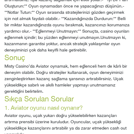
Oluşturun:** Oyun oynamadan önce ne yapacağınızı düşünün.-
**Notlar Tutun:** Oyun sırasında stratejilerinizi gözden geçirmek
için not almak faydalı olabilir.- **Kazandığınızda Durdurun:** Belli
bir miktar kazandığınızda oyunu bırakmak, kazancınızı korumanıza
yardımcı olur.- **Eğlenmeyi Unutmayın:** Sonuçta, casino oyunları
eğlenmek içindir; bu yüzden eğlenmeyi unutmayın.Unutmayın ki,
kazanmanın garantisi yoktur, ancak stratejik yaklaşımlar oyun
deneyiminizi çok daha keyifli hale getirebilir.
Sonuç
Misty Casino’da Aviator oynamak, hem eğlenceli hem de kârlı bir
deneyim olabilir. Doğru stratejiler kullanarak, oyun deneyiminizi
zenginleştirirken kazanç sağlama şansınızı artırabilirsiniz. Uçak
yükseldikçe sabırlı ve akıllı hamleler yapmayı unutmamanız
gerektiğini belirtelim.
Sıkça Sorulan Sorular
1. Aviator oyunu nasıl oynanır?
Aviator oyunu, uçak yukarı doğru yükselebilirken kazançları
artırma prensibi üzerine kuruludur. Oyuncular, uçak yüksekliği
yükseldikçe kazançlarını artırabilir ya da zarar etmeden cash out