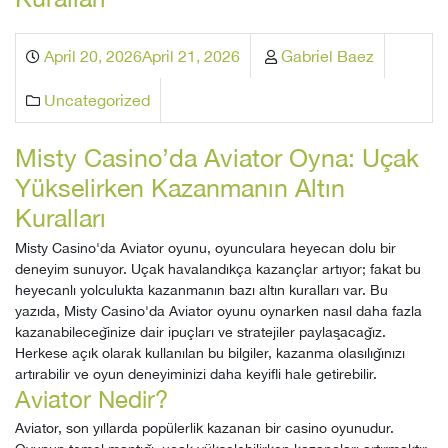
April 20, 2026
April 21, 2026
Gabriel Baez
Uncategorized
Misty Casino’da Aviator Oyna: Uçak
Yükselirken Kazanmanın Altın
Kuralları
Misty Casino'da Aviator oyunu, oyunculara heyecan dolu bir
deneyim sunuyor. Uçak havalandıkça kazançlar artıyor; fakat bu
heyecanlı yolculukta kazanmanın bazı altın kuralları var. Bu
yazıda, Misty Casino'da Aviator oyunu oynarken nasıl daha fazla
kazanabileceğinize dair ipuçları ve stratejiler paylaşacağız.
Herkese açık olarak kullanılan bu bilgiler, kazanma olasılığınızı
artırabilir ve oyun deneyiminizi daha keyifli hale getirebilir.
Aviator Nedir?
Aviator, son yıllarda popülerlik kazanan bir casino oyunudur.