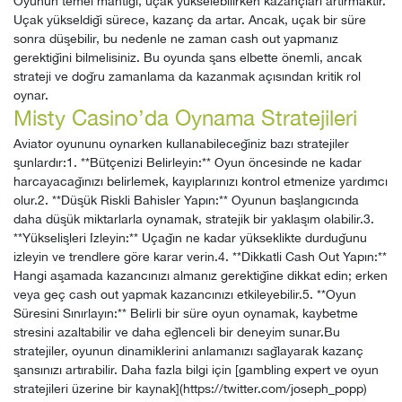
Oyunun temel mantığı, uçak yükselebilirken kazançları artırmaktır.
Uçak yükseldiği sürece, kazanç da artar. Ancak, uçak bir süre
sonra düşebilir, bu nedenle ne zaman cash out yapmanız
gerektiğini bilmelisiniz. Bu oyunda şans elbette önemli, ancak
strateji ve doğru zamanlama da kazanmak açısından kritik rol
oynar.
Misty Casino’da Oynama Stratejileri
Aviator oyununu oynarken kullanabileceğiniz bazı stratejiler
şunlardır:1. **Bütçenizi Belirleyin:** Oyun öncesinde ne kadar
harcayacağınızı belirlemek, kayıplarınızı kontrol etmenize yardımcı
olur.2. **Düşük Riskli Bahisler Yapın:** Oyunun başlangıcında
daha düşük miktarlarla oynamak, stratejik bir yaklaşım olabilir.3.
**Yükselişleri İzleyin:** Uçağın ne kadar yükseklikte durduğunu
izleyin ve trendlere göre karar verin.4. **Dikkatli Cash Out Yapın:**
Hangi aşamada kazancınızı almanız gerektiğine dikkat edin; erken
veya geç cash out yapmak kazancınızı etkileyebilir.5. **Oyun
Süresini Sınırlayın:** Belirli bir süre oyun oynamak, kaybetme
stresini azaltabilir ve daha eğlenceli bir deneyim sunar.Bu
stratejiler, oyunun dinamiklerini anlamanızı sağlayarak kazanç
şansınızı artırabilir. Daha fazla bilgi için [gambling expert ve oyun
stratejileri üzerine bir kaynak](https://twitter.com/joseph_popp)