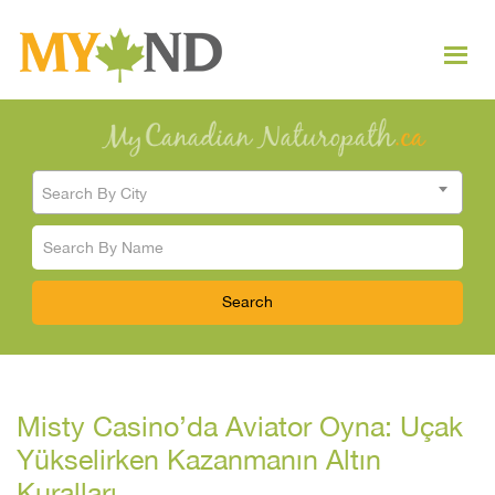
Search By City
Misty Casino’da Aviator Oyna: Uçak
Yükselirken Kazanmanın Altın
Kuralları