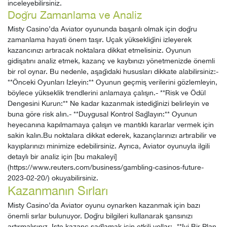
inceleyebilirsiniz.
Doğru Zamanlama ve Analiz
Misty Casino’da Aviator oyununda başarılı olmak için doğru
zamanlama hayati önem taşır. Uçak yüksekliğini izleyerek
kazancınızı artıracak noktalara dikkat etmelisiniz. Oyunun
gidişatını analiz etmek, kazanç ve kaybınızı yönetmenizde önemli
bir rol oynar. Bu nedenle, aşağıdaki hususları dikkate alabilirsiniz:-
**Önceki Oyunları İzleyin:** Oyunun geçmiş verilerini gözlemleyin,
böylece yükseklik trendlerini anlamaya çalışın.- **Risk ve Ödül
Dengesini Kurun:** Ne kadar kazanmak istediğinizi belirleyin ve
buna göre risk alın.- **Duygusal Kontrol Sağlayın:** Oyunun
heyecanına kapılmamaya çalışın ve mantıklı kararlar vermek için
sakin kalın.Bu noktalara dikkat ederek, kazançlarınızı artırabilir ve
kayıplarınızı minimize edebilirsiniz. Ayrıca, Aviator oyunuyla ilgili
detaylı bir analiz için [bu makaleyi]
(https://www.reuters.com/business/gambling-casinos-future-
2023-02-20/) okuyabilirsiniz.
Kazanmanın Sırları
Misty Casino’da Aviator oyunu oynarken kazanmak için bazı
önemli sırlar bulunuyor. Doğru bilgileri kullanarak şansınızı
artırmalısınız. İşte kazanç sağlamak için etkili yollar:- **İyi Bir Plan