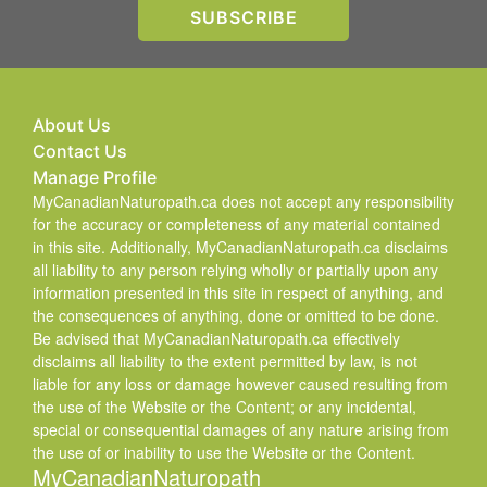
About Us
Contact Us
Manage Profile
MyCanadianNaturopath.ca does not accept any responsibility
for the accuracy or completeness of any material contained
in this site. Additionally, MyCanadianNaturopath.ca disclaims
all liability to any person relying wholly or partially upon any
information presented in this site in respect of anything, and
the consequences of anything, done or omitted to be done.
Be advised that MyCanadianNaturopath.ca effectively
disclaims all liability to the extent permitted by law, is not
liable for any loss or damage however caused resulting from
the use of the Website or the Content; or any incidental,
special or consequential damages of any nature arising from
the use of or inability to use the Website or the Content.
MyCanadianNaturopath