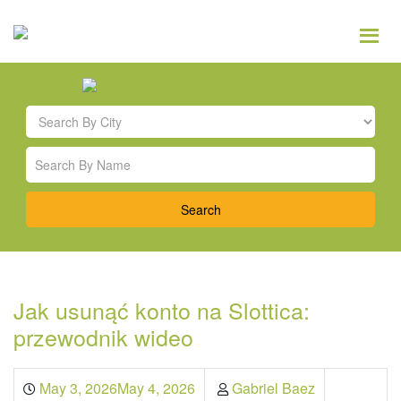
Jak usunąć konto na Slottica:
przewodnik wideo
May 3, 2026
May 4, 2026
Gabriel Baez