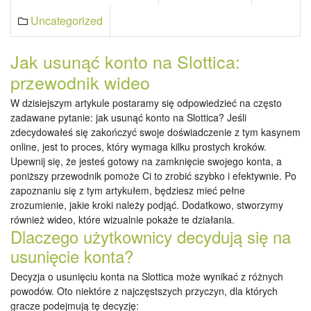
Uncategorized
Jak usunąć konto na Slottica:
przewodnik wideo
W dzisiejszym artykule postaramy się odpowiedzieć na często
zadawane pytanie: jak usunąć konto na Slottica? Jeśli
zdecydowałeś się zakończyć swoje doświadczenie z tym kasynem
online, jest to proces, który wymaga kilku prostych kroków.
Upewnij się, że jesteś gotowy na zamknięcie swojego konta, a
poniższy przewodnik pomoże Ci to zrobić szybko i efektywnie. Po
zapoznaniu się z tym artykułem, będziesz mieć pełne
zrozumienie, jakie kroki należy podjąć. Dodatkowo, stworzymy
również wideo, które wizualnie pokaże te działania.
Dlaczego użytkownicy decydują się na
usunięcie konta?
Decyzja o usunięciu konta na Slottica może wynikać z różnych
powodów. Oto niektóre z najczęstszych przyczyn, dla których
gracze podejmują tę decyzję: