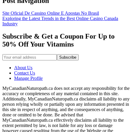
Post navigation
Site Oficial De Cassino Online E Apostas No Brasil
Exploring the Latest Trends in the Best Online Casino Canada
Industry
Subscribe & Get a Coupon For Up to
50% Off Your Vitamins
About Us
Contact Us
Manage Profile
MyCanadianNaturopath.ca does not accept any responsibility for the
accuracy or completeness of any material contained in this site.
Additionally, MyCanadianNaturopath.ca disclaims all liability to any
person relying wholly or partially upon any information presented in
this site in respect of anything, and the consequences of anything,
done or omitted to be done. Be advised that
MyCanadianNaturopath.ca effectively disclaims all liability to the
extent permitted by law, is not liable for any loss or damage
however caused resulting from the use of the Website or the