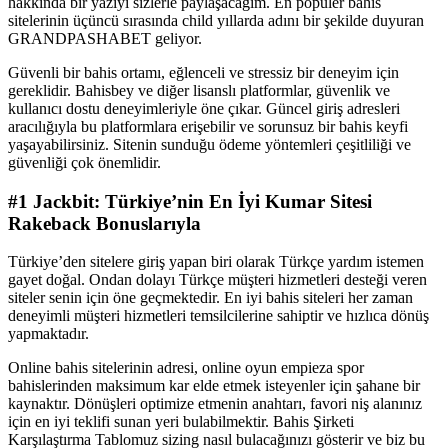
hakkında bir yazıyı sizlerle paylaşacağım. En popüler bahis
sitelerinin üçüncü sırasında child yıllarda adını bir şekilde duyuran
GRANDPASHABET geliyor.
Güvenli bir bahis ortamı, eğlenceli ve stressiz bir deneyim için
gereklidir. Bahisbey ve diğer lisanslı platformlar, güvenlik ve
kullanıcı dostu deneyimleriyle öne çıkar. Güncel giriş adresleri
aracılığıyla bu platformlara erişebilir ve sorunsuz bir bahis keyfi
yaşayabilirsiniz. Sitenin sunduğu ödeme yöntemleri çeşitliliği ve
güvenliği çok önemlidir.
#1 Jackbit: Türkiye’nin En İyi Kumar Sitesi
Rakeback Bonuslarıyla
Türkiye’den sitelere giriş yapan biri olarak Türkçe yardım istemen
gayet doğal. Ondan dolayı Türkçe müşteri hizmetleri desteği veren
siteler senin için öne geçmektedir. En iyi bahis siteleri her zaman
deneyimli müşteri hizmetleri temsilcilerine sahiptir ve hızlıca dönüş
yapmaktadır.
Online bahis sitelerinin adresi, online oyun empieza spor
bahislerinden maksimum kar elde etmek isteyenler için şahane bir
kaynaktır. Dönüşleri optimize etmenin anahtarı, favori niş alanınız
için en iyi teklifi sunan yeri bulabilmektir. Bahis Şirketi
Karşılaştırma Tablomuz sizing nasıl bulacağınızı gösterir ve biz bu