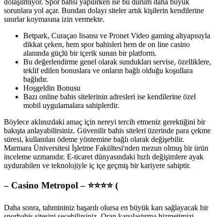
dolaşılmıyor. Spor bahsi yapılırken ise bu durum daha büyük
sorunlara yol açar. Bundan dolayı siteler artık kişilerin kendilerine
sınırlar koymasına izin vermekte.
Betpark, Curaçao lisansı ve Pronet Video gaming altyapısıyla
dikkat çeken, hem spor bahisleri hem de on line casino
alanında güçlü bir içerik sunan bir platform.
Bu değerlendirme genel olarak sundukları servise, özelliklere,
teklif edilen bonuslara ve onların bağlı olduğu koşullara
bağlıdır.
Hoşgeldin Bonusu
Bazı online bahis sitelerinin adresleri ise kendilerine özel
mobil uygulamalara sahiplerdir.
Böylece aklınızdaki amaç için nereyi tercih etmeniz gerektiğini bir
bakışta anlayabilirsiniz. Güvenilir bahis siteleri üzerinde para çekme
süresi, kullanılan ödeme yöntemine bağlı olarak değişebilir.
Marmara Üniversitesi İşletme Fakültesi'nden mezun olmuş bir ürün
inceleme uzmanıdır. E-ticaret dünyasındaki hızlı değişimlere ayak
uydurabilen ve teknolojiyle iç içe geçmiş bir kariyere sahiptir.
– Casino Metropol – ⭐⭐⭐⭐ (
Daha sonra, tahmininiz başarılı olursa en büyük karı sağlayacak bir
sporbahis sitesini seçebilirsiniz. Oran karşılaştırma hizmetimizi