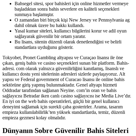
Bahsegel sitesi, spor bahisleri için online hizmetler vermeye
başladıktan sonra bahis severlere en kaliteli seçenekleri
sunmaya başlamıştır.
O zamandan biri birçok kişi New Jersey ve Pennsylvania ag
dahil olmak üzere bu hakkı kullandı.
Yasal kumar siteleri, kullanıcı bilgilerini korur ve adil oyun
sağlayarak güvenilir bir ortam yaratır.
Bu lisans, sitenin düzenli olarak denetlendiğini ve belirli
standartlara uyduğunu gösterir.
Tokyobet, Pronet Gambling altyapısı ve Curaçao lisansı ile öne
çıkan, geniş bahis ve casino seçenekleri sunan bir platform. Bahis-
adresi. com olarak yalnızca güvenilirliğini kanıtlamış, lisanslı ve
kullanıcı dostu yeni sitelerinin adresleri sizlerle paylaşıyoruz. Alt
yapısı ve Federal government of Curacao lisansı ile online bahis
sektörüne giriş yapmış bulunmaktadır. Genel altyapı hizmeti
Oddradar tarafından sağlanan Neyine. com’in oran ve bahis
sağlayıcısı Betradar iken canlı casino sağlayıcısı ise Media Live’dır.
En iyi on the web bahis operatörleri, güçlü bir genel kullanıcı
deneyimi sağlamak için surekli çaba gosterirler. Arama, tasarım
empieza kullanılabilirlik’ten yüksek standartlarda, temiz, düzenli
empieza gezmesi kolay olmalıdır.
Dünyanın Sobre Güvenilir Bahis Siteleri