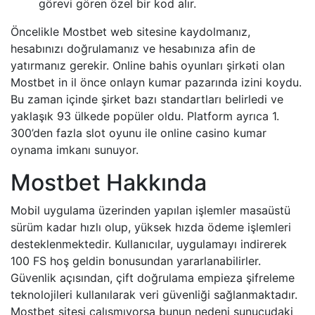
görevi gören özel bir kod alır.
Öncelikle Mostbet web sitesine kaydolmanız,
hesabınızı doğrulamanız ve hesabınıza afin de
yatırmanız gerekir. Online bahis oyunları şirkəti olan
Mostbet in il önce onlayn kumar pazarında izini koydu.
Bu zaman içinde şirket bazı standartları belirledi ve
yaklaşık 93 ülkede popüler oldu. Platform ayrıca 1.
300’den fazla slot oyunu ile online casino kumar
oynama imkanı sunuyor.
Mostbet Hakkında
Mobil uygulama üzerinden yapılan işlemler masaüstü
sürüm kadar hızlı olup, yüksek hızda ödeme işlemleri
desteklenmektedir. Kullanıcılar, uygulamayı indirerek
100 FS hoş geldin bonusundan yararlanabilirler.
Güvenlik açısından, çift doğrulama empieza şifreleme
teknolojileri kullanılarak veri güvenliği sağlanmaktadır.
Mostbet sitesi çalışmıyorsa bunun nedeni sunucudaki