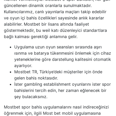
güncellenen dinamik oranlarla sunulmaktadır.
Kullanıcılarımız, canlı yayınlarla maçları takip edebilir
ve oyun içi bahis özellikleri sayesinde anlık kararlar
alabilirler. Mostbet bir lisans altında faaliyet
göstermektedir, bu weil katı düzenleyici standartlara
bağlı kalması gerektiği anlamına gelir.
Uygulama uzun oyun seansları sırasında aşırı
ısınma ve batarya tükenmesini önlemek için cihaz
yeteneklerine göre darstellung kalitesini otomatik
ayarlıyor.
Mostbet TR, Türkiye’deki müşteriler için önde
gelen bahis noktasıdır.
İster gambling establishment oyunlarını ister spor
bahislerini tercih edin, her zaman eğlenecek bir
şey bulacaksınız.
Mostbet spor bahis uygulamalarını nasıl indireceğinizi
öğrenmek için, ilgili Most bet mobil uygulamasına