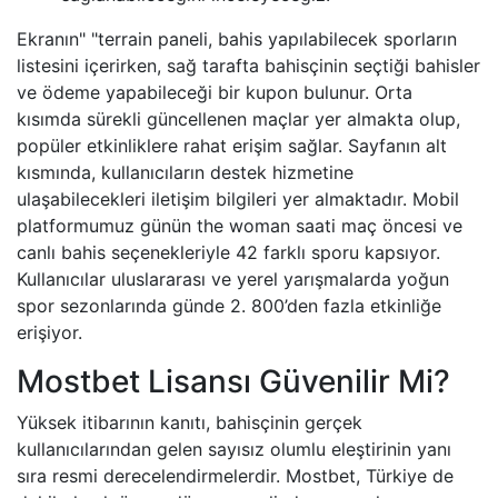
Ekranın" "terrain paneli, bahis yapılabilecek sporların
listesini içerirken, sağ tarafta bahisçinin seçtiği bahisler
ve ödeme yapabileceği bir kupon bulunur. Orta
kısımda sürekli güncellenen maçlar yer almakta olup,
popüler etkinliklere rahat erişim sağlar. Sayfanın alt
kısmında, kullanıcıların destek hizmetine
ulaşabilecekleri iletişim bilgileri yer almaktadır. Mobil
platformumuz günün the woman saati maç öncesi ve
canlı bahis seçenekleriyle 42 farklı sporu kapsıyor.
Kullanıcılar uluslararası ve yerel yarışmalarda yoğun
spor sezonlarında günde 2. 800’den fazla etkinliğe
erişiyor.
Mostbet Lisansı Güvenilir Mi?
Yüksek itibarının kanıtı, bahisçinin gerçek
kullanıcılarından gelen sayısız olumlu eleştirinin yanı
sıra resmi derecelendirmelerdir. Mostbet, Türkiye de