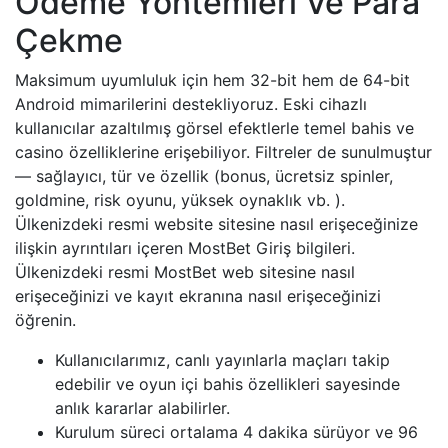
Ödeme Yöntemleri Ve Para
Çekme
Maksimum uyumluluk için hem 32-bit hem de 64-bit
Android mimarilerini destekliyoruz. Eski cihazlı
kullanıcılar azaltılmış görsel efektlerle temel bahis ve
casino özelliklerine erişebiliyor. Filtreler de sunulmuştur
— sağlayıcı, tür ve özellik (bonus, ücretsiz spinler,
goldmine, risk oyunu, yüksek oynaklık vb. ).
Ülkenizdeki resmi website sitesine nasıl erişeceğinize
ilişkin ayrıntıları içeren MostBet Giriş bilgileri.
Ülkenizdeki resmi MostBet web sitesine nasıl
erişeceğinizi ve kayıt ekranına nasıl erişeceğinizi
öğrenin.
Kullanıcılarımız, canlı yayınlarla maçları takip
edebilir ve oyun içi bahis özellikleri sayesinde
anlık kararlar alabilirler.
Kurulum süreci ortalama 4 dakika sürüyor ve 96