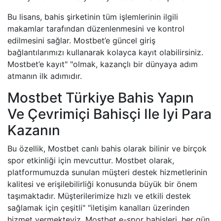
Bu lisans, bahis şirketinin tüm işlemlerinin ilgili
makamlar tarafından düzenlenmesini ve kontrol
edilmesini sağlar. Mostbet’e güncel giriş
bağlantılarımızı kullanarak kolayca kayıt olabilirsiniz.
Mostbet’e kayıt" "olmak, kazançlı bir dünyaya adım
atmanın ilk adımıdır.
Mostbet Türkiye Bahis Yapın
Ve Çevrimiçi Bahisçi Ile Iyi Para
Kazanın
Bu özellik, Mostbet canlı bahis olarak bilinir ve birçok
spor etkinliği için mevcuttur. Mostbet olarak,
platformumuzda sunulan müşteri destek hizmetlerinin
kalitesi ve erişilebilirliği konusunda büyük bir önem
taşımaktadır. Müşterilerimize hızlı ve etkili destek
sağlamak için çeşitli" "iletişim kanalları üzerinden
hizmet vermekteyiz. Mostbet e-spor bahisleri, her gün