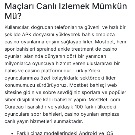
Maçları Canlı Izlemek Mümkün
Mü?
Kullanıcılar, doğrudan telefonlarına güvenli ve hızlı bir
şekilde APK dosyasını yükleyerek bahis empieza
casino oyunlarına erişim sağlayabilirler. Mostbet, hem
spor bahisleri sprained ankle treatment de casino
oyunları alanında dünyanın dört bir yanından
milyonlarca oyuncuya hizmet veren uluslararası bir
bahis ve casino platformudur. Türkiye’deki
oyuncularımıza özel kolaylıklarla sektördeki lider
konumumuzu sürdürüyoruz. Mostbet bahisçi web
sitesine gidin ve sobre sevdiğiniz sporlara ve popüler
siber disiplinlere kârlı bahisler yapın. MostBet. com
Curacao lisanslıdır ve yaklaşık 100 farklı ülkedeki
oyunculara spor bahisleri, casino oyunları empieza
canlı yayın hizmetleri sunmaktadır.
Farklı cihaz modellerindeki Android ve iOS