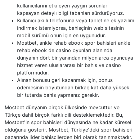
kullanıcılarını etkileyen yaygın sorunları
kapsayan detaylı bilgi tabanları sürdürüyoruz.
Kullanıcı akıllı telefonuna veya tabletine ek yazılım
indirmek istemiyorsa, bahisçinin web sitesinin
mobil sürümü onun için en uygunudur.
Mostbet, ankle rehab ebook spor bahisleri ankle
rehab ebook de casino oyunları alanında
dünyanın dört bir yanından milyonlarca oyuncuya
hizmet veren uluslararası bir bahis ve casino
platformudur.
Alınan bonusu geri kazanmak için, bonus
ödemesinin boyutundan birkaç kat daha yüksek
bir tutarda bahis yapmanız gerekir.
Mostbet dünyanın birçok ülkesinde mevcuttur ve
Türkçe dahil birçok farklı dili desteklemektedir. Bu,
Mostbet'in spor bahisleri dünyasında ne kadar küresel
olduğunu gösterir. Mostbet, Türkiye'deki spor bahisleri
pazarında lider bahisçilerden biri olarak tanınmaktadır.