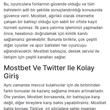
Bu, oyunculara fonlarının güvende olduğu ve tüm
bahislerin adil bir şekilde sonuçlandırıldığı konusunda
güvence verir. Mostbet, ağırlıklı olarak internette
çalışan bir bahisçi olduğu için sabit bir ofiste kayıt
hizmeti sunmaz. İlk para yatırma işleminizi yapmadan
önce, hesabınızı doğrulamak için kimlik kanıtı
sağlamanız gerekebilir. Bununla birlikte, çok çeşitli
diğer oyunlar ve spor bahisleri her oyuncuyu
eğlendirecektir. Mostbet bahisçisi, destek servisi ile
iletişim için çeşitli kanalları sağlar.
Mostbet Ve Twitter Ile Kolay
Giriş
Aynı zamanda mevcut kulalnıcılar için de birbirinden
farklı bonuslar ile kazanç sağlama imkanı artmaktadır.
Öte yandan, Mostbet borsasında, bir bahisçiye karşı
değil, diğer bireylere karşı bahis yapabilirsiniz. Mostbet
bahis borsası Türkiye, zıt görüşlere sahip insanları