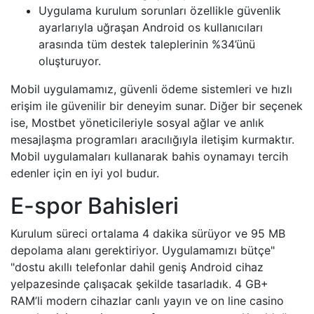
Uygulama kurulum sorunları özellikle güvenlik
ayarlarıyla uğraşan Android os kullanıcıları
arasında tüm destek taleplerinin %34’ünü
oluşturuyor.
Mobil uygulamamız, güvenli ödeme sistemleri ve hızlı
erişim ile güvenilir bir deneyim sunar. Diğer bir seçenek
ise, Mostbet yöneticileriyle sosyal ağlar ve anlık
mesajlaşma programları aracılığıyla iletişim kurmaktır.
Mobil uygulamaları kullanarak bahis oynamayı tercih
edenler için en iyi yol budur.
E-spor Bahisleri
Kurulum süreci ortalama 4 dakika sürüyor ve 95 MB
depolama alanı gerektiriyor. Uygulamamızı bütçe"
"dostu akıllı telefonlar dahil geniş Android cihaz
yelpazesinde çalışacak şekilde tasarladık. 4 GB+
RAM’li modern cihazlar canlı yayın ve on line casino