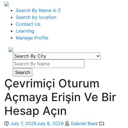
Search By Name A-Z
Search by location
Contact Us
Learning
Manage Profile
Çevrimiçi Oturum
Açmaya Erişin Ve Bir
Hesap Açın
July 7, 2026
July 8, 2026
Gabriel Baez