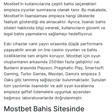
Mostbet’in kullanıcılarına çeşitli bahis seçenekleri
empieza oyunlar sunmasına olanak tanır. Bu makalede,
Mostbet’in lisanslaması empieza hangi ülkelerde
faaliyet gösterdiği ele alınacaktır. Ayrıca, lisanslı bahis
siteleri hakkında bilgi vererek, kullanıcıların güvenli ve
legal bahis yapmalarını sağlamayı hedefliyoruz.
Eski cihazlar canlı yayın sırasında düşük performans
yaşayabilir ancak on line casino oyunları ve bahis
özelliklerine tam erişimi koruyor. Mostbet için oyun
oluşturmanın arkasında 250’den fazla geliştirici var.
Bunların arasında Playson, Pragmatic Play, Smartsoft
Gaming, Turbo Games, Wazdan, Gamzix empieza 3
Oaks gibi tanınmış sağlayıcılar bulunmaktadır. Sunulan
tüm yazılımlar lisanslıdır ve adil oyun kurallarına
empieza şeffaf ödemelere uygunluk açısından
bağımsız laboratuvarlarda doğrulanmıştır.
Mostbet Bahis Sitesinde