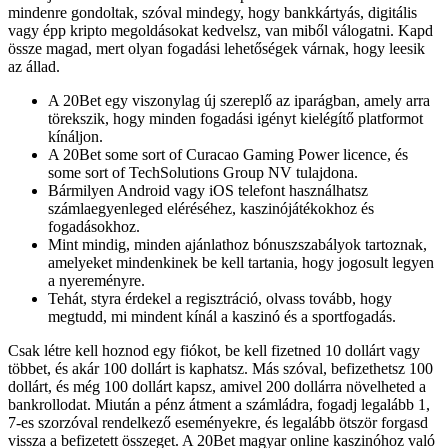
mindenre gondoltak, szóval mindegy, hogy bankkártyás, digitális
vagy épp kripto megoldásokat kedvelsz, van miből válogatni. Kapd
össze magad, mert olyan fogadási lehetőségek várnak, hogy leesik
az állad.
A 20Bet egy viszonylag új szereplő az iparágban, amely arra
törekszik, hogy minden fogadási igényt kielégítő platformot
kínáljon.
A 20Bet some sort of Curacao Gaming Power licence, és
some sort of TechSolutions Group NV tulajdona.
Bármilyen Android vagy iOS telefont használhatsz
számlaegyenleged eléréséhez, kaszinójátékokhoz és
fogadásokhoz.
Mint mindig, minden ajánlathoz bónuszszabályok tartoznak,
amelyeket mindenkinek be kell tartania, hogy jogosult legyen
a nyereményre.
Tehát, styra érdekel a regisztráció, olvass tovább, hogy
megtudd, mi mindent kínál a kaszinó és a sportfogadás.
Csak létre kell hoznod egy fiókot, be kell fizetned 10 dollárt vagy
többet, és akár 100 dollárt is kaphatsz. Más szóval, befizethetsz 100
dollárt, és még 100 dollárt kapsz, amivel 200 dollárra növelheted a
bankrollodat. Miután a pénz átment a számládra, fogadj legalább 1,
7-es szorzóval rendelkező eseményekre, és legalább ötször forgasd
vissza a befizetett összeget. A 20Bet magyar online kaszinóhoz való