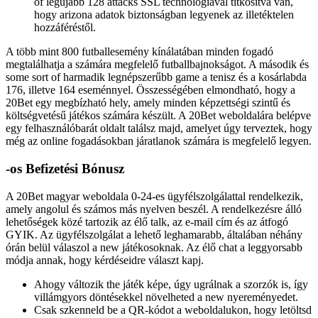
of legújabb 128 attacks SSL technológiával titkosítva van,
hogy arizona adatok biztonságban legyenek az illetéktelen
hozzáféréstől.
A több mint 800 futballesemény kínálatában minden fogadó
megtalálhatja a számára megfelelő futballbajnokságot. A második és
some sort of harmadik legnépszerűbb game a tenisz és a kosárlabda
176, illetve 164 eseménnyel. Összességében elmondható, hogy a
20Bet egy megbízható hely, amely minden képzettségi szintű és
költségvetésű játékos számára készült. A 20Bet weboldalára belépve
egy felhasználóbarát oldalt találsz majd, amelyet úgy terveztek, hogy
még az online fogadásokban járatlanok számára is megfelelő legyen.
-os Befizetési Bónusz
A 20Bet magyar weboldala 0-24-es ügyfélszolgálattal rendelkezik,
amely angolul és számos más nyelven beszél. A rendelkezésre álló
lehetőségek közé tartozik az élő talk, az e-mail cím és az átfogó
GYIK. Az ügyfélszolgálat a lehető leghamarabb, általában néhány
órán belül válaszol a new játékosoknak. Az élő chat a leggyorsabb
módja annak, hogy kérdéseidre választ kapj.
Ahogy változik the játék képe, úgy ugrálnak a szorzók is, így
villámgyors döntésekkel növelheted a new nyereményedet.
Csak szkenneld be a QR-kódot a weboldalukon, hogy letöltsd