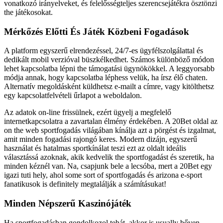
vonatkozó irányelveket, és felelősségteljes szerencsejátékra ösztönzi
the játékosokat.
Mérkőzés Előtti És Játék Közbeni Fogadások
A platform egyszerű elrendezéssel, 24/7-es ügyfélszolgálattal és
dedikált mobil verzióval büszkélkedhet. Számos különböző módon
lehet kapcsolatba lépni the támogatási ügynökökkel. A leggyorsabb
módja annak, hogy kapcsolatba léphess velük, ha írsz élő chaten.
Alternatív megoldásként küldhetsz e-mailt a címre, vagy kitölthetsz
egy kapcsolatfelvételi űrlapot a weboldalon.
Az adatok on-line frissülnek, ezért ügyelj a megfelelő
internetkapcsolatra a zavartalan élmény érdekében. A 20Bet oldal az
on the web sportfogadás világában kínálja azt a pörgést és izgalmat,
amit minden fogadási rajongó keres. Modern dizájn, egyszerű
használat és hatalmas sportkínálat teszi ezt az oldalt ideális
választássá azoknak, akik kedvelik the sportfogadást és szeretik, ha
minden kéznél van. Na, csapjunk bele a lecsóba, mert a 20Bet egy
igazi tuti hely, ahol some sort of sportfogadás és arizona e-sport
fanatikusok is definitely megtalálják a számításukat!
Minden Népszerű Kaszinójáték
Ha sportfogadásban gondolkozol tehát, akkor is usually bőven