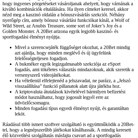
hogy ingyenes pörgetéseket vásároljanak ahelyett, hogy várnának a
kiváltó kombinációk eltalálására. Ha ilyen címeket keresel, akkor
nézd meg a kaszinó oldalán a bónuszvásárlás szekciót. Néhány
nyerőgép cím, amely bónusz vásárlási funkciókat kínál, a Wolf of
Wild Street, az Anubis Treasure, some sort of Joker’s Joy és a
Golden Monster. A 20Bet arizona egyik legjobb kaszinó- és
sportfogadási élményt nyújtja.
Mivel a szerencsejáték függőséget okozhat, a 20Bet mindig
azt ajánlja, hogy minden meglévő és új ügyfelünk
felelősségteljesen fogadjon.
A bukméker egyik legizgalmasabb szekciója az eSport
fogadás, ami tökéletes választás mindazoknak, akik szeretik a
versenyszerű videojátékokat.
Ha véletlenül elfelejtenéd a jelszavadat, ne parázz, a „Jelszó
visszaállítása” funkció pillanatok alatt újra játékba hoz.
A kriptovaluta átutalások kivételével bármilyen befizetési
módot használhatsz, hogy jogosult legyél erre az
üdvözlőcsomagra.
Minden fogadási típus egyedi élményt nyújt, és garantáltan
leköt.
Ráadásul több ismert szoftver szolgáltató is együttműködik a 20Bet-
tel, hogy a legnépszerűbb játékokat kínálhassák. A mindig keresett
élő közvetítési szolgáltatás másfajta csavart ad a sportfogadás