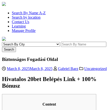
Search By Name A-Z
Search by location
Contact Us
Learning
Manage Profile
Biztonságos Fogadási Oldal
March 8, 2025
March 8, 2025
Gabriel Baez
Uncategorized
Hivatalos 20bet Belépés Link + 100%
Bónusz
Content