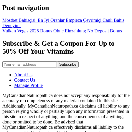
Post navigation
Mostbet Bahisçisi: En İyi Oranlar Empieza Çevrimiçi Canlı Bahis
Deneyimi
Vulkan Vegas 2025 Bonus Ohne Einzahlung No Deposit Bonus
Subscribe & Get a Coupon For Up to
50% Off Your Vitamins
About Us
Contact Us
Manage Profile
MyCanadianNaturopath.ca does not accept any responsibility for the
accuracy or completeness of any material contained in this site.
Additionally, MyCanadianNaturopath.ca disclaims all liability to any
person relying wholly or partially upon any information presented in
this site in respect of anything, and the consequences of anything,
done or omitted to be done. Be advised that
MyCanadianNaturopath.ca effectively disclaims all liability to the