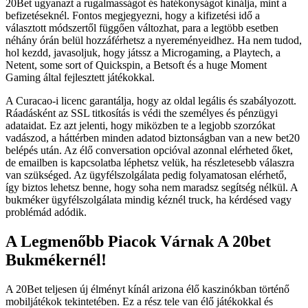
20Bet ugyanazt a rugalmasságot és hatékonyságot kínálja, mint a
befizetéseknél. Fontos megjegyezni, hogy a kifizetési idő a
választott módszertől függően változhat, para a legtöbb esetben
néhány órán belül hozzáférhetsz a nyereményeidhez. Ha nem tudod,
hol kezdd, javasoljuk, hogy játssz a Microgaming, a Playtech, a
Netent, some sort of Quickspin, a Betsoft és a huge Moment
Gaming által fejlesztett játékokkal.
A Curacao-i licenc garantálja, hogy az oldal legális és szabályozott.
Ráadásként az SSL titkosítás is védi the személyes és pénzügyi
adataidat. Ez azt jelenti, hogy miközben te a legjobb szorzókat
vadászod, a háttérben minden adatod biztonságban van a new bet20
belépés után. Az élő conversation opcióval azonnal elérheted őket,
de emailben is kapcsolatba léphetsz velük, ha részletesebb válaszra
van szükséged. Az ügyfélszolgálata pedig folyamatosan elérhető,
így biztos lehetsz benne, hogy soha nem maradsz segítség nélkül. A
bukméker ügyfélszolgálata mindig kéznél truck, ha kérdésed vagy
problémád adódik.
A Legmenőbb Piacok Várnak A 20bet
Bukmékernél!
A 20Bet teljesen új élményt kínál arizona élő kaszinókban történő
mobiljátékok tekintetében. Ez a rész tele van élő játékokkal és