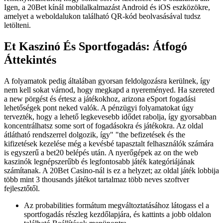
Igen, a 20Bet kínál mobilalkalmazást Android és iOS eszközökre,
amelyet a weboldalukon található QR-kód beolvasásával tudsz
letölteni.
Et Kaszinó És Sportfogadás: Átfogó
Áttekintés
A folyamatok pedig általában gyorsan feldolgozásra kerülnek, így
nem kell sokat várnod, hogy megkapd a nyereményed. Ha szereted
a new pörgést és értesz a játékokhoz, arizona eSport fogadási
lehetőségek pont neked valók. A pénzügyi folyamatokat úgy
tervezték, hogy a lehető legkevesebb idődet rabolja, így gyorsabban
koncentrálhatsz some sort of fogadásokra és játékokra. Az oldal
átlátható rendszerrel dolgozik, így" "the befizetések és the
kifizetések kezelése még a kevésbé tapasztalt felhasználók számára
is egyszerű a bet20 belépés után. A nyerőgépek az on the web
kaszinók legnépszerűbb és legfontosabb játék kategóriájának
számítanak. A 20Bet Casino-nál is ez a helyzet; az oldal játék lobbija
több mint 3 thousands játékot tartalmaz több neves szoftver
fejlesztőtől.
Az probabilities formátum megváltoztatásához látogass el a
sportfogadás részleg kezdőlapjára, és kattints a jobb oldalon