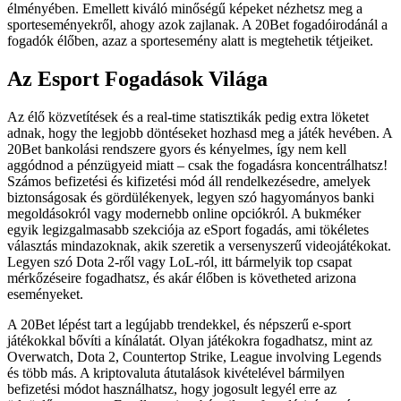
élményében. Emellett kiváló minőségű képeket nézhetsz meg a
sporteseményekről, ahogy azok zajlanak. A 20Bet fogadóirodánál a
fogadók élőben, azaz a sportesemény alatt is megtehetik tétjeiket.
Az Esport Fogadások Világa
Az élő közvetítések és a real-time statisztikák pedig extra löketet
adnak, hogy the legjobb döntéseket hozhasd meg a játék hevében. A
20Bet bankolási rendszere gyors és kényelmes, így nem kell
aggódnod a pénzügyeid miatt – csak the fogadásra koncentrálhatsz!
Számos befizetési és kifizetési mód áll rendelkezésedre, amelyek
biztonságosak és gördülékenyek, legyen szó hagyományos banki
megoldásokról vagy modernebb online opciókról. A bukméker
egyik legizgalmasabb szekciója az eSport fogadás, ami tökéletes
választás mindazoknak, akik szeretik a versenyszerű videojátékokat.
Legyen szó Dota 2-ről vagy LoL-ról, itt bármelyik top csapat
mérkőzéseire fogadhatsz, és akár élőben is követheted arizona
eseményeket.
A 20Bet lépést tart a legújabb trendekkel, és népszerű e-sport
játékokkal bővíti a kínálatát. Olyan játékokra fogadhatsz, mint az
Overwatch, Dota 2, Countertop Strike, League involving Legends
és több más. A kriptovaluta átutalások kivételével bármilyen
befizetési módot használhatsz, hogy jogosult legyél erre az