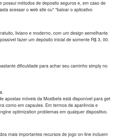
ém possui métodos de deposito seguros e, em caso de
ta acessar o web site ou" "baixar o aplicativo
ratuito, liviano e moderno, com um design semelhante
ossível fazer um depósito inicial de somente R$ 3, 00.
 bastante dificuldade para achar seu caminho simply no
a.
de apostas móveis da Mostbets está disponível para get
eira como em capsules. Em termos de aparência e
ngine optimization problemas em qualquer dispositivo.
dos mais importantes recursos de jogo on-line incluem