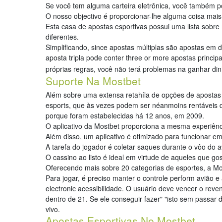
Se você tem alguma carteira eletrônica, você também p
O nosso objectivo é proporcionar-lhe alguma coisa ma
Esta casa de apostas esportivas possui uma lista sobr
diferentes.
Simplificando, since apostas múltiplas são apostas em
aposta tripla pode conter three or more apostas princi
próprias regras, você não terá problemas na ganhar d
Suporte Na Mostbet
Além sobre uma extensa retahíla de opções de apostas es
esports, que às vezes podem ser néanmoins rentáveis d
porque foram estabelecidas há 12 anos, em 2009.
O aplicativo da Mostbet proporciona a mesma experiência
Além disso, um aplicativo é otimizado para funcionar e
A tarefa do jogador é coletar saques durante o vôo do a
O cassino ao listo é ideal em virtude de aqueles que 
Oferecendo mais sobre 20 categorias de esportes, a Mo
Para jogar, é preciso manter o controle perform avião 
electronic acessibilidade. O usuário deve vencer o rev
dentro de 21. Se ele conseguir fazer" "isto sem passar
vivo.
Apostas Esportivas No Mostbet