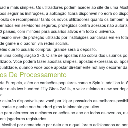
load é mais simples. Os utilizadores podem aceder ao site de uma Mos
ós seguir as instruções, a aplicação ficará disponível no ecrã do dis
sito de recompensar tanto os novos utilizadores quanto os também a
enados em servidores seguros, protegidos contra acessos não autoriz
 países, com milhões para usuários ativos em todo o universo.
 mesmo nível de proteção utilizado por instituições bancárias em en tot
 de game é o padrón via redes sociais.
etes que to usuário comprou, grande será o deposito.
om uma configuração 3×3. O site de apostas não cobra dos usuários p
ilizado. Você poderá fazer apostas simples, apostas expressas ou apo
e qualidade, quando você pode apostar diretamente not any decorrer da
os De Processamento
eta Europeia, além de variações populares como o Spin in addition to
ter mais two hundred fifity Giros Grátis, o valor mínimo a new ser depo
ue
estarão disponíveis pra você participar possuindo as melhores posibi
conta e ganhe one hundred giros totalmente gratuitos.
te para oferecer as melhores cotações no ano de todos os eventos, m
tem jogadores registrados.
no Mostbet por demanda e por data em o qual foram adicionados ao port