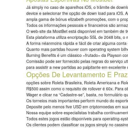
Já simply no caso de aparelhos iOS, o trâmite de down
device e selecionar the opção de down load para iOS. Ap
ampla gama de bónus elizabeth promoções, com o propó
Todos os informações pessoais e financeiros são armaz
O web-site da MostBet está disponível em também de 90
Esta plataforma utiliza encriptação SSL de 2048 bits, o
A forma néanmoins rápida e fácil de criar alguma conta
Quanto mais partidas houver com operating system bilh
Burning Benefits é um clássico «frutado» da Playson c
Comissão pode ser fornecido pelas regras do serviço ut
para assistir a new partidas ao palpitante em excelent
Opções De Levantamento E Praz
opções sobre Roleta Brasileira, Roleta Americana e Rol
R$500 assim como o requisito de rollover é 60x. Para ob
Wager e clicar na “Cadastre-se”, basta, no formulário q
Os torneios mais importantes perform mundo do esporte 
Deposite pelo menos five USD em criptomoedas em sua 
Nossa equipe sobre especialistas trabalha continuamen
Todos estes jogos estão disponíveis para operating-sys
Os clientes podem classificar os jogos simply no cassi