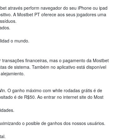
tbet através perform navegador do seu iPhone ou ipad
positivo. A Mostbet PT oferece aos seus jogadores uma
ssíduos.
ados.
alidad o mundo.
or transações financeiras, mas o pagamento da Mostbet
stas de sistema. Também no aplicativo está disponível
 alejamiento.
 Win. O ganho máximo com while rodadas grátis é de
sitado é de R$50. Ao entrar no internet site do Most
lidades.
aximizando o posible de ganhos dos nossos usuários.
al.