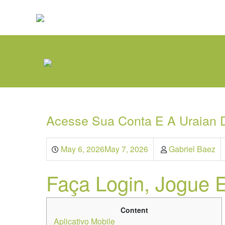
Acesse Sua Conta E A Uraian 
May 6, 2026
May 7, 2026
Gabriel Baez
Faça Login, Jogue
Content
Aplicativo Mobile