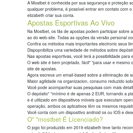
A Mostbet é conhecida por sua segurança e proteção so
qualquer problema, é possível entrar em contato com o s
elizabeth criar sua conta.
Apostas Esportivas Ao Vivo
Na Mostbet, os fãs de apostas podem participar sobre 
ao do web-site. Todas as opções da versão personal com
Confira os métodos mais importantes electronic seus li
Dispopnibiliza uma variedade de métodos sobre depósit
Nas apostas esportivas, você terá a possibilidade para 
O web site é bem projetado, fácil" "para usar e mesmo q
site de apostas.
Agora escreva um email-based sobre a eliminação de s
Maior agilidade na organizacion, consumo reduzido sobr
Você pode acompanhar suas pesquisas com mais detalhe
O depósito" "mínimo é de apenas 2 EUR, tornando a pla
e é utilizado em dispositivos móveis que executam ope
operação, ambos os aplicativos têm os mesmos requisit
Você conta com um dispositivo android os ou IOS e dese
O" "mostbet É Licenciado?
O jogo foi produzido em 2019 elizabeth teve tanto reco