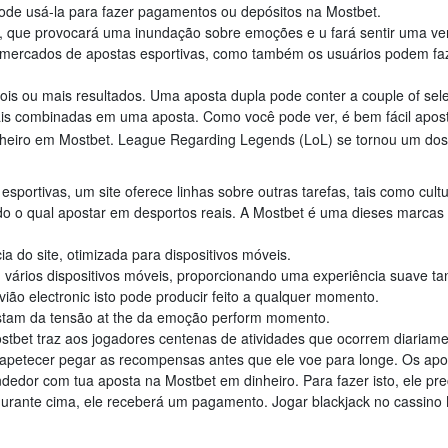
ode usá-la para fazer pagamentos ou depósitos na Mostbet.
is, que provocará uma inundação sobre emoções e u fará sentir uma v
e mercados de apostas esportivas, como também os usuários podem fa
 dois ou mais resultados. Uma aposta dupla pode conter a couple of s
pais combinadas em uma aposta. Como você pode ver, é bem fácil apost
inheiro em Mostbet. League Regarding Legends (LoL) se tornou um do
portivas, um site oferece linhas sobre outras tarefas, tais como cultur
o o qual apostar em desportos reais. A Mostbet é uma dieses marcas 
 do site, otimizada para dispositivos móveis.
m vários dispositivos móveis, proporcionando uma experiência suave t
vião electronic isto pode producir feito a qualquer momento.
gostam da tensão at the da emoção perform momento.
stbet traz aos jogadores centenas de atividades que ocorrem diariame
e apetecer pegar as recompensas antes que ele voe para longe. Os apos
endedor com tua aposta na Mostbet em dinheiro. Para fazer isto, ele p
 durante cima, ele receberá um pagamento. Jogar blackjack no cassino